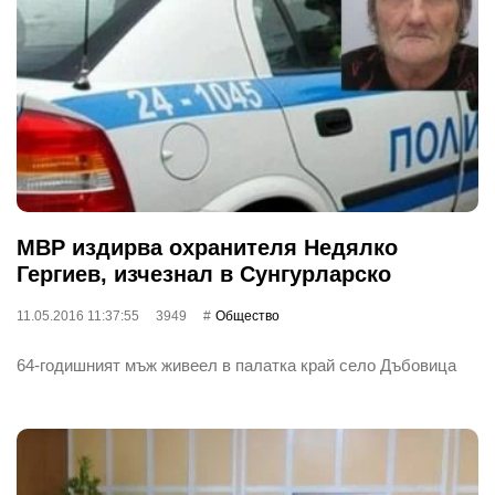
МВР издирва охранителя Недялко
Гергиев, изчезнал в Сунгурларско
11.05.2016 11:37:55
3949
Общество
64-годишният мъж живеел в палатка край село Дъбовица