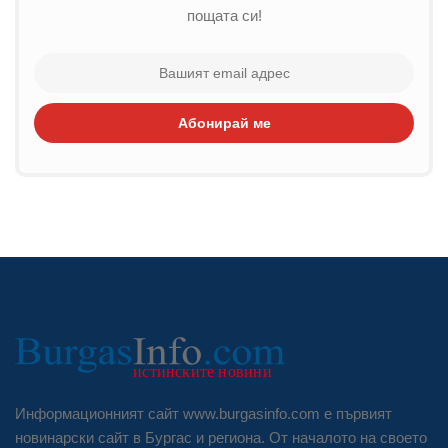
пощата си!
Абонирай ме
Информационният сайт www.burgasinfo.com е първият
новинарски сайт в Бургас и региона. От началото на своето