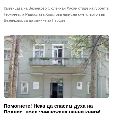
Кметицата на Везенково Сюлейхан Хасан отиде на гурбет в
Германия, а Радослава Христова напусна кметството във
Везенково, за да замине за Гърция
Помогнете! Нека да спасим духа на
Подвис, вода унищожава ценни книги!