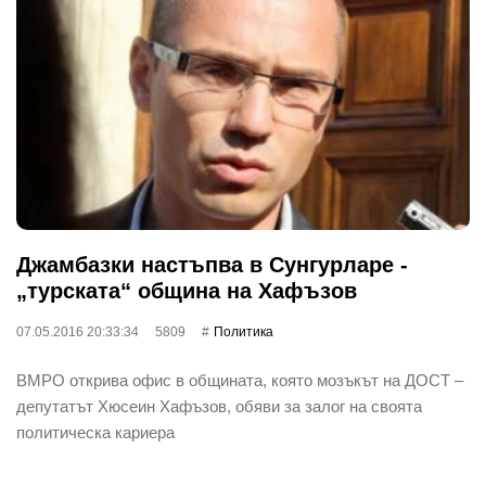
Джамбазки настъпва в Сунгурларе -
„турската“ община на Хафъзов
07.05.2016 20:33:34
5809
Политика
ВМРО открива офис в общината, която мозъкът на ДОСТ –
депутатът Хюсеин Хафъзов, обяви за залог на своята
политическа кариера