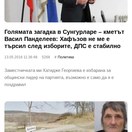
Голямата загадка в Сунгурларе – кметът
Васил Панделеев: Хафъзов не ме е
търсил след изборите, ДПС е стабилно
13.05.2016 11:36:48
5268
Политика
Заместничката ми Хатидже Георгиева е избарана за
общински лидер на партията, възможно е само да я е
поздравил