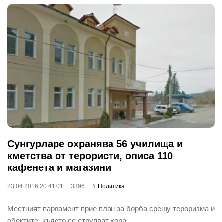
Сунгурларе охранява 56 училища и
кметства от терористи, описа 110
кафенета и магазини
23.04.2016 20:41:01
3396
Политика
Местният парламент прие план за борба срещу тероризма и
обектите, където се струпват хора