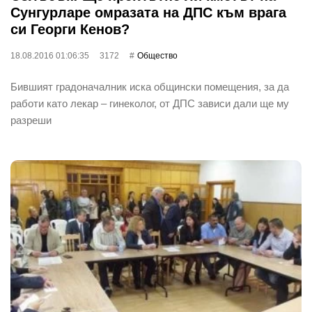
Сунгурларе омразата на ДПС към врага
си Георги Кенов?
18.08.2016 01:06:35
3172
Общество
Бившият градоначалник иска общински помещения, за да
работи като лекар – гинеколог, от ДПС зависи дали ще му
разреши