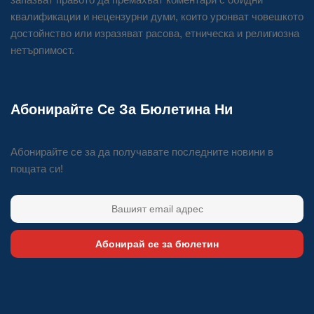
квалификации и нецензурни думи, които уронват човешкото
достойнство или изразяват расова, етническа и религиозна
нетърпимост.
Абонирайте Се За Бюлетина Ни
Абонирайте се за да получавате последните новини в
пощата си!
Абонирай се за бюлетин