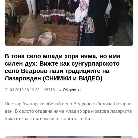
В това село млади хора няма, но има
силен дух: Вижте как сунгурларското
село Ведрово пази традициите на
Лазаровден (СНИМКИ и ВИДЕО)
31.03.2018 18:13:23
26716
Общество
По стар български обичай село Ведрово отбеляза Лазаров
ден. В селото отдавна няма млади хора и затова лазарките
бяха възрастните жени от селото. Те бя…