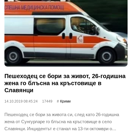
Пешеходец се бори за живот, 26-годишна
жена го блъсна на кръстовище в
Славянци
14.10.2019 08:45:24
17449
Крими
Пешеходец се бори за живота си, след като 26-годишна
жена от Сунгурларе го блъсна на кръстовище в село
Славянци. Инцидентът е станал на 13-ти октомври о…