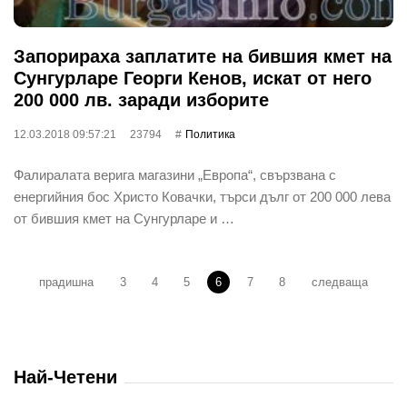
Запорираха заплатите на бившия кмет на
Сунгурларе Георги Кенов, искат от него
200 000 лв. заради изборите
12.03.2018 09:57:21
23794
Политика
Фалиралата верига магазини „Европа“, свързвана с
енергийния бос Христо Ковачки, търси дълг от 200 000 лева
от бившия кмет на Сунгурларе и …
прадишна
3
4
5
6
7
8
следваща
Най-Четени