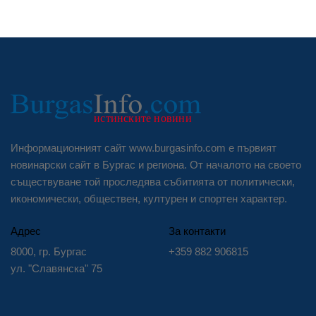
Информационният сайт www.burgasinfo.com е първият
новинарски сайт в Бургас и региона. От началото на своето
съществуване той проследява събитията от политически,
икономически, обществен, културен и спортен характер.
Адрес
За контакти
8000, гр. Бургас
+359 882 906815
ул. "Славянска" 75