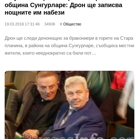
община Сунгурларе: Дрон ще записва
нощните им набези
19.03.2018 17:31:46
34936
Общество
Дрон ще следи денонощно за бракониери в горите на Стара
планина, в района на община Сунгурларе, съобщиха местни
жители, които нееднократно са били пот…