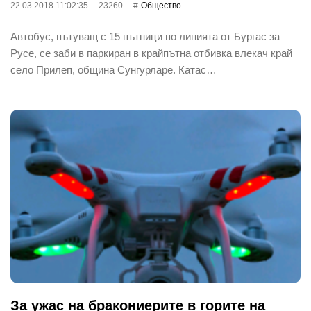
22.03.2018 11:02:35
23260
Общество
Автобус, пътуващ с 15 пътници по линията от Бургас за
Русе, се заби в паркиран в крайпътна отбивка влекач край
село Прилеп, община Сунгурларе. Катас…
За ужас на бракониерите в горите на