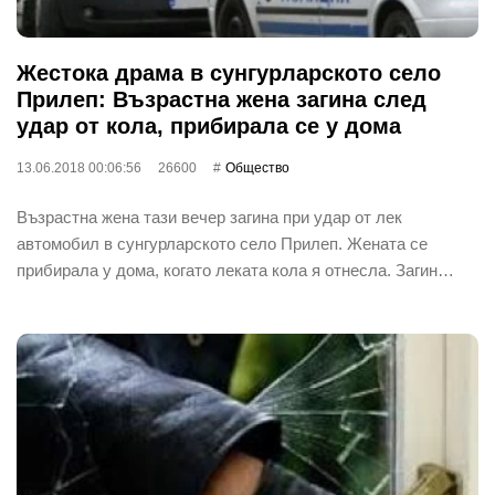
Жестока драма в сунгурларското село
Прилеп: Възрастна жена загина след
удар от кола, прибирала се у дома
13.06.2018 00:06:56
26600
Общество
Възрастна жена тази вечер загина при удар от лек
автомобил в сунгурларското село Прилеп. Жената се
прибирала у дома, когато леката кола я отнесла. Загин…