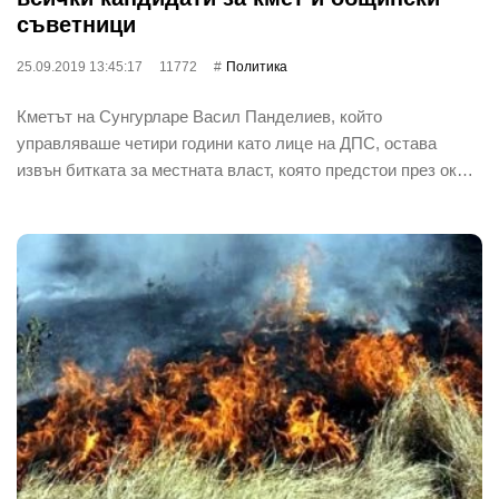
съветници
25.09.2019 13:45:17
11772
Политика
Кметът на Сунгурларе Васил Панделиев, който
управляваше четири години като лице на ДПС, остава
извън битката за местната власт, която предстои през ок…