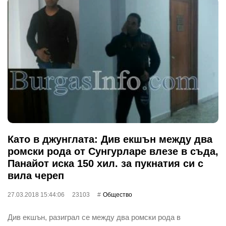
Като в джунглата: Див екшън между два
ромски рода от Сунгурларе влезе в съда,
Панайот иска 150 хил. за пукнатия си с
вила череп
27.03.2018 15:44:06
23103
Общество
Див екшън, разиграл се между два ромски рода в