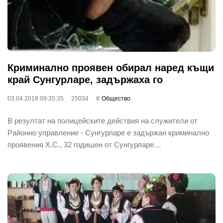
Криминално проявен обирал наред къщи
край Сунгурларе, задържаха го
03.04.2018 09:35:35
25034
Общество
В резултат на полицейските действия на служители от
Районно управление - Сунгурларе е задържан криминално
проявения Х.С., 32 годишен от Сунгурларе…