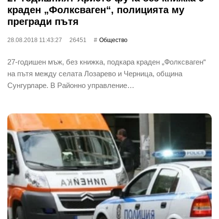
краден „Фолксваген“, полицията му
прегради пътя
28.08.2018 11:43:27
26451
Общество
27-годишен мъж, без книжка, подкара краден „Фолксваген“
на пътя между селата Лозарево и Черница, община
Сунгурларе. В Районно управление…