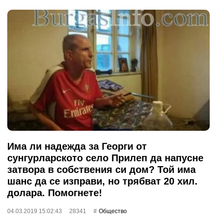
Има ли надежда за Георги от
сунгурларското село Прилеп да напусне
затвора в собствения си дом? Той има
шанс да се изправи, но трябват 20 хил.
долара. Помогнете!
04.03.2019 15:02:43
28341
Общество