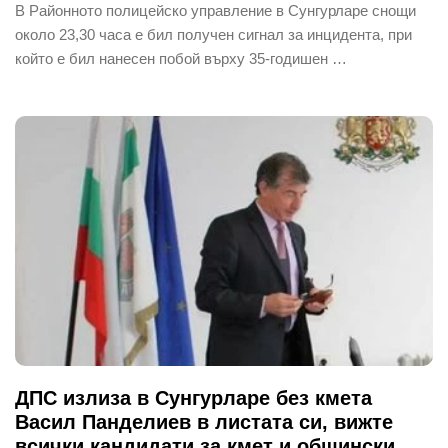
В Районното полицейско управление в Сунгурларе снощи
около 23,30 часа е бил получен сигнал за инцидента, при
който е бил нанесен побой върху 35-годишен …
ДПС излиза в Сунгурларе без кмета
Васил Панделиев в листата си, вижте
всички кандидати за кмет и общински