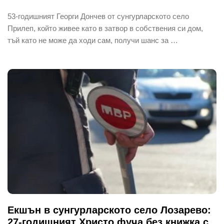
53-годишният Георги Дончев от сунгурларското село
Прилеп, който живее като в затвор в собствения си дом,
тъй като не може да ходи сам, получи шанс за …
Екшън в сунгурларското село Лозарево:
27-годишният Христо фуча без книжка с