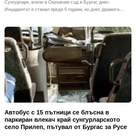
Сунгурларе, влезе в Окръжния съд в Бургас днес.
Инцидентът е станал преди 5 години, но днес двамата…
Автобус с 15 пътници се блъсна в
паркиран влекач край сунгурларското
село Прилеп, пътувал от Бургас за Русе