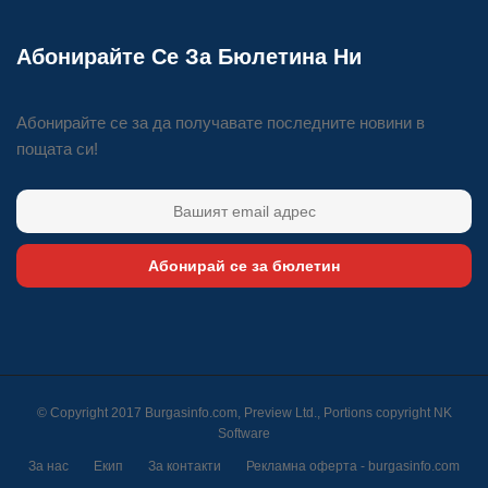
Абонирайте Се За Бюлетина Ни
Абонирайте се за да получавате последните новини в
пощата си!
Абонирай се за бюлетин
© Copyright 2017 Burgasinfo.com, Preview Ltd., Portions copyright
NK
Software
За нас
Екип
За контакти
Рекламна оферта - burgasinfo.com