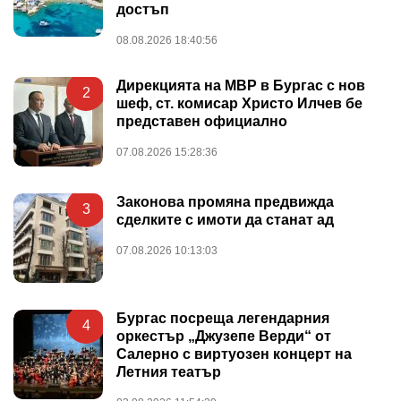
достъп
08.08.2026 18:40:56
Дирекцията на МВР в Бургас с нов
2
шеф, ст. комисар Христо Илчев бе
представен официално
07.08.2026 15:28:36
Законова промяна предвижда
3
сделките с имоти да станат ад
07.08.2026 10:13:03
Бургас посреща легендарния
4
оркестър „Джузепе Верди“ от
Салерно с виртуозен концерт на
Летния театър