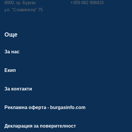
8000, гр. Бургас
+359 882 906815
ул. "Славянска" 75
Още
За нас
Екип
За контакти
Рекламна оферта - burgasinfo.com
Декларация за поверителност