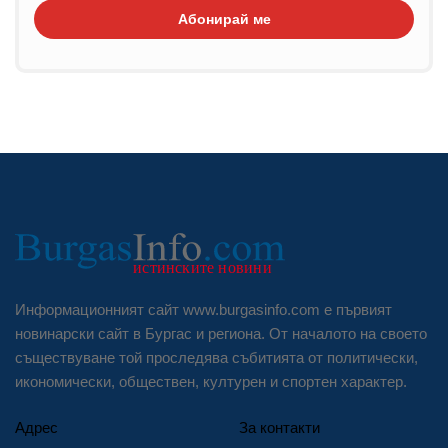
Абонирай ме
Информационният сайт www.burgasinfo.com е първият
новинарски сайт в Бургас и региона. От началото на своето
съществуване той проследява събитията от политически,
икономически, обществен, културен и спортен характер.
Адрес
За контакти