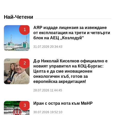
Най-Четени
АЯР издаде лицензия за извеждане
1
от експлоатация на трети и четвърти
блок на АЕЦ „Козлодуй“
31.07.2026 20:34:43
Д-р Николай Киселков официално е
2
новият управител на КОЦ-Бургас:
Целта е да сме иновационен
онкологичен хъб, готов за
европейска акредитация!
28.07.2026 11:44:45
Иран с остра нота към МвНР
3
30.07.2026 19:52:10