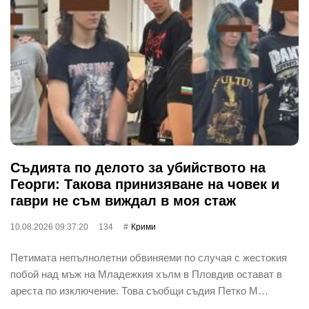
Съдията по делото за убийството на
Георги: Такова принизяване на човек и
гаври не съм виждал в моя стаж
10.08.2026 09:37:20
134
Крими
Петимата непълнолетни обвиняеми по случая с жестокия
побой над мъж на Младежкия хълм в Пловдив остават в
ареста по изключение. Това съобщи съдия Петко М…