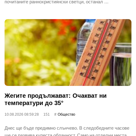
почитаните раннохристиянски светци, останал …
Жегите продължават: Очакват ни
температури до 35°
10.08.2026 08:59:28
151
Общество
Днес ще бъде предимно слънчево. В следобедните часове
ще се развива купеста облачност. Само на отделни места,