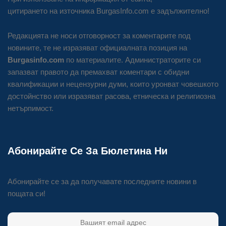
цитирането на източника BurgasInfo.com е задължително!
Редакцията не носи отговорност за коментарите под
новините, те не изразяват официалната позиция на
Burgasinfo.com
по материалите. Администраторите си
запазват правото да премахват коментари с обидни
квалификации и нецензурни думи, които уронват човешкото
достойнство или изразяват расова, етническа и религиозна
нетърпимост.
Абонирайте Се За Бюлетина Ни
Абонирайте се за да получавате последните новини в
пощата си!