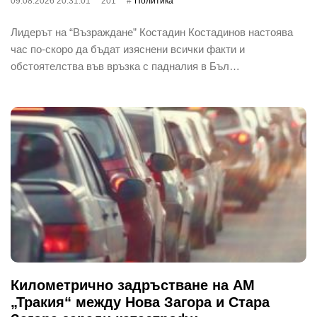
09.08.2026 20:31:01
201
Политика
Лидерът на “Възраждане” Костадин Костадинов настоява
час по-скоро да бъдат изяснени всички факти и
обстоятелства във връзка с падналия в Бъл…
Километрично задръстване на АМ
„Тракия“ между Нова Загора и Стара