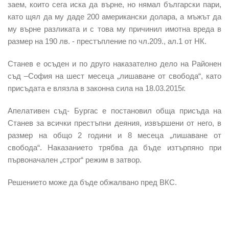
заем, които сега иска да върне, но нямал български пари,
като щял да му даде 200 американски долара, а мъжът да
му върне разликата и с това му причинил имотна вреда в
размер на 190 лв. - престъпление по чл.209., ал.1 от НК.
Станев е осъден и по друго наказателно дело на Районен
съд –София на шест месеца „лишаване от свобода“, като
присъдата е влязла в законна сила на 18.03.2015г.
Апелативен съд- Бургас е постановил обща присъда на
Станев за всички престъпни деяния, извършени от него, в
размер на общо 2 години и 8 месеца „лишаване от
свобода“. Наказанието трябва да бъде изтърпяно при
първоначален „строг“ режим в затвор.
Решението може да бъде обжалвано пред ВКС.