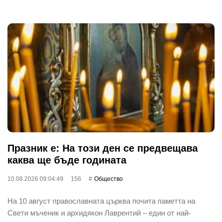
Празник е: На този ден се предвещава
каква ще бъде годината
10.08.2026 09:04:49
156
Общество
На 10 август православната църква почита паметта на
Свети мъченик и архидякон Лаврентий – един от най-