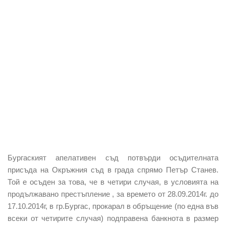
Бургаският апелативен съд потвърди осъдителната
присъда на Окръжния съд в града спрямо Петър Станев.
Той е осъден за това, че в четири случая, в условията на
продължавано престъпление , за времето от 28.09.2014г. до
17.10.2014г, в гр.Бургас, прокарал в обръщение (по една във
всеки от четирите случая) подправена банкнота в размер