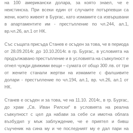
на 100 американски долара, за която знаел, че е
неистинска. При всеки един от случаите потърпевши са
жени, които живеят в Бургас, като измамите са извършвани
в апартаментите им - престъпление по чл.244, ал.1,
вр.чл.26, ал.1 от НК.
Със същата присъда Станев е осъден за това, че в периода
от 28.09.2014г. до 10.10.2014г. в гр. Бургас, в условията на
продължавано престъпление и в условията на съвкупност е
отнел чужди движими вещи – сумата от общо 300 лв. от три
от жените станали жертви на измамите с фалшивите
долари - престъпление по чл.194, ал.1, вр. чл.26, ал.1 от
НК.
Станев е осъден и за това, че на 11.10. 2014г., в гр. Бургас,
до храм „Св. Иван Рилски“ в условията на реална
съвкупност с цел да набави за себе си имотна облага
възбудил у мъж заблуждение, че е приятел и бивш
съученик на сина му и че последният му е дал пари на