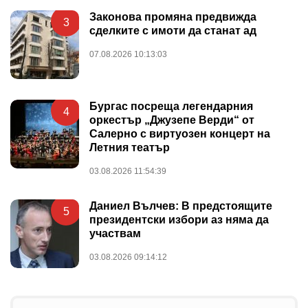
Законова промяна предвижда
3
сделките с имоти да станат ад
07.08.2026 10:13:03
Бургас посреща легендарния
4
оркестър „Джузепе Верди“ от
Салерно с виртуозен концерт на
Летния театър
03.08.2026 11:54:39
Даниел Вълчев: В предстоящите
5
президентски избори аз няма да
участвам
03.08.2026 09:14:12