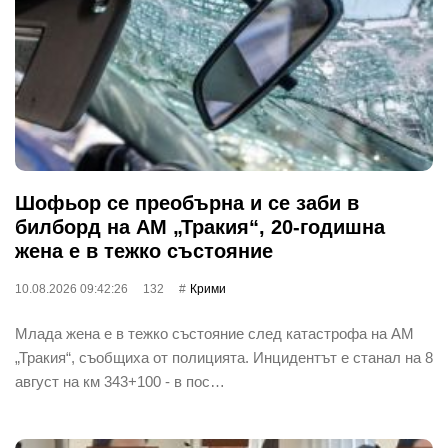
Шофьор се преобърна и се заби в
билборд на АМ „Тракия“, 20-годишна
жена е в тежко състояние
10.08.2026 09:42:26
132
Крими
Млада жена е в тежко състояние след катастрофа на АМ
„Тракия“, съобщиха от полицията. Инцидентът е станал на 8
август на км 343+100 - в пос…