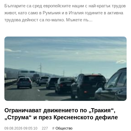
Българите са сред европейските нации с най-кратък трудов
живот, като само в Румъния и в Италия годините в активна
трудова дейност са по-малко. Мъжете пъ…
Ограничават движението по „Тракия“,
„Струма“ и през Кресненското дефиле
09.08.2026 09:05:10
227
Общество