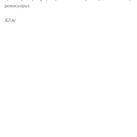
режисьорът.
/БТА/