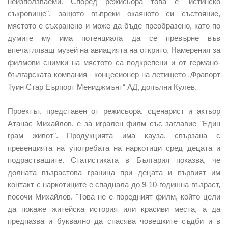
неизползваеми. Според режисьора това е "истинско
съкровище", защото въпреки окаяното си състояние,
мястото е съхранено и може да бъде преобразено, като по
думите му има потенциала да се превърне във
впечатляващ музей на авиацията на открито. Намерения за
филмови снимки на мястото са подкрепени и от германо-
българската компания - концесионер на летището „Фрапорт
Туин Стар Еърпорт Мениджмънт“ АД, допълни Кулев.
Проектът, представен от режисьора, сценарист и актьор
Атанас Михайлов, е за игрален филм със заглавие "Един
грам живот". Продукцията има кауза, свързана с
превенцията на употребата на наркотици сред децата и
подрастващите. Статистиката в България показва, че
долната възрастова граница при децата и първият им
контакт с наркотиците е спаднала до 9-10-годишна възраст,
посочи Михайлов. "Това не е поредният филм, който цели
да покаже житейска история или красиви места, а да
предпазва и буквално да спасява човешките съдби и в