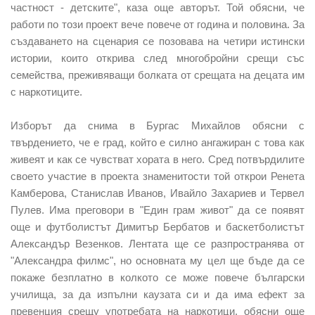
частност - детските", каза още авторът. Той обясни, че
работи по този проект вече повече от година и половина. За
създаването на сценария се позовава на четири истински
истории, които открива след многобройни срещи със
семейства, преживяващи болката от срещата на децата им
с наркотиците.
Изборът да снима в Бургас Михайлов обясни с
твърдението, че е град, който е силно ангажиран с това как
живеят и как се чувстват хората в него. Сред потвърдилите
своето участие в проекта знаменитости той открои Ренета
Камберова, Станислав Иванов, Ивайло Захариев и Тервел
Пулев. Има преговори в "Един грам живот" да се появят
още и футболистът Димитър Бербатов и баскетболистът
Александър Везенков. Лентата ще се разпространява от
"Александра филмс", но основната му цел ще бъде да се
покаже безплатно в колкото се може повече български
училища, за да изпълни каузата си и да има ефект за
превенция срещу употребата на наркотици, обясни още