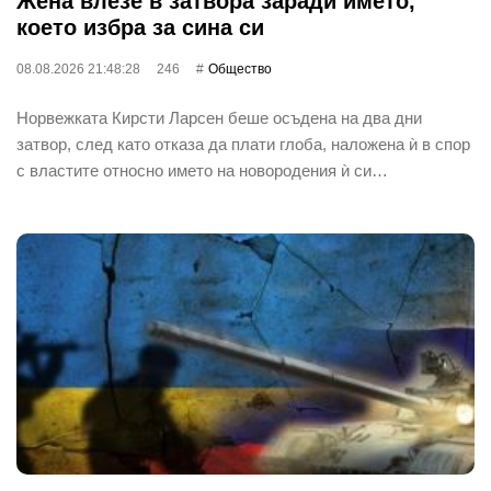
Жена влезе в затвора заради името,
което избра за сина си
08.08.2026 21:48:28
246
Общество
Норвежката Кирсти Ларсен беше осъдена на два дни
затвор, след като отказа да плати глоба, наложена ѝ в спор
с властите относно името на новородения ѝ си…