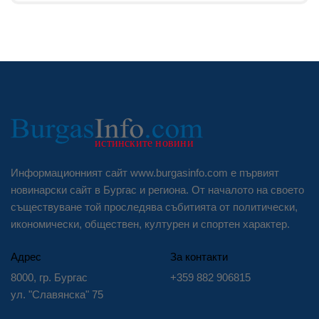
Информационният сайт www.burgasinfo.com е първият
новинарски сайт в Бургас и региона. От началото на своето
съществуване той проследява събитията от политически,
икономически, обществен, културен и спортен характер.
Адрес
За контакти
8000, гр. Бургас
+359 882 906815
ул. "Славянска" 75