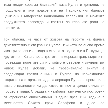
тези млади хора за България", каза Кулев и допълни, че
продукцията има подкрепата на Националния филмов
център и Българската национална телевизия. В момента
продукцията провежда и кастинг за главните роли на
пилотите.
Той обясни, че част от живота на героите на филма
действително е свързан с Бургас, тъй като по онова време
има три основни летища в страната - едното е в Божурище,
другото е в Казанлък, а третото - в морския град, където те
провеждат полетите си и с който е свързан и личният им
живот. Кулев добави, че първоначално екипът е
предвиждал кратки снимки в Бургас, но неочакваното
откритие на старата сграда на аерогара Бургас е променило
изцяло плановете им да изместят почти целия снимачен
процес в града. Сградата и хамбарът към нея са построени
от френската авиокомпания "Седна" през 1928 година в
местността Соката край Сарафово и днес са