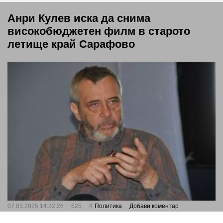
Анри Кулев иска да снима
високобюджетен филм в старото
летище край Сарафово
07.03.2025 14:22:26
625
Политика
Добави коментар