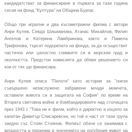
кандидатстват за финансиране в първата за тази година
сесия на фонд "Култура" на Община Бургас.
Общо три игрални и два късометражни филма с автори
Анри Кулев, Севда Шишманова, Атанас Михайлов, Филип
Ангелов и Катерина Ламбринова, както и Памела
Трифонова, търсят подкрепата на фонда, за да осъществят
частично или цялостно снимките си в морския град и
околността. Предстои комисията да обяви решението си
кои от тях ще финансира.
Анри Кулев описа "Пилоти" като история за "онези
съвършено незаслужено забравени млади момчета,
оставили живота си в защитата на София" по време на
Втората световна война и бомбандировките над столицата
през 1943 г. "Това не е филм, който е директно и изцяло за
капитан Димитър Списаревски, но той е част от тази група
заедно със Стоян Стоянов. Филмът обаче се занимава с
младостта и героизма и значението на погубения живот на