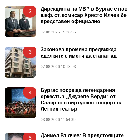
Дирекцията на МВР в Бургас с нов
2
шеф, ст. комисар Христо Илчев бе
представен официално
07.08.2026 15:28:36
Законова промяна предвижда
3
сделките с имоти да станат ад
07.08.2026 10:13:03
Бургас посреща легендарния
4
оркестър „Джузепе Верди“ от
Салерно с виртуозен концерт на
Летния театър
03.08.2026 11:54:39
Даниел Вълчев: В предстоящите
5