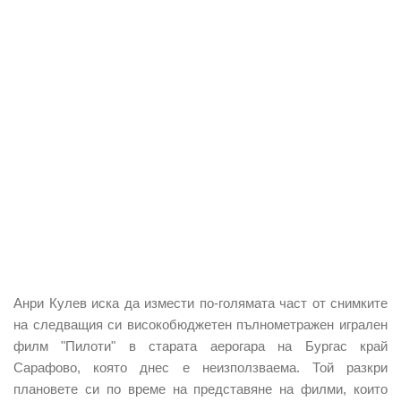
Анри Кулев иска да измести по-голямата част от снимките
на следващия си високобюджетен пълнометражен игрален
филм "Пилоти" в старата аерогара на Бургас край
Сарафово, която днес е неизползваема. Той разкри
плановете си по време на представяне на филми, които