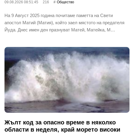
09.08.2026 08:51:45
216
Общество
На 9 Август 2025 година почитаме паметта на Свети
апостол Матий (Матия), който заел мястото на предателя
Йуда. Днес имен ден празнуват Матей, Матейка, М…
Жълт код за опасно време в няколко
области в неделя, край морето високи