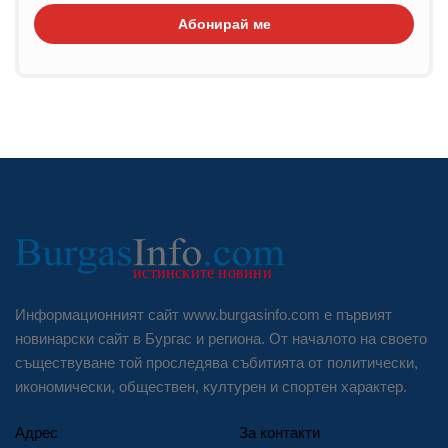
Абонирай ме
Информационният сайт www.burgasinfo.com е първият
новинарски сайт в Бургас и региона. От началото на своето
съществуване той проследява събитията от политически,
икономически, обществен, културен и спортен характер.
Адрес
За контакти