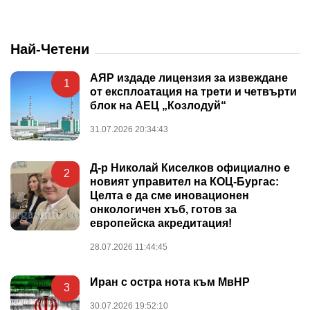
Най-Четени
АЯР издаде лицензия за извеждане
1
от експлоатация на трети и четвърти
блок на АЕЦ „Козлодуй“
31.07.2026 20:34:43
Д-р Николай Киселков официално е
2
новият управител на КОЦ-Бургас:
Целта е да сме иновационен
онкологичен хъб, готов за
европейска акредитация!
28.07.2026 11:44:45
Иран с остра нота към МвНР
3
30.07.2026 19:52:10