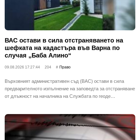
ВАС остави в сила отстраняването на
шефката на кадастъра във Варна по
случая „Баба Алино“
09.08.2026 17:27:44
204
Право
Върховният административен съд (ВАС) остави в сила
предварителното изпълнение на заповедта за отстраняване
от длъжност на началника на Службата по геоде…