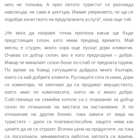
него не толкова. А през лятото туристът се разхожда
навсякъде, не само в центъра. Имаме уверението, че ще се
подобри качеството на предлаганата услуга“, каза още той.
„Не мога да направя точна прогноза какъв ще бъде
предстоящия сезон, като имам предвид времето. Май
месец е студен, много хора още пускат дори климатик.
Очаква се добър сезон, ако е като предходния – добре.
Макар че миналият сезон беше по-слаб от предната година.
По време на Ковид ситуацията дойдоха много българи,
които са най-добрите клиенти. Руснаците сега ги няма, дори
се коментира, че започват да си продават имуществото,
което имат по комплексите, което не е много добре.
Собственици на семейни хотели са с очаквания за добър
сезон по отношение на местата на настаняване. А по
отношение на другия бизнес това зависи от вида на
туристите – дали са платежоспособни, защото няма как
цените да не се отразят. Всички цени на продуктите, на тока
са поскъпнали, минималната работна заплата се вдигна.