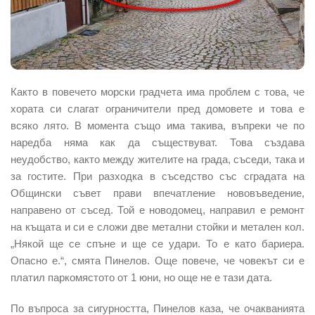
Както в повечето морски градчета има проблем с това, че
хората си слагат огранич
и
тели
пред домовете
и това е
всяко лято
. В момента също има такива, въпреки че по
наредба няма как да съществуват. Това създава
неудобство, както между жителите на града, съседи, така и
за гостите. При разходка в съседство със сградата на
Общински съвет прави впечатление нововъведение,
направено от съсед. Той е новодомец, направил е ремонт
на къщата и си е сложи две метални стойки и метален кол.
„Някой ще се спъне и ще се удари. То е като бариера.
Опасно е.“, смята Пинелов. Още повече, че човекът си е
платил паркомястото от 1 юни, но още не е тази дата.
По въпроса за сигурността, Пинелов каза, че очакванията