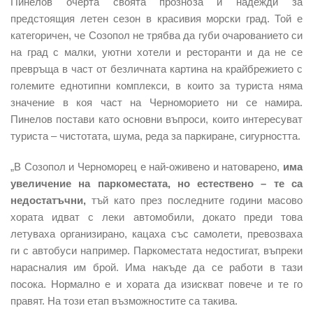
Пинелов очерта своята прозноза и надежди за
предстоящия летен сезон в красивия морски град. Той е
категоричен, че Созопол не трябва да губи очарованието си
на град с малки, уютни хотели и ресторанти и да не се
превръща в част от безличната картина на крайбрежието с
големите еднотипни комплекси, в които за туриста няма
значение в коя част на Черноморието ни се намира.
Пинелов постави като основни въпроси, които интересуват
туриста – чистотата, шума, реда за паркиране, сигурността.
„В Созопол и Черноморец е най-оживено и натоварено,
има
увеличение на паркоместата, но естествено – те са
недостатъчни,
тъй като през последните години масово
хората идват с леки автомобили, докато преди това
летуваха организирано, кацаха със самолети, превозваха
ги с автобуси например. Паркоместата недостигат, въпреки
нарасналия им брой. Има накъде да се работи в тази
посока. Нормално е и хората да изискват повече и те го
правят. На този етап възможностите са такива.