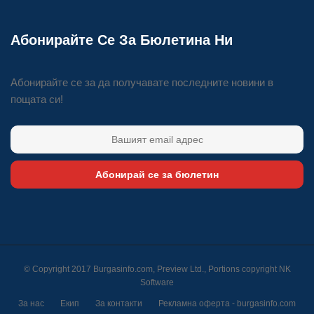
Абонирайте Се За Бюлетина Ни
Абонирайте се за да получавате последните новини в
пощата си!
Абонирай се за бюлетин
© Copyright 2017 Burgasinfo.com, Preview Ltd., Portions copyright
NK
Software
За нас
Екип
За контакти
Рекламна оферта - burgasinfo.com