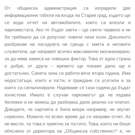
От общинска администрация са изградили две
информационни табели на входа на Стария град, където ще
се води отчет на автомобилите, които са влезли и
паркоместата. Ако те бъдат заети – ще свети червено и не
би трябвало да се допускат повече леки коли. Доколкото
разбрахме на поседната ни среща с кмета и неговите
служители, ще направят всичко максимално механизирано,
за да няма намеса на човешки фактор. Това от една страна
е добре, от друга – времето ще покаже дали ще е
достатъчно. Синята зона си работи вече втора година. Има
недостатъци, които и гости, и граждани са усетили и за
които са сигнализирали. Надяваме се тази година да бъдат
изчистени. Имало е случаи паркоматът да не издава
бележки и не можеш да разбереш дали реално си платил.
Доводите, че хартията е била мокра например, не звучат
сериозно. Можело по всяко време да се направи отчет. Аз
не мисля, че това е приятно за гостите. Това, което ни беше
обяснено от директора на „Общинска собственост“ е, че