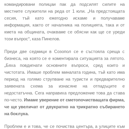
командировани полицаи пак да подсилят силите на
местните служители на реда от 1 юли. „На предстоящата
сесия, тъй като ежегодно искаме и получаваме
информация, както от началника на полицията, така и от
кмета на общината, очакваме се обясни как ще се уреди
този въпрос“, каза Пинелов.
Преди две седмици в Созопол се е състояла среща с
бизнеса, на която се е коментирала ситуацията за лятото.
„Бяха повдигнати основните въпроси, сред които и
чистотата. Имаше проблем миналата година, тъй като има
период на голямо струпване на туристи и предварително
заявената схема за изнасяне на отпадъците е
недостатъчна. Сега направиха предложение това да става
по-често.
Имаме увер
е
ние от сметопочистващата фирма,
че ще увеличат от двукратно на трикратно събирането
на боклука.
Проблем е и това, че се почиства центъра, а улиците към