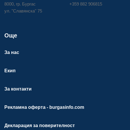
8000, гр. Бургас
+359 882 906815
ул. "Славянска" 75
Още
За нас
Екип
За контакти
Рекламна оферта - burgasinfo.com
Декларация за поверителност