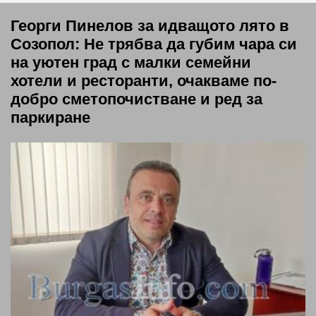
Георги Пинелов за идващото лято в
Созопол: Не трябва да губим чара си
на уютен град с малки семейни
хотели и ресторанти, очакваме по-
добро сметопочистване и ред за
паркиране