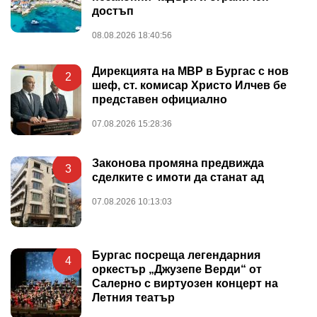
достъп
08.08.2026 18:40:56
Дирекцията на МВР в Бургас с нов
2
шеф, ст. комисар Христо Илчев бе
представен официално
07.08.2026 15:28:36
Законова промяна предвижда
3
сделките с имоти да станат ад
07.08.2026 10:13:03
Бургас посреща легендарния
4
оркестър „Джузепе Верди“ от
Салерно с виртуозен концерт на
Летния театър