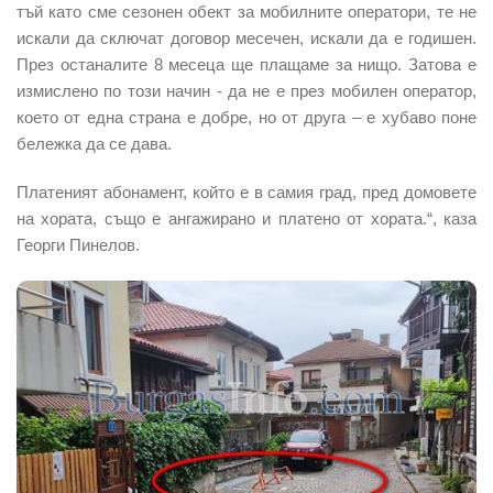
тъй като сме сезонен обект за мобилните оператори, те не
искали да сключат договор месечен, искали да е годишен.
През останалите 8 месеца ще плащаме за нищо. Затова е
измислено по този начин - да не е през мобилен оператор,
което от една страна е добре, но от друга – е хубаво поне
бележка да се дава.
Платеният абонамент, който е в самия град, пред домовете
на хората, също е ангажирано и платено от хората.“, каза
Георги Пинелов.