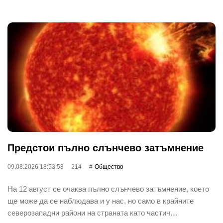
Предстои пълно слънчево затъмнение
09.08.2026 18:53:58
214
Общество
На 12 август се очаква пълно слънчево затъмнение, което
ще може да се наблюдава и у нас, но само в крайните
северозападни райони на страната като частич…