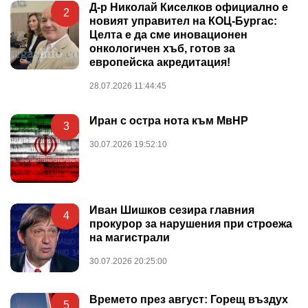
Д-р Николай Киселков официално е
2
новият управител на КОЦ-Бургас:
Целта е да сме иновационен
онкологичен хъб, готов за
европейска акредитация!
28.07.2026 11:44:45
Иран с остра нота към МвНР
3
30.07.2026 19:52:10
Иван Шишков сезира главния
4
прокурор за нарушения при строежа
на магистрали
30.07.2026 20:25:00
Времето през август: Горещ въздух
5