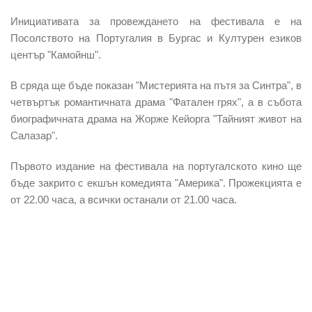
Инициативата за провеждането на фестивала е на
Посолството на Португалия в Бургас и Културен езиков
център "Камойнш".
В сряда ще бъде показан "Мистерията на пътя за Синтра", в
четвъртък романтичната драма "Фатален грях", а в събота
биографичната драма на Жорже Кейорга "Тайният живот на
Салазар".
Първото издание на фестивала на португалското кино ще
бъде закрито с екшън комедията "Америка". Прожекцията е
от 22.00 часа, а всички останали от 21.00 часа.