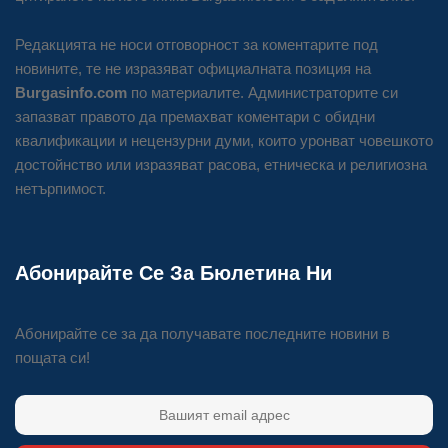
Редакцията не носи отговорност за коментарите под
новините, те не изразяват официалната позиция на
Burgasinfo.com
по материалите. Администраторите си
запазват правото да премахват коментари с обидни
квалификации и нецензурни думи, които уронват човешкото
достойнство или изразяват расова, етническа и религиозна
нетърпимост.
Абонирайте Се За Бюлетина Ни
Абонирайте се за да получавате последните новини в
пощата си!