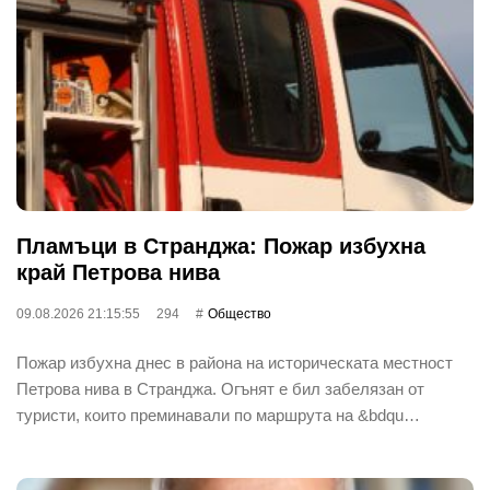
Пламъци в Странджа: Пожар избухна
край Петрова нива
09.08.2026 21:15:55
294
Общество
Пожар избухна днес в района на историческата местност
Петрова нива в Странджа. Огънят е бил забелязан от
туристи, които преминавали по маршрута на &bdqu…