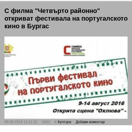
С филма "Четвърто районно"
откриват фестивала на португалското
кино в Бургас
09.08.2016 11:21:22
1662
Култура
Добави коментар