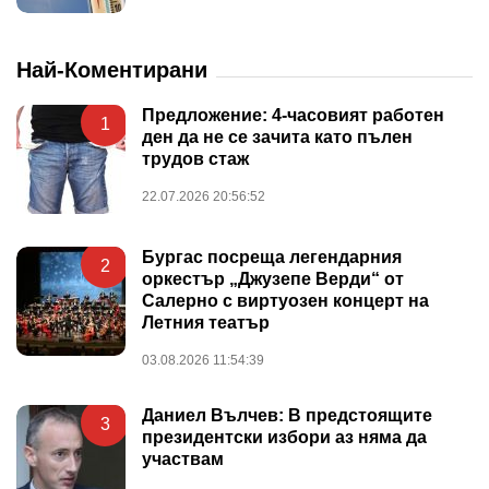
Най-Коментирани
Предложение: 4-часовият работен
1
ден да не се зачита като пълен
трудов стаж
22.07.2026 20:56:52
Бургас посреща легендарния
2
оркестър „Джузепе Верди“ от
Салерно с виртуозен концерт на
Летния театър
03.08.2026 11:54:39
Даниел Вълчев: В предстоящите
3
президентски избори аз няма да
участвам