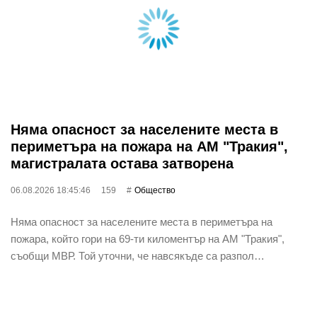
Няма опасност за населените места в
периметъра на пожара на АМ "Тракия",
магистралата остава затворена
06.08.2026 18:45:46
159
Общество
Няма опасност за населените места в периметъра на
пожара, който гори на 69-ти киломентър на АМ "Тракия",
съобщи МВР. Той уточни, че навсякъде са разпол…