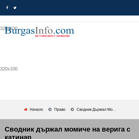
320x100
320x100
Начало
Право
Сводник Държал Мо...
Сводник държал момиче на верига с
катинар