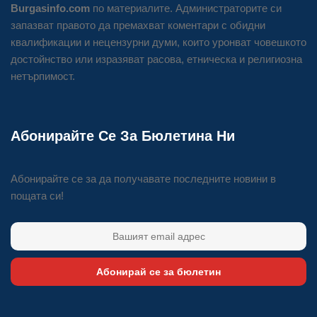
Burgasinfo.com
по материалите. Администраторите си
запазват правото да премахват коментари с обидни
квалификации и нецензурни думи, които уронват човешкото
достойнство или изразяват расова, етническа и религиозна
нетърпимост.
Абонирайте Се За Бюлетина Ни
Абонирайте се за да получавате последните новини в
пощата си!
Абонирай се за бюлетин