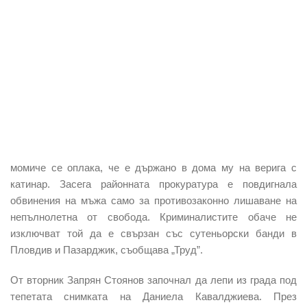
момиче се оплака, че е държано в дома му на верига с
катинар. Засега районната прокуратура е повдигнала
обвинения на мъжа само за противозаконно лишаване на
непълнолетна от свобода. Криминали­стите обаче не
изключват той да е свързан със сутеньорски банди в
Пловдив и Пазарджик, съобщава „Труд”.
От вторник Запрян Стоянов започнал да лепи из града под
тепетата снимката на Даниела Кавалджиева. През