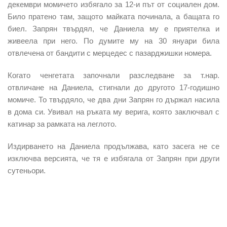
декември момичето избягало за 12-и път от социален дом.
Било пратено там, защото майката починала, а бащата го
биел. Запрян твърдял, че Даниела му е приятелка и
живеела при него. По думите му на 30 януари била
отвлечена от бандити с мерцедес с пазарджишки номера.
Когато ченгетата започнали разследване за т.нар.
отвличане на Даниела, стигнали до другото 17-годишно
момиче. То твърдяло, че два дни Запрян го държал насила
в дома си. Увивал на ръката му верига, която заключвал с
катинар за рамката на леглото.
Издирването на Даниела продължава, като засега не се
изключва версията, че тя е избягала от Запрян при други
сутеньори.