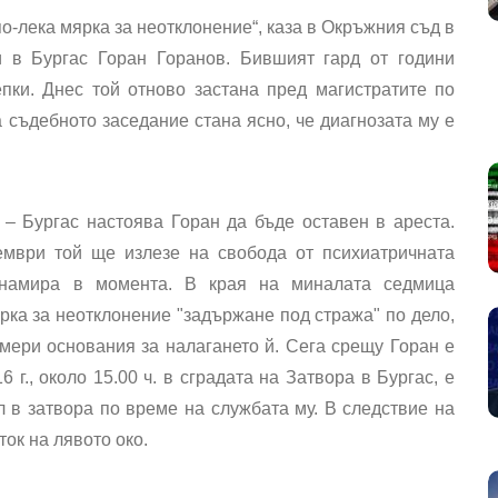
по-лека мярка за неотклонение“, каза в Окръжния съд в
и в Бургас Горан Горанов. Бившият гард от години
пки. Днес той отново застана пред магистратите по
 съдебното заседание стана ясно, че диагнозата му е
– Бургас настоява Горан да бъде оставен в ареста.
ември той ще излезе на свобода от психиатричната
е намира в момента. В края на миналата седмица
рка за неотклонение "задържане под стража" по дело,
амери основания за налагането й. Сега срещу Горан е
6 г., около 15.00 ч. в сградата на Затвора в Бургас, е
 в затвора по време на службата му. В следствие на
ток на лявото око.