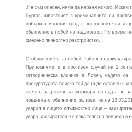
„Не съм опасен, няма да нараня никого. Искам 
Бургас известният с криминалните си прояв
побърква морския град с постоянните си изце
обвинение в побой на надзирател. По време на
смесено личностно разстройство.
С обвинението за побой Районна прокуратура 
Припомняме, е в противен случай на 1 септ
затворническа клиника в Ловеч, където с
прокуратурата поиска той да бъде оставен с мя
което е насрочено за октомври, но съдът не н
повдигнато обвинение, за това, че на 13.03.201
ударил в лицето длъжностно лице – надзирател
удара надзирателя е с лека телесна повреда и о