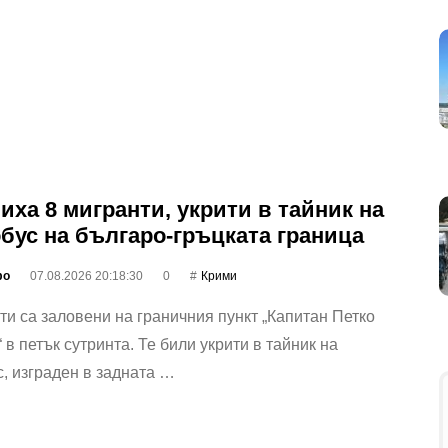
иха 8 мигранти, укрити в тайник на
бус на българо-гръцката граница
фо
07.08.2026 20:18:30
0
Крими
ти са заловени на граничния пункт „Капитан Петко
 в петък сутринта. Те били укрити в тайник на
, изграден в задната …