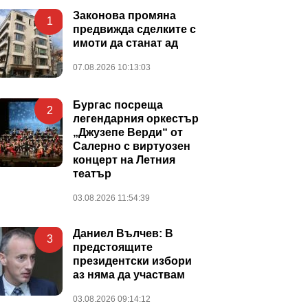
Законова промяна
1
предвижда сделките с
имоти да станат ад
07.08.2026 10:13:03
Бургас посреща
2
легендарния оркестър
„Джузепе Верди“ от
Салерно с виртуозен
концерт на Летния
театър
03.08.2026 11:54:39
Даниел Вълчев: В
3
предстоящите
президентски избори
аз няма да участвам
03.08.2026 09:14:12