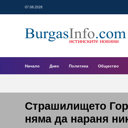
07.08.2026
Начало
Днес
Политика
Общество
Страшилището Гора
няма да нараня ни