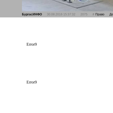
БургасИНФО
30.08.2016 15:37:32
2075
Право
До