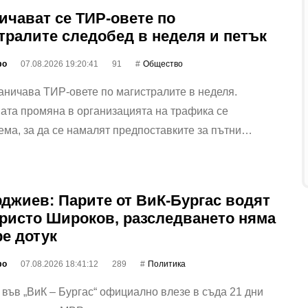
ичават се ТИР-овете по
тралите следобед в неделя и петък
фо
07.08.2026 19:20:41
91
Общество
ничава ТИР-овете по магистралите в неделя.
ата промяна в организацията на трафика се
ма, за да се намалят предпоставките за пътни…
джиев: Парите от ВиК-Бургас водят
ристо Широков, разследването няма
ре дотук
фо
07.08.2026 18:41:12
289
Политика
във „ВиК – Бургас“ официално влезе в съда 21 дни