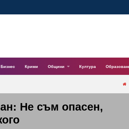
Бизнес
Крими
Общини
Култура
Образован
н: Не съм опасен,
кого