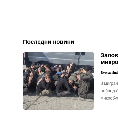
Последни новини
Залов
микро
БургасИн
8 мигран
войвода“
микробус