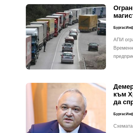
Огран
магис
БургасИн
АПИ огра
Временн
предприе
Демер
към Х
да сп
БургасИн
Схемата 