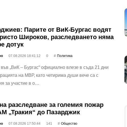
джиев: Парите от ВиК-Бургас водят
ристо Широков, разследването няма
ре дотук
фо
07.08.2026 18:41:12
0
Политика
във „ВиК – Бургас“ официално влезе в съда 21 дни
рацията на МВР, като четирима души вече са с
я за участие в о…
на разследване за големия пожар
АМ „Тракия“ до Пазарджик
фо
07.08.2026 17:50:44
141
Общество