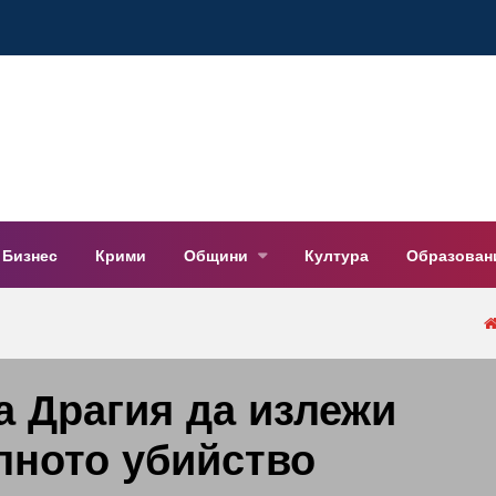
Бизнес
Крими
Общини
Култура
Образован
а Драгия да излежи
алното убийство