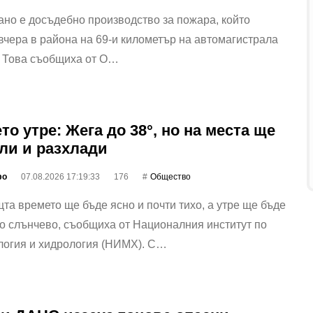
но е досъдебно производство за пожара, който
вчера в района на 69-и километър на автомагистрала
. Това съобщиха от О…
то утре: Жега до 38°, но на места ще
ли и разхлади
фо
07.08.2026 17:19:33
176
Общество
та времето ще бъде ясно и почти тихо, а утре ще бъде
о слънчево, съобщиха от Националния институт по
логия и хидрология (НИМХ). С…