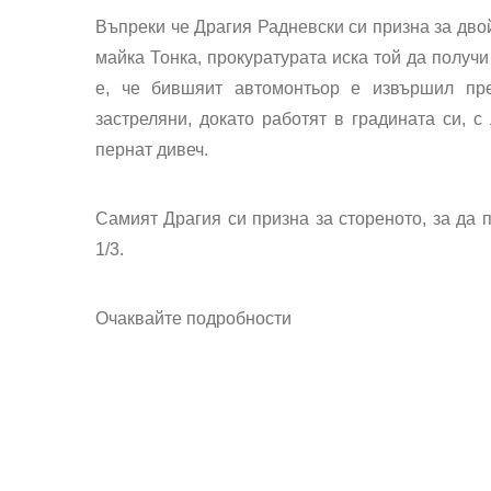
Въпреки че Драгия Радневски си призна за дво
майка Тонка, прокуратурата иска той да получ
е, че бившяит автомонтьор е извършил пре
застреляни, докато работят в градината си, с
пернат дивеч.
Самият Драгия си призна за стореното, за да 
1/3.
Очаквайте подробности