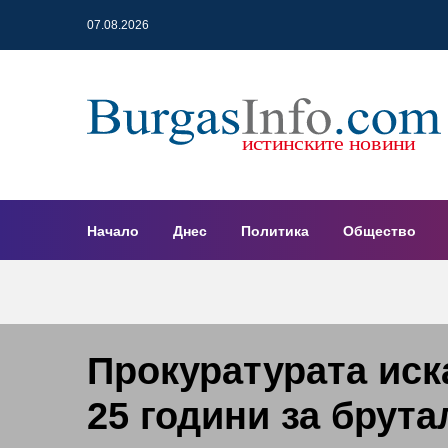
07.08.2026
Начало
Днес
Политика
Общество
Прокуратурата иск
25 години за брут