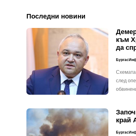
Последни новини
Демер
към Х
да сп
БургасИн
Схемата 
след опе
обвинени
Започ
край 
БургасИн