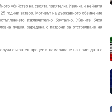
йното убийство на своята приятелка Иванка и нейната
и 25 години затвор. Мотивът на държавното обвинение
стъплението изключително брутално. Жените бяха
 ловна пушка, заредена с патрони за отстрелване на
получи съкратен процес и намаляване на присъдата с