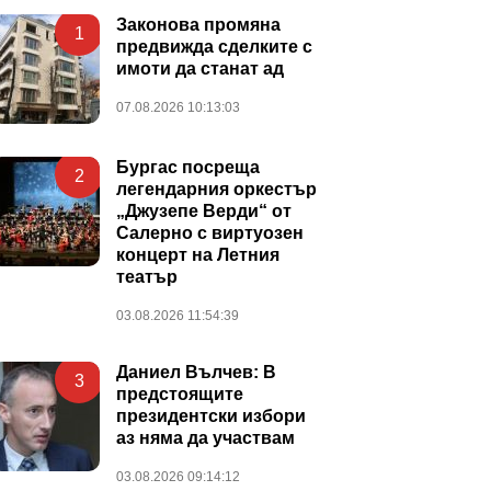
Законова промяна
1
предвижда сделките с
имоти да станат ад
07.08.2026 10:13:03
Бургас посреща
2
легендарния оркестър
„Джузепе Верди“ от
Салерно с виртуозен
концерт на Летния
театър
03.08.2026 11:54:39
Даниел Вълчев: В
3
предстоящите
президентски избори
аз няма да участвам
03.08.2026 09:14:12