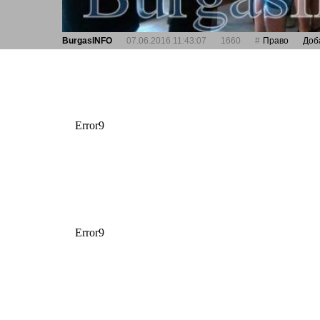
BurgasINFO
07.06.2016 11:43:07
1660
Право
Доб