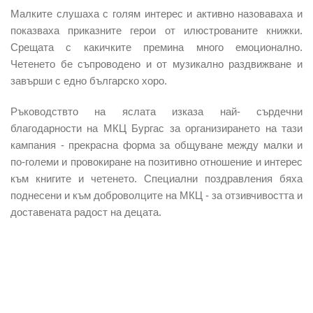
Малките слушаха с голям интерес и активно назоваваха и
показваха приказните герои от илюстрованите книжки.
Срещата с какичките премина много емоционално.
Четенето бе съпроводено и от музикално раздвижване и
завърши с едно българско хоро.
Ръководствто на яслата изказа най- сърдечни
благодарности на МКЦ Бургас за организирането на тази
кампания - прекрасна форма за общуване между малки и
по-големи и провокиране на позитивно отношение и интерес
към книгите и четенето. Специални поздравления бяха
поднесени и към доброволците на МКЦ - за отзивчивостта и
доставената радост на децата.