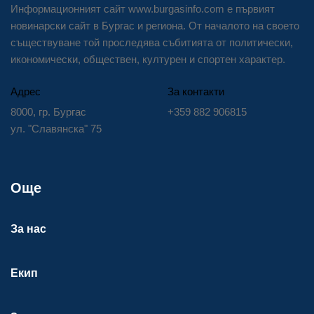
Информационният сайт www.burgasinfo.com е първият
новинарски сайт в Бургас и региона. От началото на своето
съществуване той проследява събитията от политически,
икономически, обществен, културен и спортен характер.
Адрес
За контакти
8000, гр. Бургас
+359 882 906815
ул. "Славянска" 75
Още
За нас
Екип