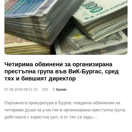
Четирима обвинени за организирана
престъпна група във ВиК-Бургас, сред
тях и бившият директор
07.08.2026 09:51:32
255
Крими
Окръжната прокуратура в Бургас повдигна обвинения на
четирима души за участие в организирана престъпна група,
действала с користна цел, а от тях са задъ…