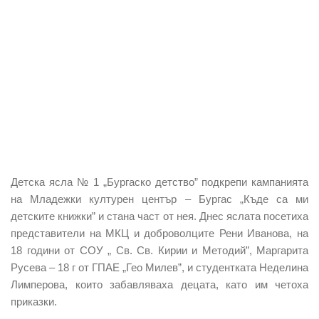
Детска ясла № 1 „Бургаско детство” подкрепи кампанията
на Младежки културен център – Бургас „Къде са ми
детските книжки” и стана част от нея. Днес яслата посетиха
представители на МКЦ и доброволците Рени Иванова, на
18 години от СОУ „ Св. Св. Кирии и Методий”, Маргарита
Русева – 18 г от ГПАЕ „Гео Милев”, и студентката Неделина
Лимперова, които забавляваха децата, като им четоха
приказки.