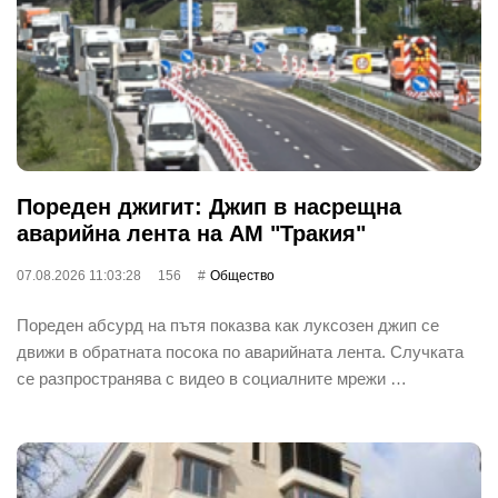
Пореден джигит: Джип в насрещна
аварийна лента на АМ "Тракия"
07.08.2026 11:03:28
156
Общество
Пореден абсурд на пътя показва как луксозен джип се
движи в обратната посока по аварийната лента. Случката
се разпространява с видео в социалните мрежи …