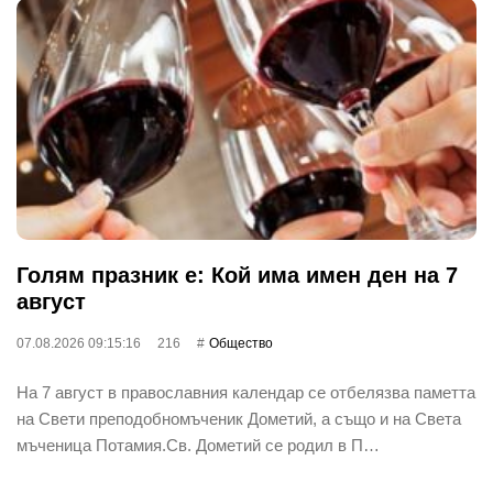
Голям празник е: Кой има имен ден на 7
август
07.08.2026 09:15:16
216
Общество
На 7 август в православния календар се отбелязва паметта
на Свети преподобномъченик Дометий, а също и на Света
мъченица Потамия.Св. Дометий се родил в П…