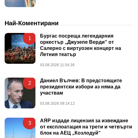
Най-Коментирани
Бургас посреща легендарния
1
оркестър „Джузепе Верди“ от
Салерно с виртуозен концерт на
Летния театър
03.08.2026 11:54:39
Даниел Вълчев: В предстоящите
2
президентски избори аз няма да
участвам
03.08.2026 09:14:12
АЯР издаде лицензия за извеждане
3
от експлоатация на трети и четвърти
блок на АЕЦ „Козлодуй“