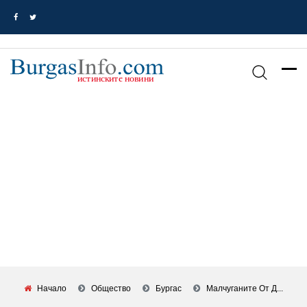
Начало
Общество
Бургас
Малчуганите От Д...