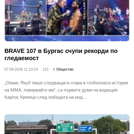
BRAVE 107 в Бургас счупи рекорди по
гледаемост
07.08.2026 11:23:23
110
Общество
„Оваис Якуб пише следващата глава в глобалната история
на ММА, повярвайте ми“, са първите думи на водещия
Карлос Кремър след победата на инд…