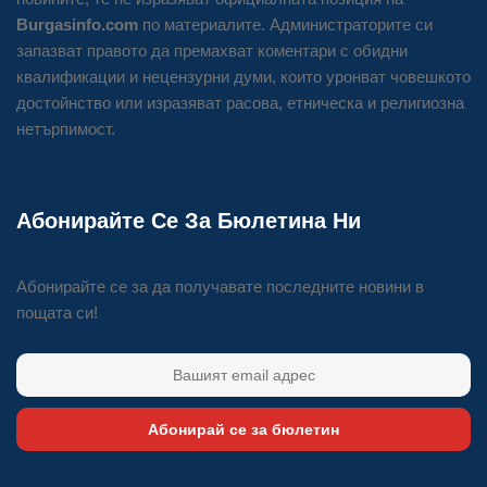
Burgasinfo.com
по материалите. Администраторите си
запазват правото да премахват коментари с обидни
квалификации и нецензурни думи, които уронват човешкото
достойнство или изразяват расова, етническа и религиозна
нетърпимост.
Абонирайте Се За Бюлетина Ни
Абонирайте се за да получавате последните новини в
пощата си!
Абонирай се за бюлетин