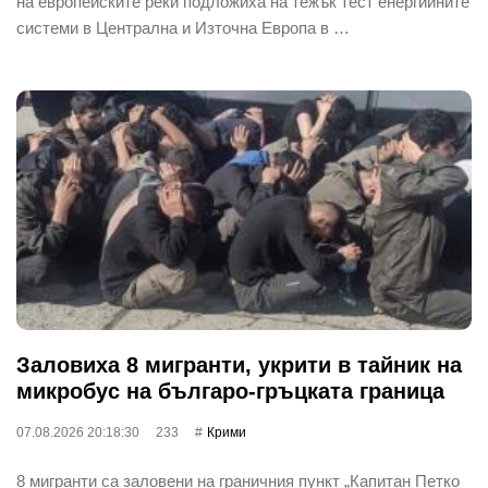
на европейските реки подложиха на тежък тест енергийните
системи в Централна и Източна Европа в …
Заловиха 8 мигранти, укрити в тайник на
микробус на българо-гръцката граница
07.08.2026 20:18:30
233
Крими
8 мигранти са заловени на граничния пункт „Капитан Петко