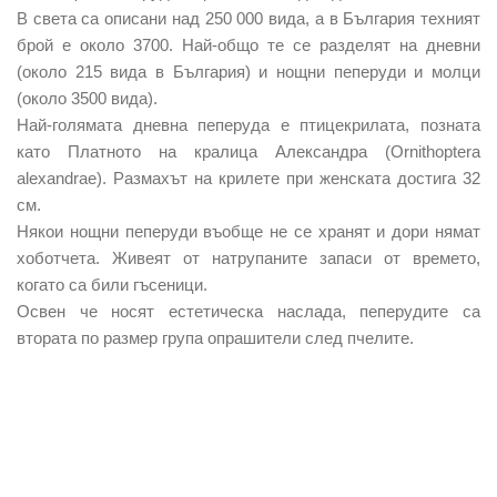
В света са описани над 250 000 вида, а в България техният
брой е около 3700. Най-общо те се разделят на дневни
(около 215 вида в България) и нощни пеперуди и молци
(около 3500 вида).
Най-голямата дневна пеперуда е птицекрилата, позната
като Платното на кралица Александра (Ornithoptera
alexandrae). Размахът на крилете при женската достига 32
см.
Някои нощни пеперуди въобще не се хранят и дори нямат
хоботчета. Живеят от натрупаните запаси от времето,
когато са били гъсеници.
Освен че носят естетическа наслада, пеперудите са
втората по размер група опрашители след пчелите.