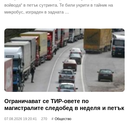
войвода“ в петък сутринта. Те били укрити в тайник на
микробус, изграден в задната …
Ограничават се ТИР-овете по
магистралите следобед в неделя и петък
07.08.2026 19:20:41
270
Общество