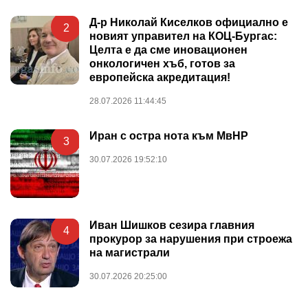
Д-р Николай Киселков официално е
2
новият управител на КОЦ-Бургас:
Целта е да сме иновационен
онкологичен хъб, готов за
европейска акредитация!
28.07.2026 11:44:45
Иран с остра нота към МвНР
3
30.07.2026 19:52:10
Иван Шишков сезира главния
4
прокурор за нарушения при строежа
на магистрали
30.07.2026 20:25:00