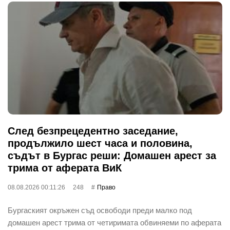
След безпрецедентно заседание,
продължило шест часа и половина,
съдът в Бургас реши: Домашен арест за
трима от аферата ВиК
08.08.2026 00:11:26
248
Право
Бургаският окръжен съд освободи преди малко под
домашен арест трима от четиримата обвиняеми по аферата