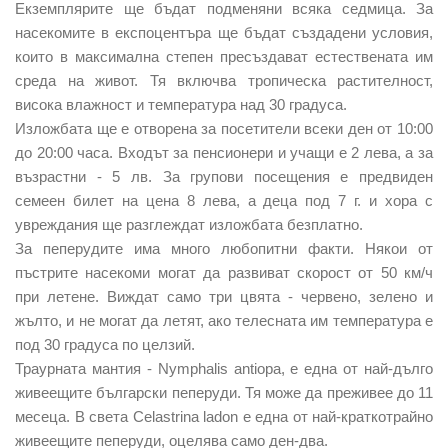
Екземплярите ще бъдат подменяни всяка седмица. За
насекомите в експоцентъра ще бъдат създадени условия,
които в максимална степен пресъздават естествената им
среда на живот. Тя включва тропическа растителност,
висока влажност и температура над 30 градуса.
Изложбата ще е отворена за посетители всеки ден от 10:00
до 20:00 часа. Входът за пенсионери и учащи е 2 лева, а за
възрастни - 5 лв. За групови посещения е предвиден
семеен билет на цена 8 лева, а деца под 7 г. и хора с
увреждания ще разглеждат изложбата безплатно.
За пеперудите има много любопитни факти. Някои от
пъстрите насекоми могат да развиват скорост от 50 км/ч
при летене. Виждат само три цвята - червено, зелено и
жълто, и не могат да летят, ако телесната им температура е
под 30 градуса по целзий.
Траурната мантия - Nymphalis antiopa, е една от най-дълго
живеещите български пеперуди. Тя може да преживее до 11
месеца. В света Celastrina ladon е една от най-краткотрайно
живеещите пеперуди, оцелява само ден-два.