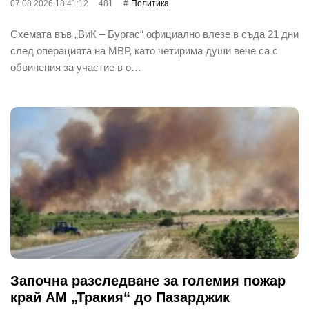
07.08.2026 18:41:12
481
Политика
Схемата във „ВиК – Бургас“ официално влезе в съда 21 дни
след операцията на МВР, като четирима души вече са с
обвинения за участие в о…
Започна разследване за големия пожар
край АМ „Тракия“ до Пазарджик