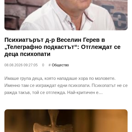
Психиатърът д-р Веселин Герев в
„Телеграфно подкастът“: Отглеждат се
деца психопати
08.08.2026 09:27:05
0
Общество
Имаше група деца, която нападаше хора по моловете.
Именно там се изграждат едни психопати. Психопатът не се
ражда такъв, той се отглежда. Най-критичен е…