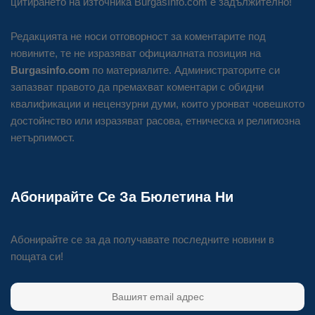
цитирането на източника BurgasInfo.com е задължително!
Редакцията не носи отговорност за коментарите под
новините, те не изразяват официалната позиция на
Burgasinfo.com
по материалите. Администраторите си
запазват правото да премахват коментари с обидни
квалификации и нецензурни думи, които уронват човешкото
достойнство или изразяват расова, етническа и религиозна
нетърпимост.
Абонирайте Се За Бюлетина Ни
Абонирайте се за да получавате последните новини в
пощата си!