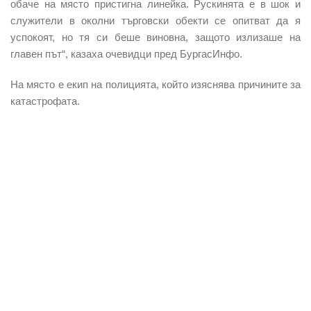
обаче на място пристигна линейка. Рускинята е в шок и
служители в околни търговски обекти се опитват да я
успокоят, но тя си беше виновна, защото излизаше на
главен път“, казаха очевидци пред БургасИнфо.
На място е екип на полицията, който изяснява причините за
катастрофата.