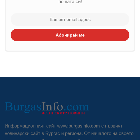
пощата си!
Абонирай ме
Информационният сайт www.burgasinfo.com е първият
новинарски сайт в Бургас и региона. От началото на своето