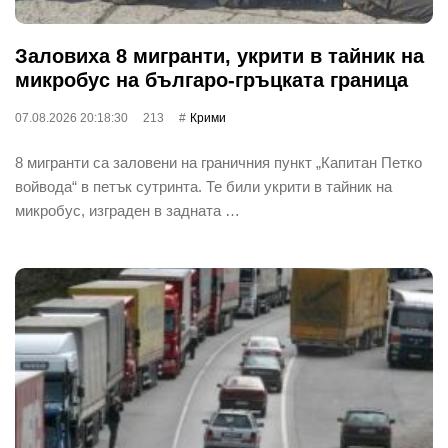
Заловиха 8 мигранти, укрити в тайник на
микробус на българо-гръцката граница
07.08.2026 20:18:30
213
Крими
8 мигранти са заловени на граничния пункт „Капитан Петко
войвода“ в петък сутринта. Те били укрити в тайник на
микробус, изграден в задната …