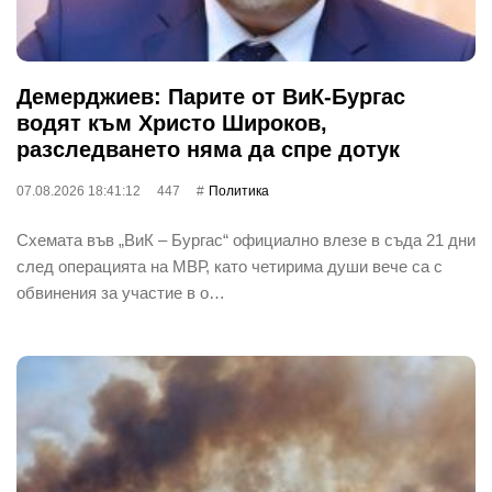
Демерджиев: Парите от ВиК-Бургас
водят към Христо Широков,
разследването няма да спре дотук
07.08.2026 18:41:12
447
Политика
Схемата във „ВиК – Бургас“ официално влезе в съда 21 дни
след операцията на МВР, като четирима души вече са с
обвинения за участие в о…