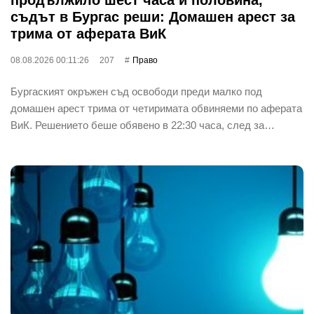
продължило шест часа и половина,
съдът в Бургас реши: Домашен арест за
трима от аферата ВиК
08.08.2026 00:11:26
207
Право
Бургаският окръжен съд освободи преди малко под
домашен арест трима от четиримата обвиняеми по аферата
ВиК. Решението беше обявено в 22:30 часа, след за…