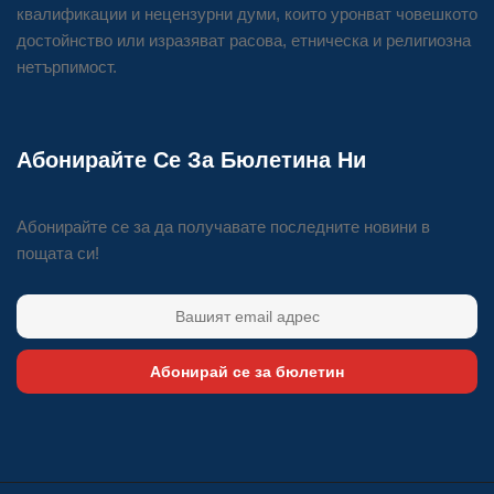
квалификации и нецензурни думи, които уронват човешкото
достойнство или изразяват расова, етническа и религиозна
нетърпимост.
Абонирайте Се За Бюлетина Ни
Абонирайте се за да получавате последните новини в
пощата си!
Абонирай се за бюлетин