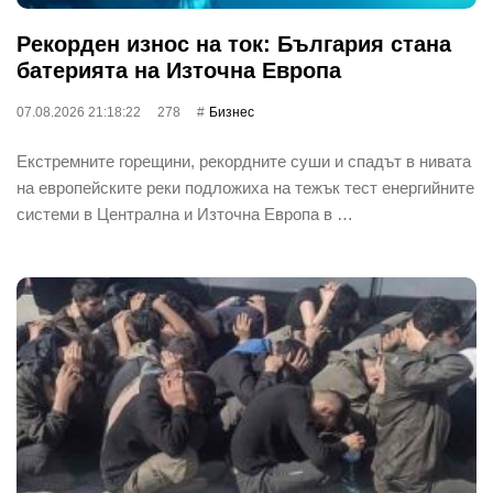
Рекорден износ на ток: България стана
батерията на Източна Европа
07.08.2026 21:18:22
278
Бизнес
Екстремните горещини, рекордните суши и спадът в нивата
на европейските реки подложиха на тежък тест енергийните
системи в Централна и Източна Европа в …