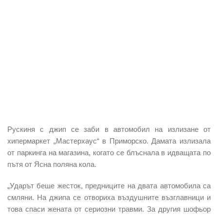
Рускиня с джип се заби в автомобил на излизане от
хипермаркет „Мастерхаус“ в Приморско. Дамата излизала
от паркинга на магазина, когато се блъснала в идващата по
пътя от Ясна поляна кола.
„Ударът беше жесток, предниците на двата автомобила са
смляни. На джипа се отвориха въздушните възглавници и
това спаси жената от сериозни травми. За другия шофьор