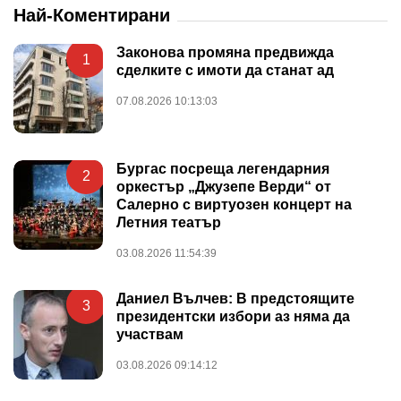
Най-Коментирани
Законова промяна предвижда
1
сделките с имоти да станат ад
07.08.2026 10:13:03
Бургас посреща легендарния
2
оркестър „Джузепе Верди“ от
Салерно с виртуозен концерт на
Летния театър
03.08.2026 11:54:39
Даниел Вълчев: В предстоящите
3
президентски избори аз няма да
участвам
03.08.2026 09:14:12