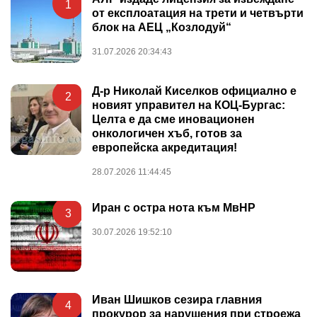
1
от експлоатация на трети и четвърти
блок на АЕЦ „Козлодуй“
31.07.2026 20:34:43
Д-р Николай Киселков официално е
2
новият управител на КОЦ-Бургас:
Целта е да сме иновационен
онкологичен хъб, готов за
европейска акредитация!
28.07.2026 11:44:45
Иран с остра нота към МвНР
3
30.07.2026 19:52:10
Иван Шишков сезира главния
4
прокурор за нарушения при строежа