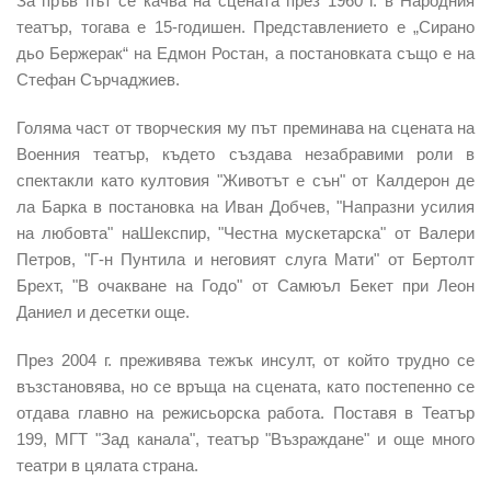
За пръв път се качва на сцената през 1960 г. в Народния
театър, тогава е 15-годишен. Представлението е „Сирано
дьо Бержерак“ на Едмон Ростан, а постановката също е на
Стефан Сърчаджиев.
Голяма част от творческия му път преминава на сцената на
Военния театър, където създава незабравими роли в
спектакли като култовия "Животът е сън" от Калдерон де
ла Барка в постановка на Иван Добчев, "Напразни усилия
на любовта" наШекспир, "Честна мускетарска" от Валери
Петров, "Г-н Пунтила и неговият слуга Мати" от Бертолт
Брехт, "В очакване на Годо" от Самюъл Бекет при Леон
Даниел и десетки още.
През 2004 г. преживява тежък инсулт, от който трудно се
възстановява, но се връща на сцената, като постепенно се
отдава главно на режисьорска работа. Поставя в Театър
199, МГТ "Зад канала", театър "Възраждане" и още много
театри в цялата страна.