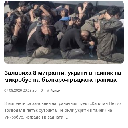
Заловиха 8 мигранти, укрити в тайник на
микробус на българо-гръцката граница
07.08.2026 20:18:30
0
Крими
8 мигранти са заловени на граничния пункт „Капитан Петко
войвода“ в петък сутринта. Те били укрити в тайник на
микробус, изграден в задната …