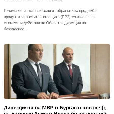
Големи количества опасни и забранени за продажба
продукти за растителна защита (ПРЗ) са иззети при
съвместни действия на Областна дирекция по
безопаснос…
Дирекцията на МВР в Бургас с нов шеф,
ст. комисар Христо Илчев бе представен