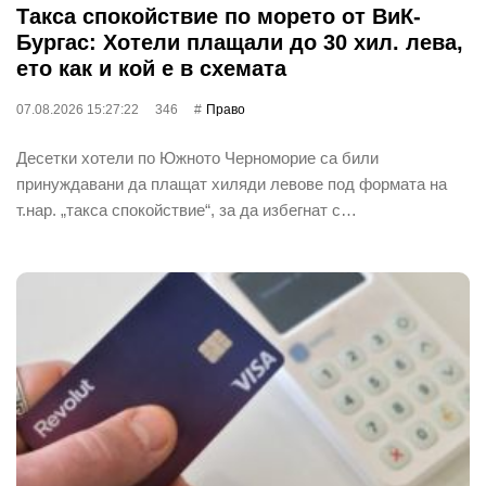
Такса спокойствие по морето от ВиК-
Бургас: Хотели плащали до 30 хил. лева,
ето как и кой е в схемата
07.08.2026 15:27:22
346
Право
Десетки хотели по Южното Черноморие са били
принуждавани да плащат хиляди левове под формата на
т.нар. „такса спокойствие“, за да избегнат с…