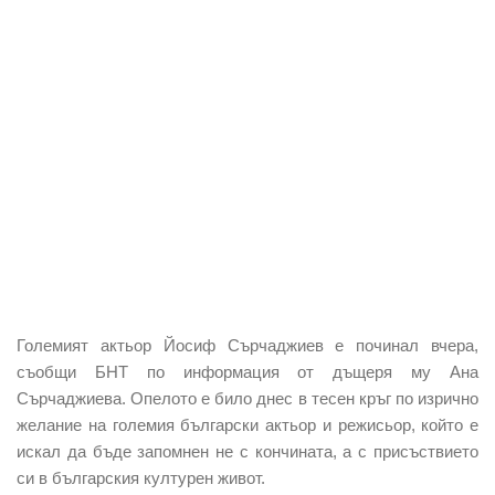
Големият актьор Йосиф Сърчаджиев е починал вчера,
съобщи БНТ по информация от дъщеря му Ана
Сърчаджиева. Опелото е било днес в тесен кръг по изрично
желание на големия български актьор и режисьор, който е
искал да бъде запомнен не с кончината, а с присъствието
си в българския културен живот.