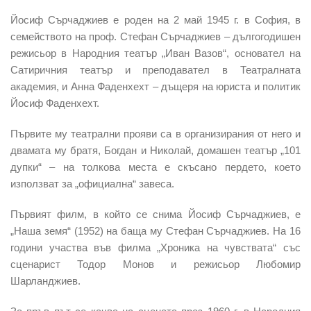
Йосиф Сърчаджиев е роден на 2 май 1945 г. в София, в
семейството на проф. Стефан Сърчаджиев – дългогодишен
режисьор в Народния театър „Иван Вазов“, основател на
Сатиричния театър и преподавател в Театралната
академия, и Анна Фаденхехт – дъщеря на юриста и политик
Йосиф Фаденхехт.
Първите му театрални прояви са в организирания от него и
двамата му братя, Богдан и Николай, домашен театър „101
дупки“ – на толкова места е скъсано пердето, което
използват за „официална“ завеса.
Първият филм, в който се снима Йосиф Сърчаджиев, е
„Наша земя“ (1952) на баща му Стефан Сърчаджиев. На 16
години участва във филма „Хроника на чувствата“ със
сценарист Тодор Монов и режисьор Любомир
Шарланджиев.