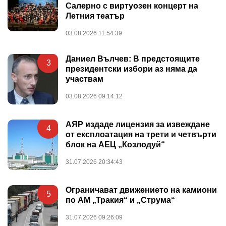
Салерно с виртуозен концерт на
Летния театър
03.08.2026 11:54:39
Даниел Вълчев: В предстоящите
3
президентски избори аз няма да
участвам
03.08.2026 09:14:12
АЯР издаде лицензия за извеждане
4
от експлоатация на трети и четвърти
блок на АЕЦ „Козлодуй“
31.07.2026 20:34:43
Ограничават движението на камиони
5
по АМ „Тракия“ и „Струма“
31.07.2026 09:26:09