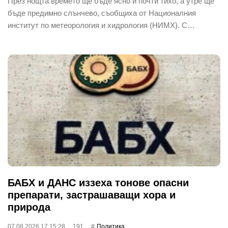
През нощта времето ще бъде ясно и почти тихо, а утре ще
бъде предимно слънчево, съобщиха от Националния
институт по метеорология и хидрология (НИМХ). С…
БАБХ и ДАНС иззеха тонове опасни
препарати, застрашаващи хора и
природа
07.08.2026 17:15:28
191
Политика