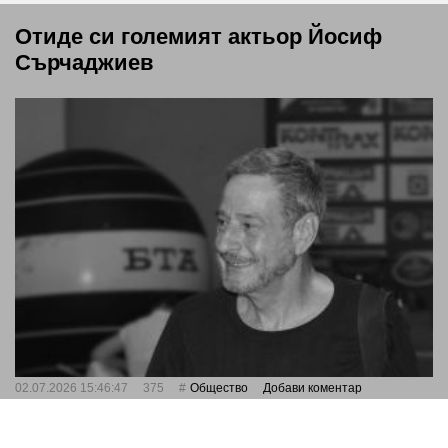
Отиде си големият актьор Йосиф
Сърчаджиев
02.07.2026 15:46:47
375
Общество
Добави коментар