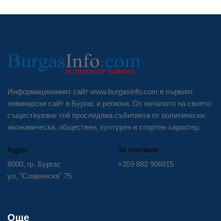
Информационният сайт www.burgasinfo.com е първият
новинарски сайт в Бургас и региона. От началото на своето
съществуване той проследява събитията от политически,
икономически, обществен, културен и спортен характер.
Адрес
За контакти
8000, гр. Бургас
+359 882 906815
ул. "Славянска" 75
Още