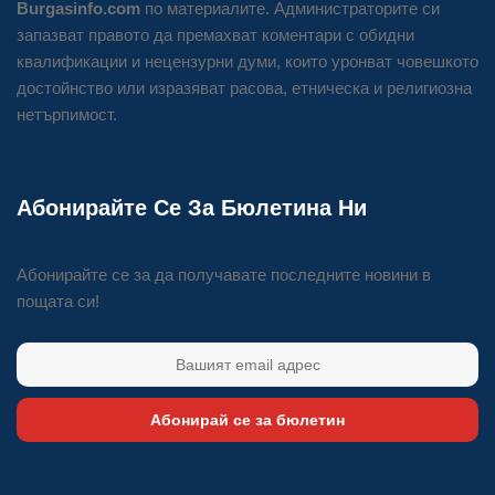
Burgasinfo.com
по материалите. Администраторите си
запазват правото да премахват коментари с обидни
квалификации и нецензурни думи, които уронват човешкото
достойнство или изразяват расова, етническа и религиозна
нетърпимост.
Абонирайте Се За Бюлетина Ни
Абонирайте се за да получавате последните новини в
пощата си!
Абонирай се за бюлетин