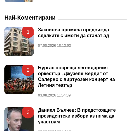
Най-Коментирани
Законова промяна предвижда
1
сделките с имоти да станат ад
07.08.2026 10:13:03
Бургас посреща легендарния
2
оркестър „Джузепе Верди“ от
Салерно с виртуозен концерт на
Летния театър
03.08.2026 11:54:39
Даниел Вълчев: В предстоящите
3
президентски избори аз няма да
участвам