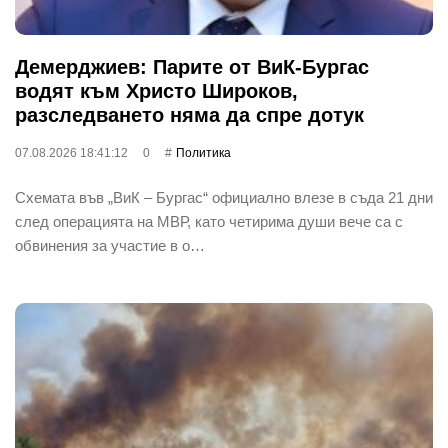
Демерджиев: Парите от ВиК-Бургас
водят към Христо Широков,
разследването няма да спре дотук
07.08.2026 18:41:12
0
Политика
Схемата във „ВиК – Бургас“ официално влезе в съда 21 дни
след операцията на МВР, като четирима души вече са с
обвинения за участие в о…