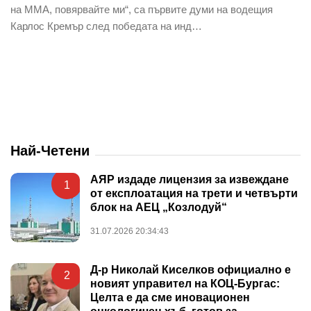
на ММА, повярвайте ми“, са първите думи на водещия
Карлос Кремър след победата на инд…
Най-Четени
АЯР издаде лицензия за извеждане
1
от експлоатация на трети и четвърти
блок на АЕЦ „Козлодуй“
31.07.2026 20:34:43
Д-р Николай Киселков официално е
2
новият управител на КОЦ-Бургас:
Целта е да сме иновационен