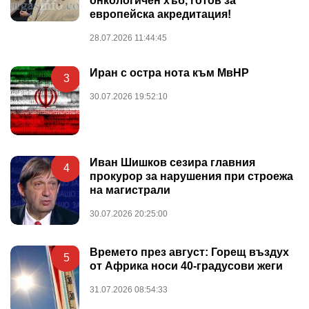
онкологичен хъб, готов за
европейска акредитация!
28.07.2026 11:44:45
Иран с остра нота към МвНР
3
30.07.2026 19:52:10
Иван Шишков сезира главния
4
прокурор за нарушения при строежа
на магистрали
30.07.2026 20:25:00
Времето през август: Горещ въздух
5
от Африка носи 40-градусови жеги
31.07.2026 08:54:33