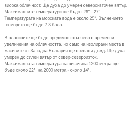
висока
облачност. Ще духа до умерен североизточен вятър.
Максималните температури ще бъдат 26° - 27°.
Температурата на морската вода е около 25°. Вълнението
на морето ще бъде 2-3 бала.
В планините ще бъде
предимно слънчево с временни
увеличения
на облачността, но само на изолирани места в
масивите от Западна България
ще превали дъжд.
Ще духа
умерен до силен вятър от север-североизток.
Максималната температура на височина 1200 метра ще
бъде около 22°, на 2000 метра - около 14°.