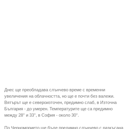
Днес
ще преобладава слънчево време
с временни
увеличения на облачността, но ще е почти без валежи.
Вятърът ще е североизточен, предимно слаб, в Източна
България - до умерен. Температурите ще са предимно
между
28° и 33°, в София - около 30°.
По Черноморието
ще бъде предимно слънчево с разкъсана