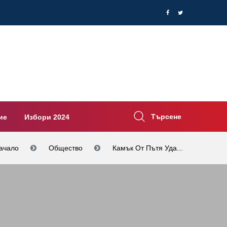
Търсене
ие
Избори 2024
ачало
Общество
Камък От Пътя Уда...