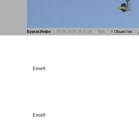
БургасИнфо
03.09.2025 19:31:58
988
Общество