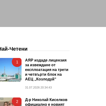
Най-Четени
АЯР издаде лицензия
1
за извеждане от
експлоатация на трети
и четвърти блок на
АЕЦ „Козлодуй“
31.07.2026 20:34:43
Д-р Николай Киселков
2
официално е новият