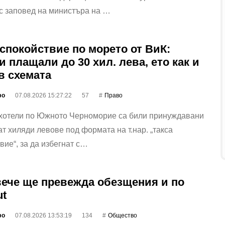
с заповед на министъра на …
 спокойствие по морето от ВиК:
и плащали до 30 хил. лева, ето как и
 в схемата
фо
07.08.2026 15:27:22
57
Право
 хотели по Южното Черноморие са били принуждавани
т хиляди левове под формата на т.нар. „такса
вие“, за да избегнат с…
ече ще превежда обезщения и по
ut
фо
07.08.2026 13:53:19
134
Общество