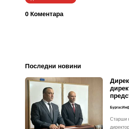
0 Коментара
Последни новини
Дирек
дирек
предс
БургасИн
Старши 
директор