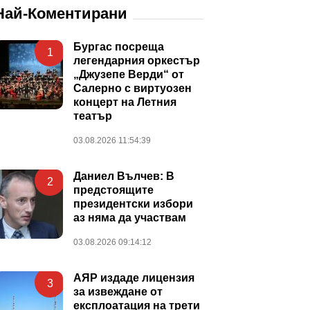
Най-Коментирани
Бургас посреща
1
легендарния оркестър
„Джузепе Верди“ от
Салерно с виртуозен
концерт на Летния
театър
03.08.2026 11:54:39
Даниел Вълчев: В
2
предстоящите
президентски избори
аз няма да участвам
03.08.2026 09:14:12
АЯР издаде лицензия
3
за извеждане от
експлоатация на трети