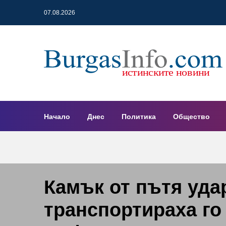
07.08.2026
Начало
Днес
Политика
Общество
Камък от пътя уда
транспортираха го