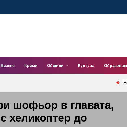
Бизнес
Крими
Общини
Култура
Образован
Н
ри шофьор в главата,
 с хеликоптер до