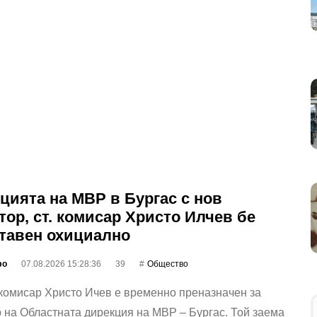
цията на МВР в Бургас с нов
тор, ст. комисар Христо Илчев бе
тавен охициално
фо
07.08.2026 15:28:36
39
Общество
комисар Христо Ичев е временно преназначен за
 на Областната дирекция на МВР – Бургас. Той заема