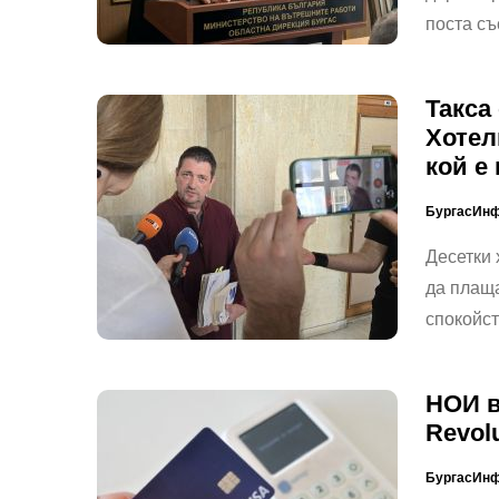
поста съ
Такса
Хотел
кой е
БургасИн
Десетки
да плаща
спокойст
НОИ в
Revol
БургасИн