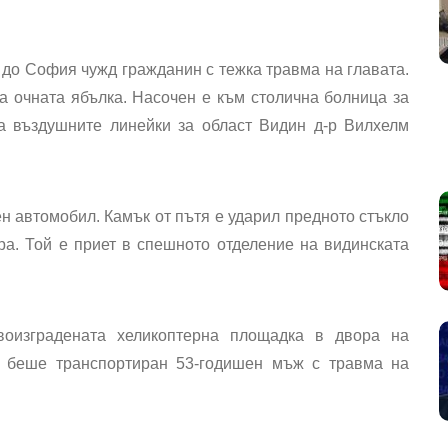
н
до
София
чужд
гражданин
с
тежка травма
на
главата
.
ата очната ябълка. Насочен е към столична болница за
а въздушните линейки за област Видин д-р Вилхелм
ен автомобил
. Камък от пътя е ударил предното стъкло
ра
. Той е приет в спешното отделение на видинската
воизградената хеликоптерна площадка в двора на
я беше транспортиран 53-годишен мъж с травма на