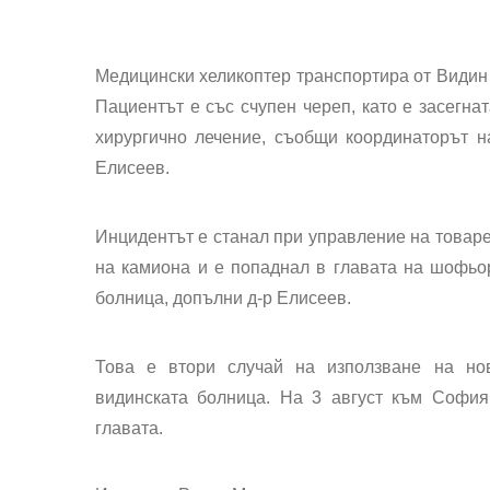
Медицински хеликоптер транспортира
от
Види
Пациентът е със
счупен череп
, като е засегн
хирургично лечение, съобщи координаторът н
Елисеев.
Инцидентът
е станал при управление на
товар
на камиона и е
попаднал в главата на шофьо
болница, допълни д-р Елисеев.
Това е
втори случай
на използване на но
видинската болница. На 3 август към Софи
главата.