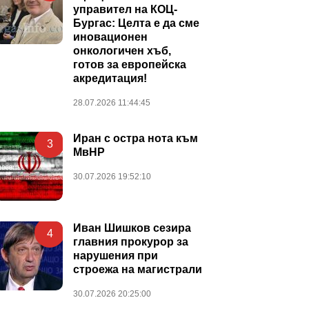
управител на КОЦ-
Бургас: Целта е да сме
иновационен
онкологичен хъб,
готов за европейска
акредитация!
28.07.2026 11:44:45
Иран с остра нота към
3
МвНР
30.07.2026 19:52:10
Иван Шишков сезира
4
главния прокурор за
нарушения при
строежа на магистрали
30.07.2026 20:25:00