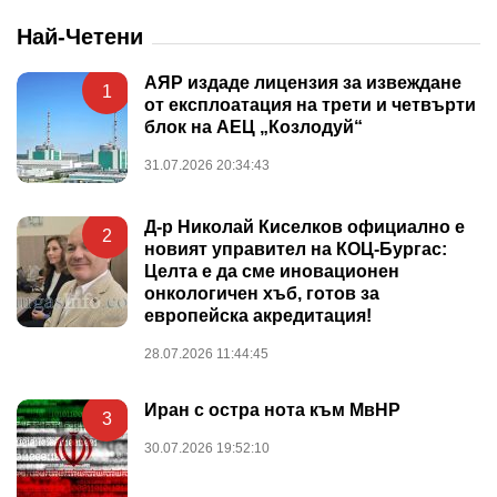
Най-Четени
АЯР издаде лицензия за извеждане
1
от експлоатация на трети и четвърти
блок на АЕЦ „Козлодуй“
31.07.2026 20:34:43
Д-р Николай Киселков официално е
2
новият управител на КОЦ-Бургас:
Целта е да сме иновационен
онкологичен хъб, готов за
европейска акредитация!
28.07.2026 11:44:45
Иран с остра нота към МвНР
3
30.07.2026 19:52:10