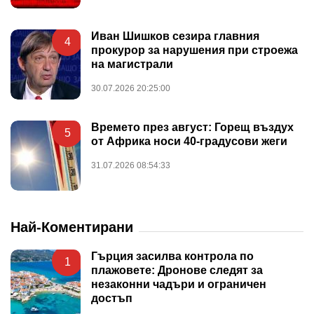
Иван Шишков сезира главния
4
прокурор за нарушения при строежа
на магистрали
30.07.2026 20:25:00
Времето през август: Горещ въздух
5
от Африка носи 40-градусови жеги
31.07.2026 08:54:33
Най-Коментирани
Гърция засилва контрола по
1
плажовете: Дронове следят за
незаконни чадъри и ограничен
достъп