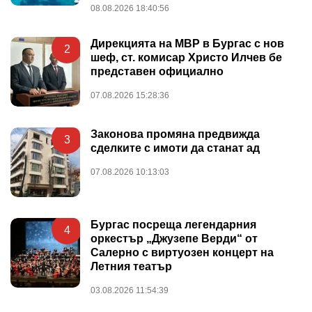
08.08.2026 18:40:56
Дирекцията на МВР в Бургас с нов
2
шеф, ст. комисар Христо Илчев бе
представен официално
07.08.2026 15:28:36
Законова промяна предвижда
3
сделките с имоти да станат ад
07.08.2026 10:13:03
Бургас посреща легендарния
4
оркестър „Джузепе Верди“ от
Салерно с виртуозен концерт на
Летния театър
03.08.2026 11:54:39