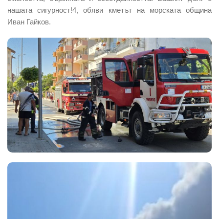
нашата сигурност!4, обяви кметът на морската община
Иван Гайков.