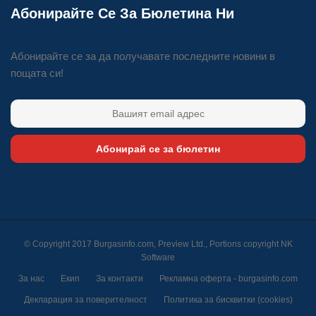
Абонирайте Се За Бюлетина Ни
Абонирайте се за да получавате последните новини в
пощата си!
Абонирай се за бюлетин
© Copyright 2017 Burgasinfo.com, Preview Ltd., Portions copyright
NK
Software
За нас
Екип
За контакти
Рекламна оферта - burgasinfo.com
Декларация за поверителност
Политика за бисквитки (cookies)