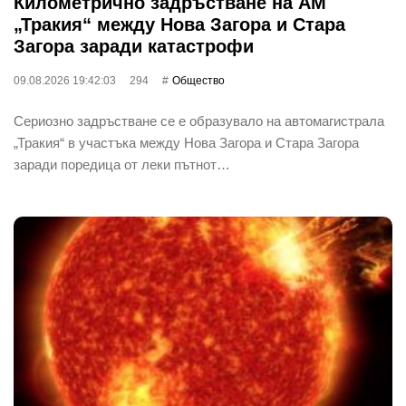
Километрично задръстване на АМ
„Тракия“ между Нова Загора и Стара
Загора заради катастрофи
09.08.2026 19:42:03
294
Общество
Сериозно задръстване се е образувало на автомагистрала
„Тракия“ в участъка между Нова Загора и Стара Загора
заради поредица от леки пътнот…