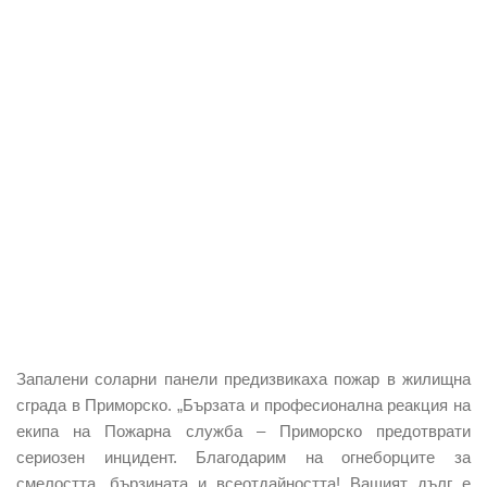
Запалени соларни панели предизвикаха пожар в жилищна
сграда в Приморско. „Бързата и професионална реакция на
екипа на Пожарна служба – Приморско предотврати
сериозен инцидент. Благодарим на огнеборците за
смелостта, бързината и всеотдайността! Вашият дълг е