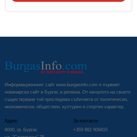
Информационният сайт www.burgasinfo.com е първият
новинарски сайт в Бургас и региона. От началото на своето
съществуване той проследява събитията от политически,
икономически, обществен, културен и спортен характер.
Адрес
За контакти
8000, гр. Бургас
+359 882 906815
ул. "Славянска" 75