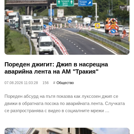
Пореден джигит: Джип в насрещна
аварийна лента на АМ "Тракия"
07.08.2026 11:03:28
156
Общество
Пореден абсурд на пътя показва как луксозен джип се
движи в обратната посока по аварийната лента. Случката
се разпространява с видео в социалните мрежи …