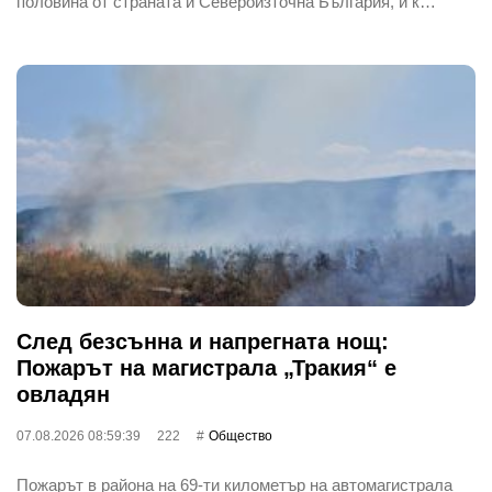
половина от страната и Североизточна България, и к…
След безсънна и напрегната нощ:
Пожарът на магистрала „Тракия“ е
овладян
07.08.2026 08:59:39
222
Общество
Пожарът в района на 69-ти километър на автомагистрала