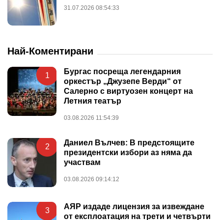
31.07.2026 08:54:33
Най-Коментирани
Бургас посреща легендарния
1
оркестър „Джузепе Верди“ от
Салерно с виртуозен концерт на
Летния театър
03.08.2026 11:54:39
Даниел Вълчев: В предстоящите
2
президентски избори аз няма да
участвам
03.08.2026 09:14:12
АЯР издаде лицензия за извеждане
3
от експлоатация на трети и четвърти