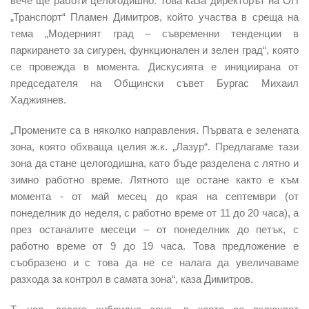
вече ще работи целогодишно. Това каза директорът на ОП
„Транспорт“ Пламен Димитров, който участва в среща на
тема „Модерният град – съвременни тенденции в
паркирането за сигурен, функционален и зелен град“, която
се провежда в момента. Дискусията е инициирана от
председателя на Общински съвет Бургас Михаил
Хаджиянев.
„Промените са в няколко направления. Първата е зелената
зона, която обхваща целия ж.к. „Лазур“. Предлагаме тази
зона да стане целогодишна, като бъде разделена с лятно и
зимно работно време. Лятното ще остане както е към
момента - от май месец до края на септември (от
понеделник до неделя, с работно време от 11 до 20 часа), а
през останалите месеци – от понеделник до петък, с
работно време от 9 до 19 часа. Това предложение е
съобразено и с това да не се налага да увеличаваме
разхода за контрол в самата зона“, каза Димитров.