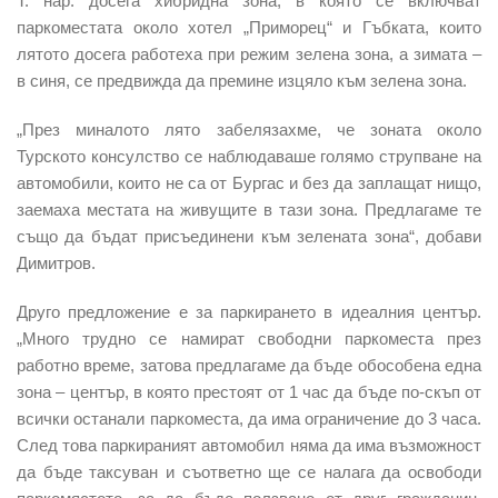
Т. нар. досега хибридна зона, в която се включват
паркоместата около хотел „Приморец“ и Гъбката, които
лятото досега работеха при режим зелена зона, а зимата –
в синя, се предвижда да премине изцяло към зелена зона.
„През миналото лято забелязахме, че зоната около
Турското консулство се наблюдаваше голямо струпване на
автомобили, които не са от Бургас и без да заплащат нищо,
заемаха местата на живущите в тази зона. Предлагаме те
също да бъдат присъединени към зелената зона“, добави
Димитров.
Друго предложение е за паркирането в идеалния център.
„Много трудно се намират свободни паркоместа през
работно време, затова предлагаме да бъде обособена една
зона – център, в която престоят от 1 час да бъде по-скъп от
всички останали паркоместа, да има ограничение до 3 часа.
След това паркираният автомобил няма да има възможност
да бъде таксуван и съответно ще се налага да освободи