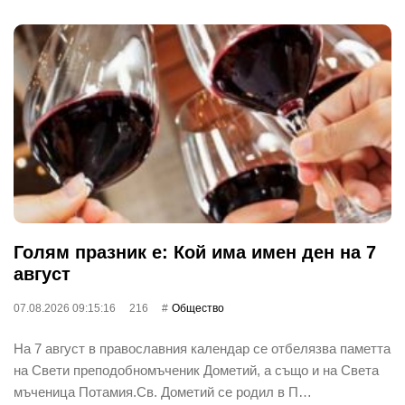
Голям празник е: Кой има имен ден на 7
август
07.08.2026 09:15:16
216
Общество
На 7 август в православния календар се отбелязва паметта
на Свети преподобномъченик Дометий, а също и на Света
мъченица Потамия.Св. Дометий се родил в П…