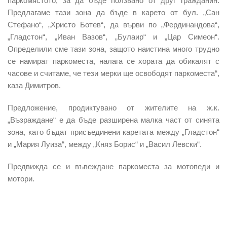
паркомястото, за да бъде ползвано от друг гражданин.
Предлагаме тази зона да бъде в карето от бул. „Сан
Стефано“, „Христо Ботев“, да върви по „Фердинандова“,
„Гладстон“, „Иван Вазов“, „Булаир“ и „Цар Симеон“.
Определили сме тази зона, защото наистина много трудно
се намират паркоместа, налага се хората да обикалят с
часове и считаме, че тези мерки ще освободят паркоместа“,
каза Димитров.
Предложение, продиктувано от жителите на ж.к.
„Възраждане“ е да бъде разширена малка част от синята
зона, като бъдат присъединени каретата между „Гладстон“
и „Мария Луиза“, между „Княз Борис“ и „Васил Левски“.
Предвижда се и въвеждане паркоместа за мотопеди и
мотори.