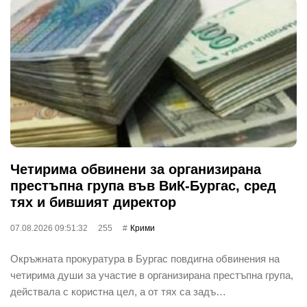
Четирима обвинени за организирана
престъпна група във ВиК-Бургас, сред
тях и бившият директор
07.08.2026 09:51:32
255
Крими
Окръжната прокуратура в Бургас повдигна обвинения на
четирима души за участие в организирана престъпна група,
действала с користна цел, а от тях са задъ…