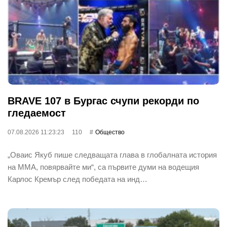
BRAVE 107 в Бургас счупи рекорди по
гледаемост
07.08.2026 11:23:23
110
Общество
„Оваис Якуб пише следващата глава в глобалната история
на ММА, повярвайте ми“, са първите думи на водещия
Карлос Кремър след победата на инд…