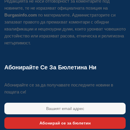
Редакцията не носи отговорност за коментарите под
новините, те не изразяват официалната позиция на
Burgasinfo.com
по материалите. Администраторите си
запазват правото да премахват коментари с обидни
квалификации и нецензурни думи, които уронват човешкото
достойнство или изразяват расова, етническа и религиозна
нетърпимост.
Абонирайте Се За Бюлетина Ни
Абонирайте се за да получавате последните новини в
пощата си!
Абонирай се за бюлетин