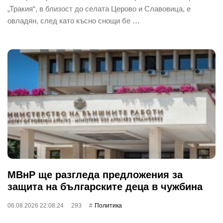
„Тракия“, в близост до селата Церово и Славовица, е
овладян, след като късно снощи бе …
МВнР ще разгледа предложения за
защита на българските деца в чужбина
06.08.2026 22:08:24
293
Политика