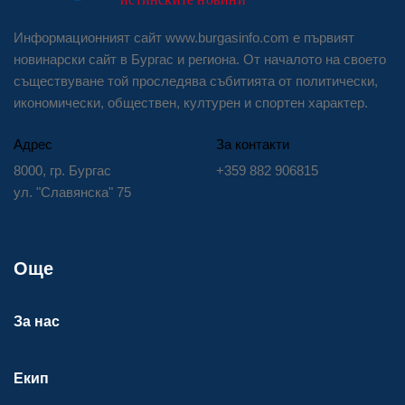
Информационният сайт www.burgasinfo.com е първият
новинарски сайт в Бургас и региона. От началото на своето
съществуване той проследява събитията от политически,
икономически, обществен, културен и спортен характер.
Адрес
За контакти
8000, гр. Бургас
+359 882 906815
ул. "Славянска" 75
Още
За нас
Екип