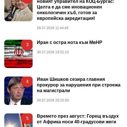
новият управител на КОЦ-Бургас:
Целта е да сме иновационен
онкологичен хъб, готов за
европейска акредитация!
28.07.2026 11:44:45
Иран с остра нота към МвНР
3
30.07.2026 19:52:10
Иван Шишков сезира главния
4
прокурор за нарушения при строежа
на магистрали
30.07.2026 20:25:00
Времето през август: Горещ въздух
5
от Африка носи 40-градусови жеги