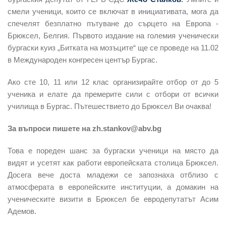
смели ученици, които се включат в инициативата, мога да
спечелят безплатно пътуване до сърцето на Европа -
Брюксел, Белгия. Първото издание на големия ученически
бургаски куиз „Битката на мозъците“ ще се проведе на 11.02
в Международен конгресен център Бургас.
Ако сте 10, 11 или 12 клас организирайте отбор от до 5
ученика и елате да премерите сили с отбори от всички
училища в Бургас. Пътешествието до Брюксел Ви очаква!
За въпроси пишете на zh.stankov@abv.bg
Това е пореден шанс за бургаски ученици на място да
видят и усетят как работи европейската столица Брюксел.
Досега вече доста младежи се запознаха отблизо с
атмосферата в европейските институции, а домакин на
ученическите визити в Брюксел бе евродепутатът Асим
Адемов.