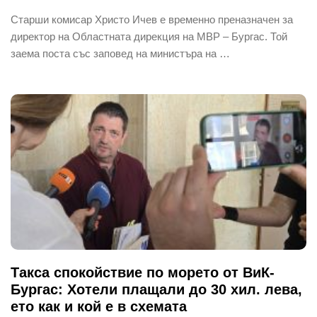
Старши комисар Христо Ичев е временно преназначен за
директор на Областната дирекция на МВР – Бургас. Той
заема поста със заповед на министъра на …
Такса спокойствие по морето от ВиК-
Бургас: Хотели плащали до 30 хил. лева,
ето как и кой е в схемата