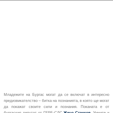
Младежите на Бургас могат да се включат в интересно
предизвикателство – битка на познанията, в която ще могат
да покажат своите сили и познания. Поканата е от
бургаския депутат от ГЕРБ-СДС
Жечо Станков
.
Умните и