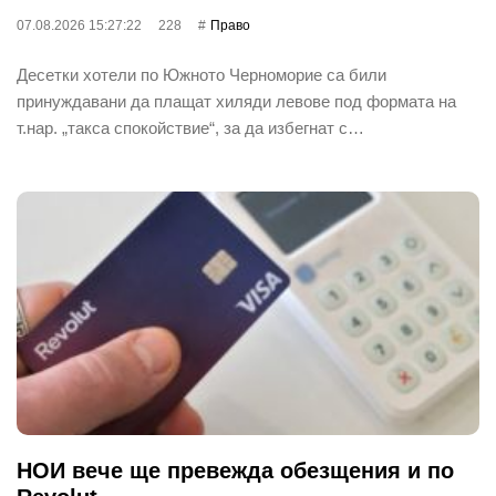
07.08.2026 15:27:22
228
Право
Десетки хотели по Южното Черноморие са били
принуждавани да плащат хиляди левове под формата на
т.нар. „такса спокойствие“, за да избегнат с…
НОИ вече ще превежда обезщения и по