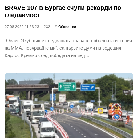
BRAVE 107 в Бургас счупи рекорди по
гледаемост
07.08.2026 11:23:23
232
Общество
„Оваис Якуб пише следващата глава в глобалната история
на ММА, повярвайте ми“, са първите думи на водещия
Карлос Кремър след победата на инд…