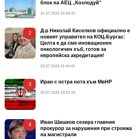
блок на АЕЦ „Козлодуй“
31.07.2026 20:34:43
Д-р Николай Киселков официално е
2
новият управител на КОЦ-Бургас:
Целта е да сме иновационен
онкологичен хъб, готов за
европейска акредитация!
28.07.2026 11:44:45
Иран с остра нота към МвНР
3
30.07.2026 19:52:10
Иван Шишков сезира главния
4
прокурор за нарушения при строежа
на магистрали