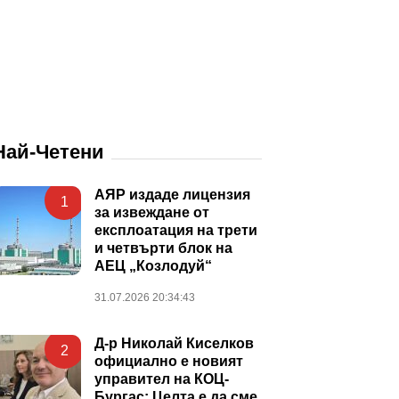
Най-Четени
АЯР издаде лицензия
1
за извеждане от
експлоатация на трети
и четвърти блок на
АЕЦ „Козлодуй“
31.07.2026 20:34:43
Д-р Николай Киселков
2
официално е новият
управител на КОЦ-
Бургас: Целта е да сме