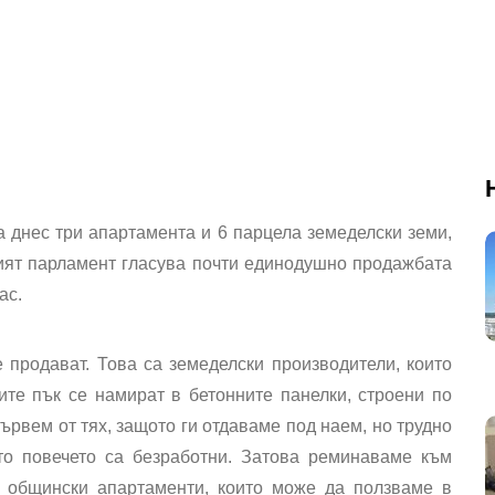
 днес три апартамента и 6 парцела земеделски земи,
ният парламент гласува почти единодушно продажбата
ас.
е продават. Това са земеделски производители, които
ите пък се намират в бетонните панелки, строени по
ървем от тях, защото ги отдаваме под наем, но трудно
ато повечето са безработни. Затова реминаваме към
 общински апартаменти, които може да ползваме в