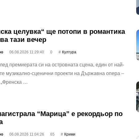
ска целувка“ ще потопи в романтика
ва тази вечер
фо
06.08.2026 11:29:40
0
Култура
лед премиерата си на островната сцена, един от най‐
те музикално-сценични проекти на Държавна опера –
 „Френска …
агистрала “Марица” е рекордьор по
а
фо
06.08.2026 11:04:26
65
Крими