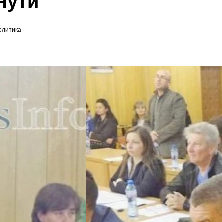
нути
олитика