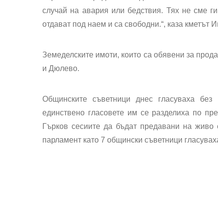
случай на авария или бедствия. Тях не сме ги
отдават под наем и са свободни.“, каза кметът
Земеделските имоти, които са обявени за прод
и Дюлево.
Общинските съветници днес гласуваха без 
единствено гласовете им се разделиха по п
Гърков сесиите да бъдат предавани на живо 
парламент като 7 общински съветници гласуваха 