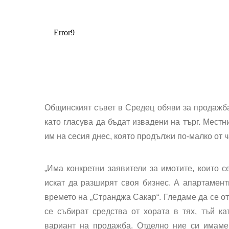
Общинският съвет в Средец обяви за продажба
като гласува да бъдат извадени на търг. Мест
им на сесия днес, която продължи по-малко от ч
„Има конкретни заявители за имотите, които с
искат да разширят своя бизнес. А апартамент
времето на „Странджа Сакар“. Гледаме да се от
се събират средства от хората в тях, тъй к
вариант на продажба. Отделно ние си имаме