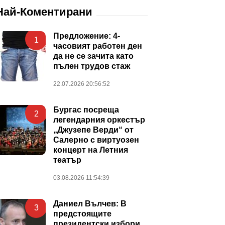
Най-Коментирани
Предложение: 4-
1
часовият работен ден
да не се зачита като
пълен трудов стаж
22.07.2026 20:56:52
Бургас посреща
2
легендарния оркестър
„Джузепе Верди“ от
Салерно с виртуозен
концерт на Летния
театър
03.08.2026 11:54:39
Даниел Вълчев: В
3
предстоящите
президентски избори