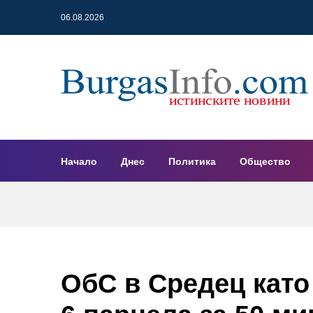
06.08.2026
Начало
Днес
Политика
Общество
ОбС в Средец като