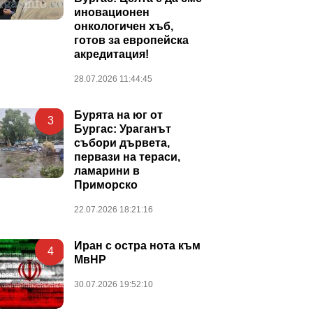
иновационен
онкологичен хъб,
готов за европейска
акредитация!
28.07.2026 11:44:45
Бурята на юг от
3
Бургас: Ураганът
събори дървета,
первази на тераси,
ламарини в
Приморско
22.07.2026 18:21:16
Иран с остра нота към
4
МвНР
30.07.2026 19:52:10