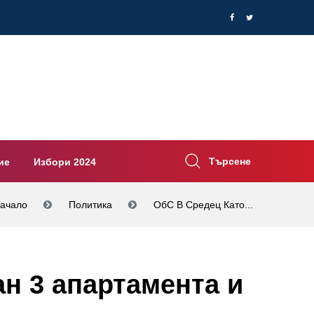
Търсене
ие
Избори 2024
ачало
Политика
ОбС В Средец Като...
ан 3 апартамента и