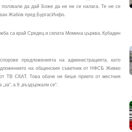
 ползвали да дай Боже да не ни се налага. Те не се
 Иван Жабов пред БургасИнфо.
ажба са край Средец и селата Момина църква, Кубадин
спорове предложенията на администрацията, като
редложението на общинския съветник от НФСБ Живко
от ТВ СКАТ. Това обаче не беше прието от местния
„за“, а 9 „въздържали се“.