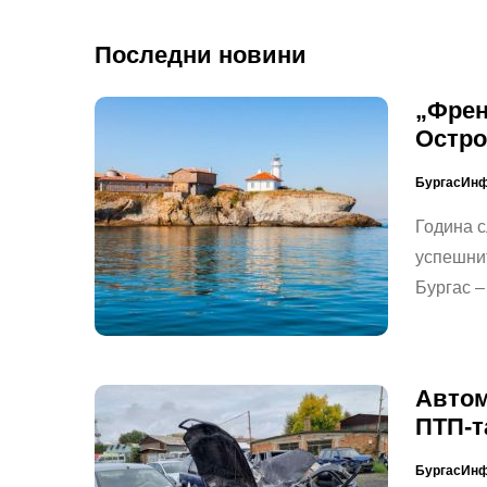
Последни новини
„Френ
Остро
БургасИн
Година с
успешни
Бургас –
Автом
ПТП-т
БургасИн