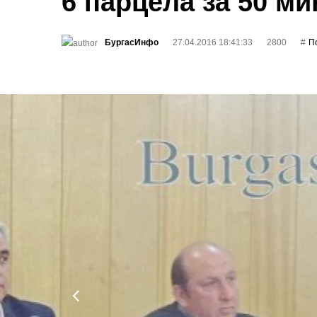
6 парцела за 50 ми
БургасИнфо
27.04.2016 18:41:33
2800
П