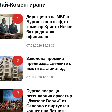
Най-Коментирани
Дирекцията на МВР в
1
Бургас с нов шеф, ст.
комисар Христо Илчев
бе представен
официално
07.08.2026 15:28:36
Законова промяна
2
предвижда сделките с
имоти да станат ад
07.08.2026 10:13:03
Бургас посреща
3
легендарния оркестър
„Джузепе Верди“ от
Салерно с виртуозен
концерт на Летния