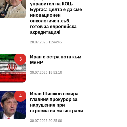
управител на КОЦ-
Бургас: Целта е да сме
иновационен
онкологичен хъб,
готов за европейска
акредитация!
28.07.2026 11:44:45
Иран с остра нота към
3
МвНР
30.07.2026 19:52:10
Иван Шишков сезира
4
главния прокурор за
нарушения при
строежа на магистрали
30.07.2026 20:25:00