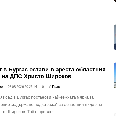
 в Бургас остави в ареста областния
 на ДПС Христо Широков
фо
08.08.2026 20:23:14
0
Право
т съд в Бургас постанови най-тежката мярка за
ение „задържане под стража" за областния лидер на
сто Широков. Той е привлеч…