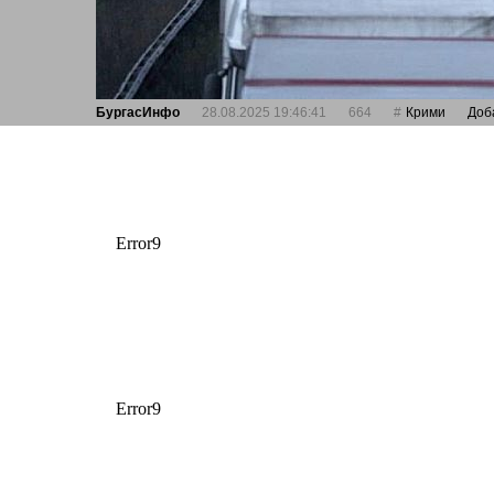
БургасИнфо
28.08.2025 19:46:41
664
Крими
Доб