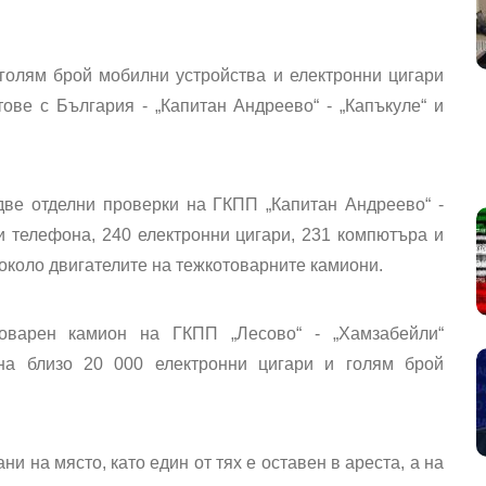
голям брой мобилни устройства и електронни цигари
ове с България - „
Капитан Андреево
“ - „
Капъкуле
“ и
две отделни проверки на ГКПП „
Капитан Андреево
“ -
и телефона, 240 електронни цигари, 231 компютъра и
 около двигателите на тежкотоварните камиони.
оварен камион на ГКПП „Лесово“ - „Хамзабейли“
 на
близо 20 000 електронни цигари
и голям брой
ани на място
, като един от тях е оставен в ареста, а на