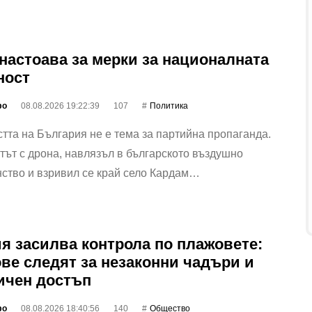
настоава за мерки за националната
ност
фо
08.08.2026 19:22:39
107
Политика
тта на България не е тема за партийна пропаганда.
ът с дрона, навлязъл в българското въздушно
ство и взривил се край село Кардам…
я засилва контрола по плажовете:
ве следят за незаконни чадъри и
ичен достъп
фо
08.08.2026 18:40:56
140
Общество