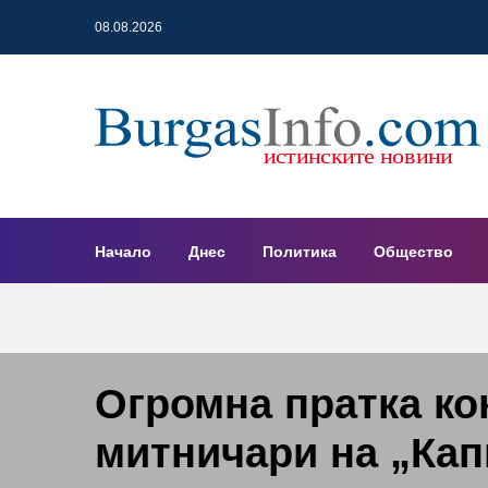
08.08.2026
Начало
Днес
Политика
Общество
Огромна пратка ко
митничари на „Кап