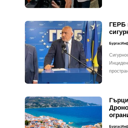
ГЕРБ 
сигур
БургасИн
Сигурнос
Инцидент
простран
Гърци
Дроно
огран
БургасИн