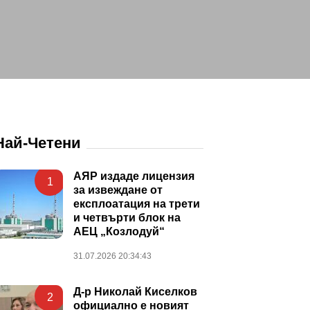
Най-Четени
АЯР издаде лицензия
1
за извеждане от
експлоатация на трети
и четвърти блок на
АЕЦ „Козлодуй“
31.07.2026 20:34:43
Д-р Николай Киселков
2
официално е новият