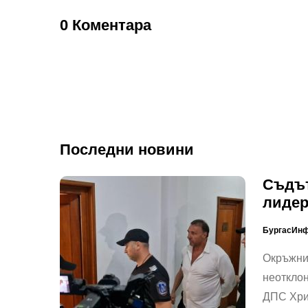
0 Коментара
Последни новини
Съдът
лидер
БургасИн
Окръжния
неотклон
ДПС Хри