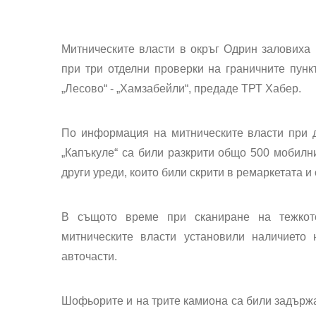
Митническите власти в окръг
Одрин
заловиха 
при три отделни проверки на граничните пункт
„
Лесово
“ - „
Хамзабейли
“, предаде ТРТ Хабер.
По информация на митническите власти при 
„
Капъкуле
“ са били разкрити общо 500 мобилн
други уреди, които били скрити в ремаркетата и
В същото време при сканиране на тежкот
митническите власти установили наличието
авточасти.
Шофьорите
и на трите камиона са били задърж