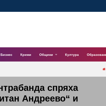
Бизнес
Крими
Общини
Култура
Образован
нтрабанда спряха
итан Андреево“ и