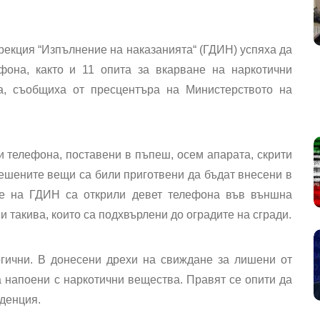
рекция “Изпълнение на наказанията“ (ГДИН) успяха да
фона, както и 11 опита за вкарване на наркотични
а, съобщиха от пресцентъра на Министерството на
 телефона, поставени в пъпеш, осем апарата, скрити
решените вещи са били приготвени да бъдат внесени в
те на ГДИН са открили девет телефона във външна
и такива, които са подхвърлени до оградите на сгради.
гични. В донесени дрехи на свиждане за лишени от
а напоени с наркотични вещества. Правят се опити да
нденция.