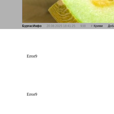
БургасИнфо
20.08.2025 18:41:25
938
Крими
Доб