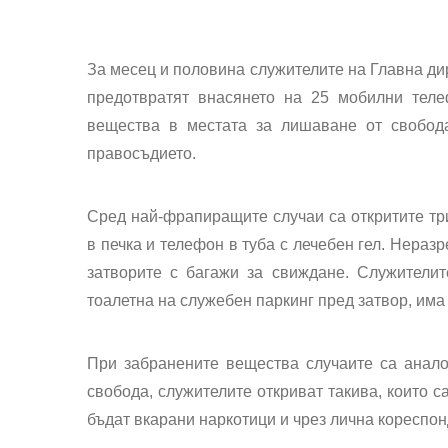
За месец и половина служителите на Главна ди
предотвратят внасянето на 25 мобилни теле
вещества в местата за лишаване от свобод
правосъдието.
Сред най-фрапиращите случаи са откритите три
в печка и телефон в туба с лечебен гел. Нераз
затворите с багажи за свиждане. Служители
тоалетна на служебен паркинг пред затвор, има 
При забранените вещества случаите са анало
свобода, служителите откриват такива, които с
бъдат вкарани наркотици и чрез лична кореспо