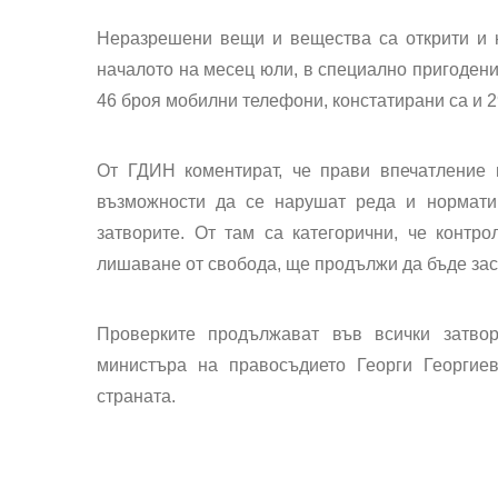
Неразрешени вещи и вещества са открити и н
началото на месец юли, в специално пригодени
46 броя мобилни телефони, констатирани са и 2
От ГДИН коментират, че прави впечатление в
възможности да се нарушат реда и нормати
затворите. От там са категорични, че контро
лишаване от свобода, ще продължи да бъде зас
Проверките продължават във всички затво
министъра на правосъдието Георги Георгие
страната.