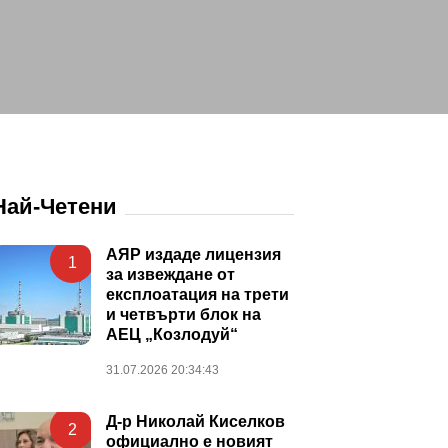
Най-Четени
АЯР издаде лицензия
1
за извеждане от
експлоатация на трети
и четвърти блок на
АЕЦ „Козлодуй“
31.07.2026 20:34:43
Д-р Николай Киселков
2
официално е новият