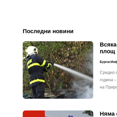
Последни новини
Всяка
площ 
БургасИн
Средно о
година –
на Прир
Няма 