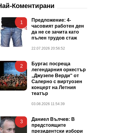
Най-Коментирани
Предложение: 4-
1
часовият работен ден
да не се зачита като
пълен трудов стаж
22.07.2026 20:56:52
Бургас посреща
2
легендарния оркестър
„Джузепе Верди“ от
Салерно с виртуозен
концерт на Летния
театър
03.08.2026 11:54:39
Даниел Вълчев: В
3
предстоящите
президентски избори