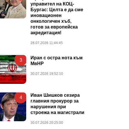
управител на КОЦ-
Бургас: Целта е да сме
иновационен
онкологичен хъб,
готов за европейска
акредитация!
28.07.2026 11:44:45
Иран с остра нота към
3
МвНР
30.07.2026 19:52:10
Иван Шишков сезира
4
главния прокурор за
нарушения при
строежа на магистрали
30.07.2026 20:25:00