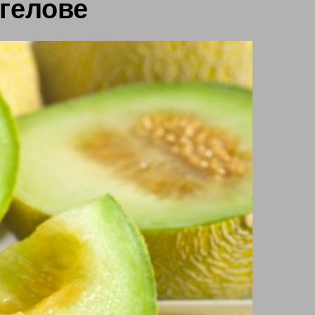
гелове