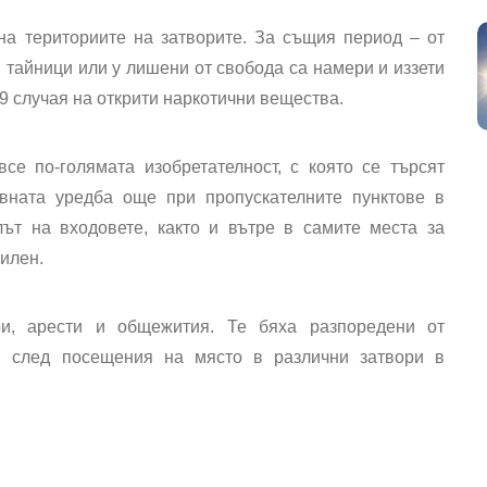
а териториите на затворите. За същия период – от
 тайници или у лишени от свобода са намери и иззети
9 случая на открити наркотични вещества.
се по-голямата изобретателност, с която се търсят
вната уредба още при пропускателните пунктове в
лът на входовете, както и вътре в самите места за
илен.
ри, арести и общежития. Те бяха разпоредени от
в след посещения на място в различни затвори в