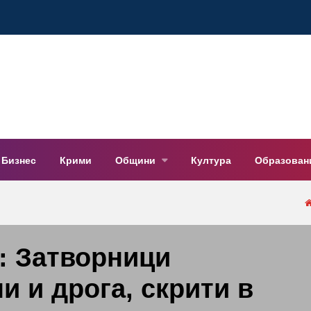
Бизнес
Крими
Общини
Култура
Образован
: Затворници
и и дрога, скрити в