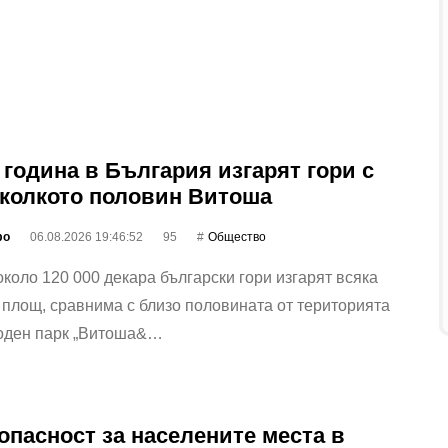
 година в България изгарят гори с
колкото половин Витоша
фо
06.08.2026 19:46:52
95
Общество
коло 120 000 декара български гори изгарят всяка
 площ, сравнима с близо половината от територията
оден парк „Витоша&…
опасност за населените места в