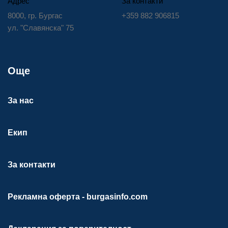
Адрес
За контакти
8000, гр. Бургас
+359 882 906815
ул. "Славянска" 75
Още
За нас
Екип
За контакти
Рекламна оферта - burgasinfo.com