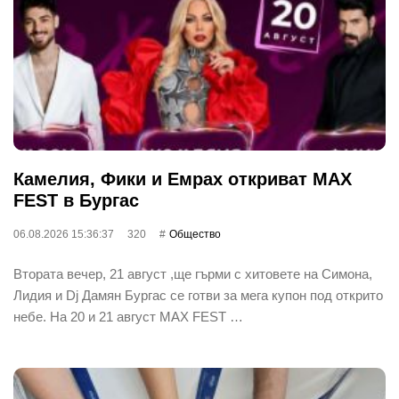
Камелия, Фики и Емрах откриват MAX
FEST в Бургас
06.08.2026 15:36:37
320
Общество
Втората вечер, 21 август ,ще гърми с хитовете на Симона,
Лидия и Dj Дамян Бургас се готви за мега купон под открито
небе. На 20 и 21 август MAX FEST …