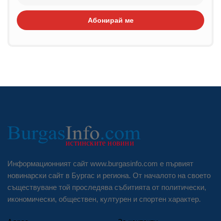
Абонирай ме
Информационният сайт www.burgasinfo.com е първият
новинарски сайт в Бургас и региона. От началото на своето
съществуване той проследява събитията от политически,
икономически, обществен, културен и спортен характер.