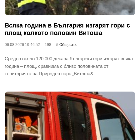
Всяка година в България изгарят гори с
площ колкото половин Витоша
06.08.2026 19:46:52
198
Общество
Средно около 120 000 декара български гори изгарят всяка
година – площ, сравнима с близо половината от
територията на Природен парк „Витоша&…