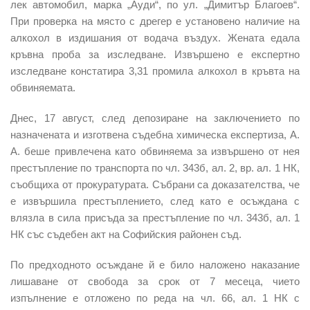
лек автомобил, марка „Ауди“, по ул. „Димитър Благоев“.
При проверка на място с дрегер е установено наличие на
алкохол в издишания от водача въздух. Жената едала
кръвна проба за изследване. Извършено е експертно
изследване констатира 3,31 промила алкохол в кръвта на
обвиняемата.
Днес, 17 август, след депозиране на заключението по
назначената и изготвена съдебна химическа експертиза, А.
А. беше привлечена като обвиняема за извършено от нея
престъпление по транспорта по чл. 343б, ал. 2, вр. ал. 1 НК,
съобщиха от прокуратурата. Събрани са доказателства, че
е извършила престъплението, след като е осъждана с
влязла в сила присъда за престъпление по чл. 343б, ал. 1
НК със съдебен акт на Софийския районен съд.
По предходното осъждане й е било наложено наказание
лишаване от свобода за срок от 7 месеца, чието
изпълнение е отложено по реда на чл. 66, ал. 1 НК с