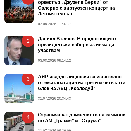
оркестър „Джузепе Верди“ от
Салерно с виртуозен концерт на
Летния театър
03.08.2026 11:54:39
Даниел Вълчев: В предстоящите
2
президентски избори аз няма да
участвам
03.08.2026 09:14:12
АЯР издаде лицензия за извеждане
3
от експлоатация на трети и четвърти
блок на АЕЦ „Козлодуй“
31.07.2026 20:34:43
Ограничават движението на камиони
4
по АМ „Тракия“ и „Струма“
31.07.2026 09:26:09