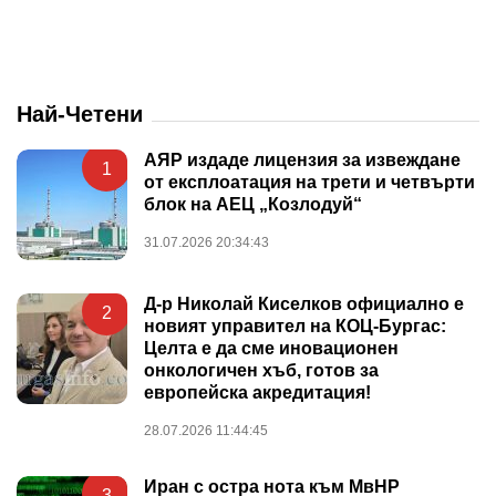
Най-Четени
АЯР издаде лицензия за извеждане
1
от експлоатация на трети и четвърти
блок на АЕЦ „Козлодуй“
31.07.2026 20:34:43
Д-р Николай Киселков официално е
2
новият управител на КОЦ-Бургас:
Целта е да сме иновационен
онкологичен хъб, готов за
европейска акредитация!
28.07.2026 11:44:45
Иран с остра нота към МвНР
3