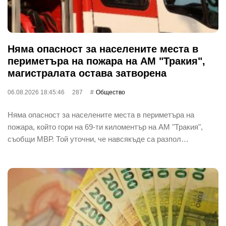
Няма опасност за населените места в
периметъра на пожара на АМ "Тракия",
магистралата остава затворена
06.08.2026 18:45:46
287
Общество
Няма опасност за населените места в периметъра на
пожара, който гори на 69-ти киломентър на АМ "Тракия",
съобщи МВР. Той уточни, че навсякъде са разпол…