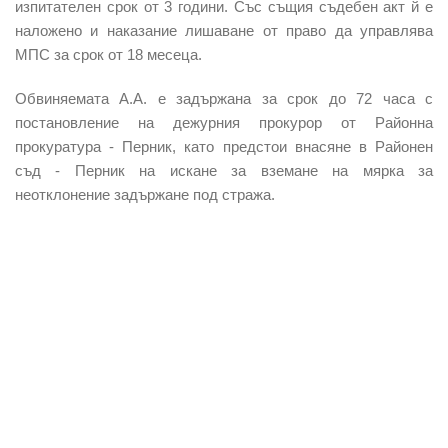
изпитателен срок от 3 години. Със същия съдебен акт й е
наложено и наказание лишаване от право да управлява
МПС за срок от 18 месеца.
Обвиняемата А.А. е задържана за срок до 72 часа с
постановление на дежурния прокурор от Районна
прокуратура - Перник, като предстои внасяне в Районен
съд - Перник на искане за вземане на мярка за
неотклонение задържане под стража.