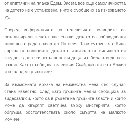
от египтянин на плажа Едем. Засега все още самоличността
на детето не е установена, нито е съобщено за изчезването
му.
Според информацията на телевизията полицаите са
локализирали жената още снощи, докато са наблюдавали
жилищна сграда в квартал Патисия. Тази сутрин тя е била
спряна от полицията, докато е излизала от жилището си
заедно с двете си непълнолетни деца, и е била отведена за
разпит. Както съобщава телевизия Скай, жената е от Алжир
и не владее гръцки език.
За възможната връзка на неизвестна жена със случая
стана известно, след като гръцките медии съобщиха за
видеозаписи, които са в ръцете на гръцките власти и които
може да хвърлят светлина върху мистерията, която
обгръща обстоятелствата около смъртта на малкото
момиче.