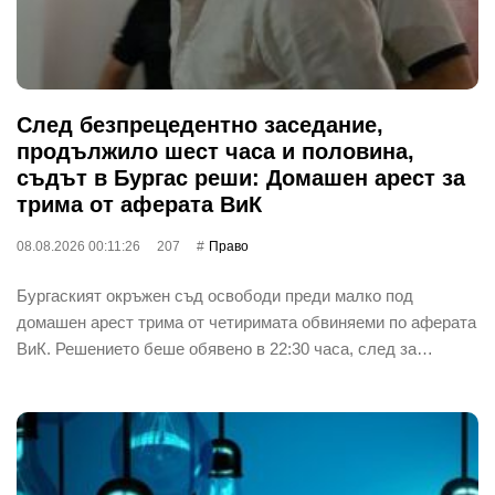
След безпрецедентно заседание,
продължило шест часа и половина,
съдът в Бургас реши: Домашен арест за
трима от аферата ВиК
08.08.2026 00:11:26
207
Право
Бургаският окръжен съд освободи преди малко под
домашен арест трима от четиримата обвиняеми по аферата
ВиК. Решението беше обявено в 22:30 часа, след за…