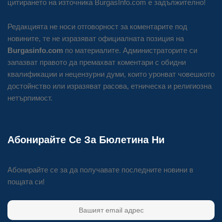
цитирането на източника BurgasInfo.com е задължително!
Редакцията не носи отговорност за коментарите под
новините, те не изразяват официалната позиция на
Burgasinfo.com
по материалите. Администраторите си
запазват правото да премахват коментари с обидни
квалификации и нецензурни думи, които уронват човешкото
достойнство или изразяват расова, етническа и религиозна
нетърпимост.
Абонирайте Се За Бюлетина Ни
Абонирайте се за да получавате последните новини в
пощата си!