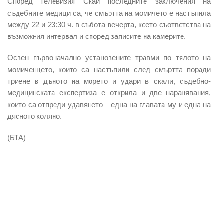
Според телевизия Скай последните заключения на
съдебните медици са, че смъртта на момичето е настъпила
между 22 и 23:30 ч. в събота вечерта, което съответства на
възможния интервал и според записите на камерите.
Освен първоначално установените травми по тялото на
момиченцето, които са настъпили след смъртта поради
триене в дъното на морето и удари в скали, съдебно-
медицинската експертиза е открила и две наранявания,
които са отпреди удавянето – една на главата му и една на
дясното коляно.
(БТА)