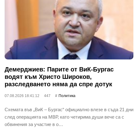
Демерджиев: Парите от ВиК-Бургас
водят към Христо Широков,
разследването няма да спре дотук
07.08.2026 18:41:12
447
Политика
Схемата във „ВиК – Бургас“ официално влезе в съда 21 дни
след операцията на МВР, като четирима души вече са с
обвинения за участие в о…