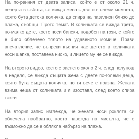
На по-ранния от двата записа, който е от около 21 ч.
вечерта в събота, се вижда жена с две по-големи момчета,
която бута детска количка, да спира на павилион близо до
плажа, съобщи "Прото тема". В количката се вижда трето,
по-малко дете, което носи бански, подобен на този, с който
е било облечено тялото на удавеното момиче. Прави
впечатление, че въпреки късния час детето в количката
носи шапка, поставена ниско, и лицето му не се вижда.
На второто видео, което е заснето около 2 ч. след полунощ
в неделя, се вижда същата жена с двете по-големи деца,
която бута същата количка, но тя вече е празна. Жената
взима неща от количката и я изоставя, след което спира
такси.
На втория запис изглежда, че жената носи роклята си
облечена наобратно, което навежда на мисълта, че е
възможно да се е облякла набързо на плажа.