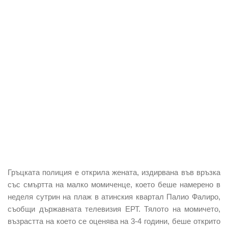
Гръцката полиция е открила жената, издирвана във връзка
със смъртта на малко момиченце, което беше намерено в
неделя сутрин на плаж в атинския квартал Палио Фалиро,
съобщи държавната телевизия ЕРТ. Тялото на момичето,
възрастта на което се оценява на 3-4 години, беше открито