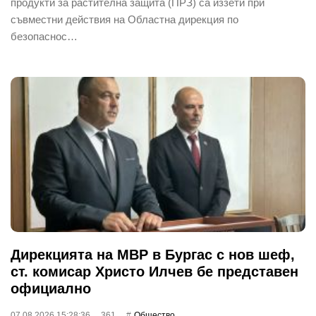
продукти за растителна защита (ПРЗ) са иззети при
съвместни действия на Областна дирекция по
безопаснос…
Дирекцията на МВР в Бургас с нов шеф,
ст. комисар Христо Илчев бе представен
официално
07.08.2026 15:28:36
361
Общество