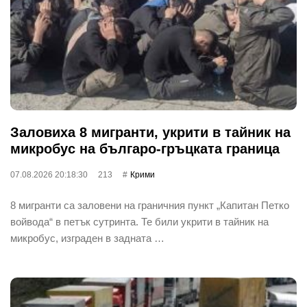
Заловиха 8 мигранти, укрити в тайник на
микробус на българо-гръцката граница
07.08.2026 20:18:30
213
Крими
8 мигранти са заловени на граничния пункт „Капитан Петко
войвода“ в петък сутринта. Те били укрити в тайник на
микробус, изграден в задната …