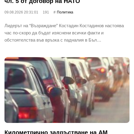
чл. 5 от договор на НАТО
09.08.2026 20:31:01
191
Политика
Лидерът на “Възраждане” Костадин Костадинов настоява
час по-скоро да бъдат изяснени всички факти и
обстоятелства във връзка с падналия в Бъл…
Километрично задръстване на АМ