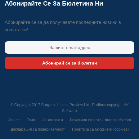
Абонирайте Се За Бюлетина Ни
Абонирайте се за да получавате последните новини в
пощата си!
Абонирай се за бюлетин
© Copyright 2017 Burgasinfo.com, Preview Ltd., Portions copyright
NK
Software
За нас
Екип
За контакти
Рекламна оферта - burgasinfo.com
Декларация за поверителност
Политика за бисквитки (cookies)