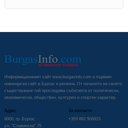
Информационният сайт www.burgasinfo.com е първият
новинарски сайт в Бургас и региона. От началото на своето
съществуване той проследява събитията от политически,
икономически, обществен, културен и спортен характер.
Адрес
За контакти
8000, гр. Бургас
+359 882 906815
ул. "Славянска" 75