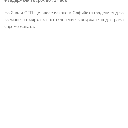
е задържана за срок до 72 часа.
На 3 юли СГП ще внесе искане в Софийски градски съд за
вземане на мярка за неотклонение задържане под стража
спрямо жената.