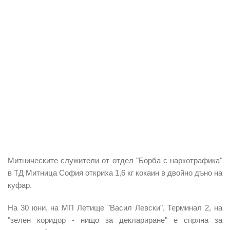
Митническите служители от отдел "Борба с наркотрафика"
в ТД Митница София откриха 1,6 кг кокаин в двойно дъно на
куфар.
На 30 юни, на МП Летище "Васил Левски", Терминал 2, на
"зелен коридор - нищо за деклариране" е спряна за