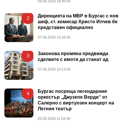
08.08.2026 18:40:56
Дирекцията на МВР в Бургас с нов
2
шеф, ст. комисар Христо Илчев бе
представен официално
07.08.2026 15:28:36
Законова промяна предвижда
3
сделките с имоти да станат ад
07.08.2026 10:13:03
Бургас посреща легендарния
4
оркестър „Джузепе Верди“ от
Салерно с виртуозен концерт на
Летния театър
03.08.2026 11:54:39