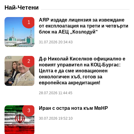
Най-Четени
АЯР издаде лицензия за извеждане
1
от експлоатация на трети и четвърти
блок на АЕЦ „Козлодуй“
31.07.2026 20:34:43
Д-р Николай Киселков официално е
2
новият управител на КОЦ-Бургас:
Целта е да сме иновационен
онкологичен хъб, готов за
европейска акредитация!
28.07.2026 11:44:45
Иран с остра нота към МвНР
3
30.07.2026 19:52:10