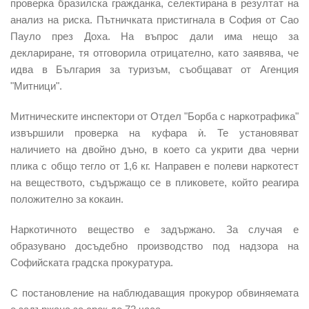
проверка бразилска гражданка, селектирана в резултат на
анализ на риска. Пътничката пристигнала в София от Сао
Пауло през Доха. На въпрос дали има нещо за
деклариране, тя отговорила отрицателно, като заявява, че
идва в България за туризъм, съобщават от Агенция
"Митници".
Митническите инспектори от Отдел "Борба с наркотрафика"
извършили проверка на куфара ѝ. Те установяват
наличието на двойно дъно, в което са укрити два черни
плика с общо тегло от 1,6 кг. Направен е полеви наркотест
на веществото, съдържащо се в пликовете, който реагира
положително за кокаин.
Наркотичното вещество е задържано. За случая е
образувано досъдебно производство под надзора на
Софийската градска прокуратура.
С постановление на наблюдаващия прокурор обвиняемата