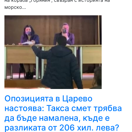
на кораба „Горянин“, свъзран с историята на
морско…
Опозицията в Царево
настоява: Такса смет трябва
да бъде намалена, къде е
разликата от 206 хил. лева?