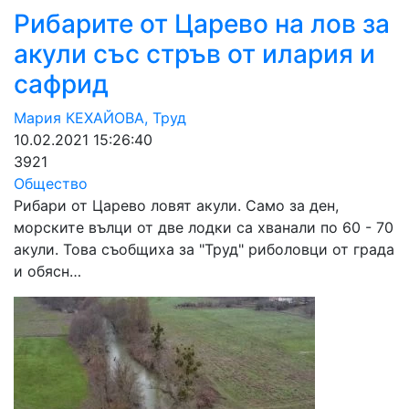
Рибарите от Царево на лов за
акули със стръв от илария и
сафрид
Мария КЕХАЙОВА, Труд
10.02.2021 15:26:40
3921
Общество
Рибари от Царево ловят акули. Само за ден,
морските вълци от две лодки са хванали по 60 - 70
акули. Това съобщиха за "Труд" риболовци от града
и обясн…