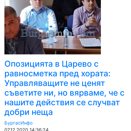
Опозицията в Царево с
равносметка пред хората:
Управляващите не ценят
съветите ни, но вярваме, че с
нашите действия се случват
добри неща
БургасИнфо
07.12.2020 14:36:24