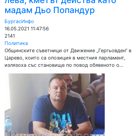
лева, кметът действа като
мадам Дьо Попандур
БургасИнфо
16.05.2021 11:47:56
2141
Политика
Общинските съветници от Движение „Гергьовден“ в
Царево, които са опозиция в местния парламент,
излязоха със становище по повод обявеното о…