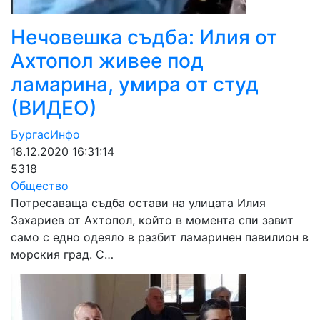
Нечовешка съдба: Илия от
Ахтопол живее под
ламарина, умира от студ
(ВИДЕО)
БургасИнфо
18.12.2020 16:31:14
5318
Общество
Потресаваща съдба остави на улицата Илия
Захариев от Ахтопол, който в момента спи завит
само с едно одеяло в разбит ламаринен павилион в
морския град. С…