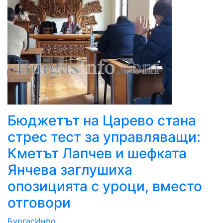
Бюджетът на Царево стана
стрес тест за управляващи:
Кметът Лапчев и шефката
Янчева заглушиха
опозицията с уроци, вместо
отговори
БургасИнфо