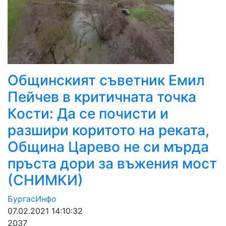
Общинският съветник Емил
Пейчев в критичната точка
Кости: Да се почисти и
разшири коритото на реката,
Община Царево не си мърда
пръста дори за въжения мост
(СНИМКИ)
БургасИнфо
07.02.2021 14:10:32
2037