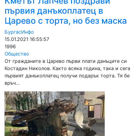
Кметът Лапчев поздрави
първия данъкоплатец в
Царево с торта, но без маска
БургасИнфо
15.01.2021 16:55:57
1996
Общество
От гражданите в Царево първи плати данъците си
Костадин Николов. Както всяка година, така и сега
първият данъкоплатец получи подарък торта. Тя бе
връч…