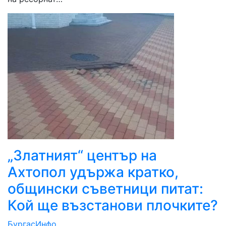
„Златният“ център на
Ахтопол удържа кратко,
общински съветници питат:
Кой ще възстанови плочките?
БургасИнфо