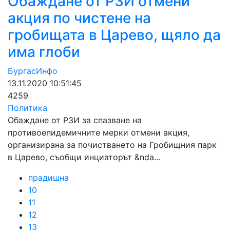
Обаждане от РЗИ отмени
акция по чистене на
гробищата в Царево, щяло да
има глоби
БургасИнфо
13.11.2020 10:51:45
4259
Политика
Обаждане от РЗИ за спазване на
противоепидемичните мерки отмени акция,
организирана за почистването на Гробищния парк
в Царево, съобщи инциаторът &nda…
прадишна
10
11
12
13