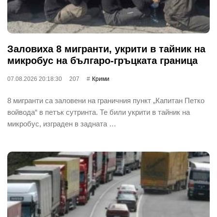
Заловиха 8 мигранти, укрити в тайник на
микробус на българо-гръцката граница
07.08.2026 20:18:30
207
Крими
8 мигранти са заловени на граничния пункт „Капитан Петко
войвода“ в петък сутринта. Те били укрити в тайник на
микробус, изграден в задната …