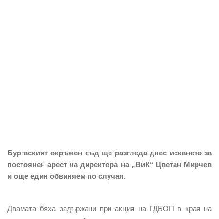
Бургаският окръжен съд ще разгледа днес искането за
постоянен арест на директора на „ВиК“ Цветан Мирчев
и още един обвиняем по случая.
Двамата бяха задържани при акция на ГДБОП в края на