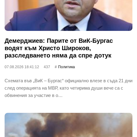
Демерджиев: Парите от ВиК-Бургас
водят към Христо Широков,
разследването няма да спре дотук
07.08.2026 18:41:12
437
Политика
Схемата във „ВиК – Бургас“ официално влезе в съда 21 дни
след операцията на МВР, като четирима души вече са с
обвинения за участие в о…