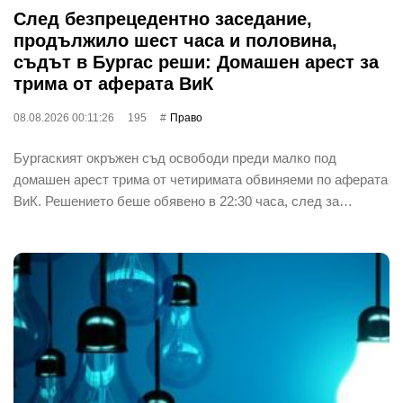
След безпрецедентно заседание,
продължило шест часа и половина,
съдът в Бургас реши: Домашен арест за
трима от аферата ВиК
08.08.2026 00:11:26
195
Право
Бургаският окръжен съд освободи преди малко под
домашен арест трима от четиримата обвиняеми по аферата
ВиК. Решението беше обявено в 22:30 часа, след за…