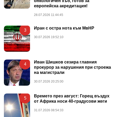
онкологичен хъб, готов за
европейска акредитация!
28.07.2026 11:44:45
Иран с остра нота към МвНР
3
30.07.2026 19:52:10
Иван Шишков сезира главния
4
прокурор за нарушения при строежа
на магистрали
30.07.2026 20:25:00
Времето през август: Горещ въздух
5
от Африка носи 40-градусови жеги
31.07.2026 08:54:33