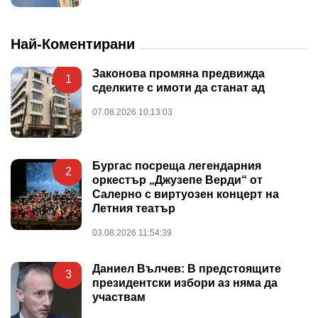
Най-Коментирани
Законова промяна предвижда
1
сделките с имоти да станат ад
07.08.2026 10:13:03
Бургас посреща легендарния
2
оркестър „Джузепе Верди“ от
Салерно с виртуозен концерт на
Летния театър
03.08.2026 11:54:39
Даниел Вълчев: В предстоящите
3
президентски избори аз няма да
участвам