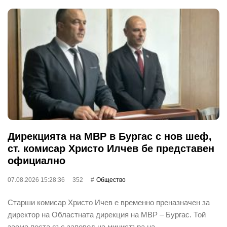
Дирекцията на МВР в Бургас с нов шеф,
ст. комисар Христо Илчев бе представен
официално
07.08.2026 15:28:36
352
Общество
Старши комисар Христо Ичев е временно преназначен за
директор на Областната дирекция на МВР – Бургас. Той
заема поста със заповед на министъра на …