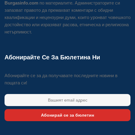
Burgasinfo.com
по материалите. Администраторите си
запазват правото да премахват коментари с обидни
квалификации и нецензурни думи, които уронват човешкото
достойнство или изразяват расова, етническа и религиозна
нетърпимост.
Абонирайте Се За Бюлетина Ни
Абонирайте се за да получавате последните новини в
пощата си!
Абонирай се за бюлетин