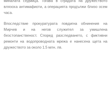
миналата седмица. Тогава в сградата на дружеството
влязоха антимафиоти, а операцията продължи близо осем
часа.
Впоследствие прокуратурата повдигна обнинения на
Мирчев и на негов служител за умишлена
безстопанственост. Според разследването, с фиктивни
ремонти на водопроводната мрежа е нанесена щета на
дружеството за около 1.5 млн. лв.