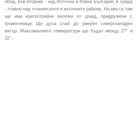
обяд, във вторник - над Източна и Южна България, в сряда
- главно над планинските и източните райони. На места там
ще има краткотрайни валежи от дъжд, придружени с
гръмотевици. Ще духа слаб до умерен северозападен
вятър. Максималните температури ще бъдат между 27° и
32°.