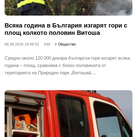
Всяка година в България изгарят гори с
площ колкото половин Витоша
06.08.2026 19:46:52
248
Общество
Средно около 120 000 декара български гори изгарят всяка
година – площ, сравнима с близо половината от
територията на Природен парк „Витоша&…