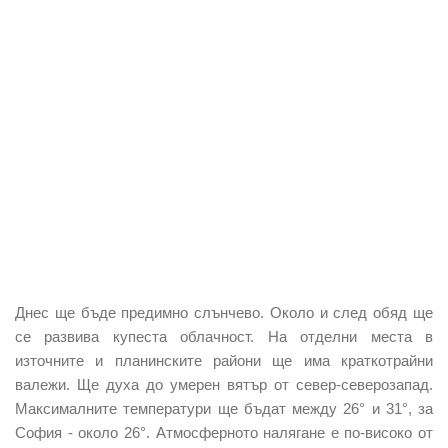
Днес ще бъде предимно слънчево. Около и след обяд ще
се развива купеста облачност. На отделни места в
източните и планинските райони ще има краткотрайни
валежи. Ще духа до умерен вятър от север-северозапад.
Максималните температури ще бъдат между
26° и 31°
, за
София - около 26°. Атмосферното налягане е по-високо от