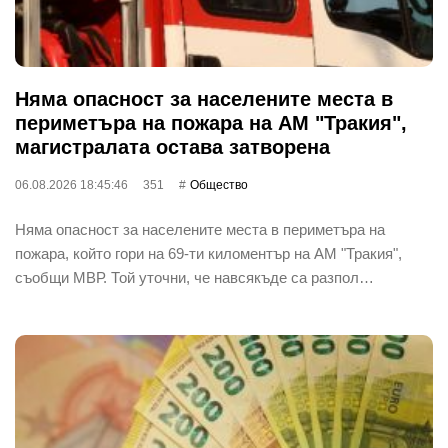
Няма опасност за населените места в
периметъра на пожара на АМ "Тракия",
магистралата остава затворена
06.08.2026 18:45:46
351
Общество
Няма опасност за населените места в периметъра на
пожара, който гори на 69-ти киломентър на АМ "Тракия",
съобщи МВР. Той уточни, че навсякъде са разпол…