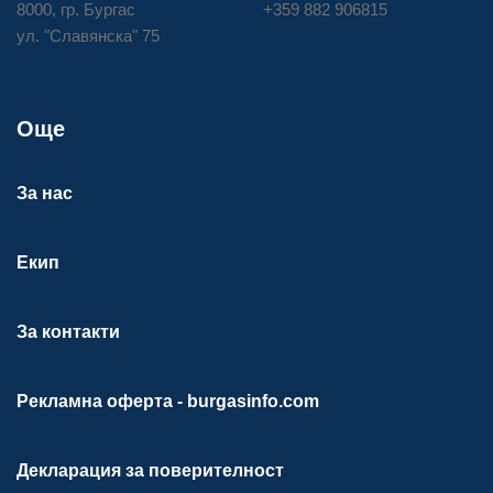
8000, гр. Бургас
+359 882 906815
ул. "Славянска" 75
Още
За нас
Екип
За контакти
Рекламна оферта - burgasinfo.com
Декларация за поверителност