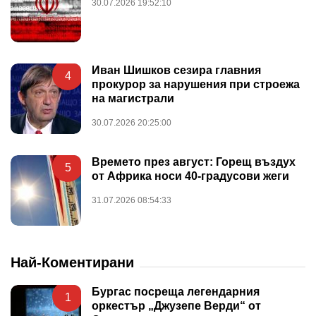
30.07.2026 19:52:10
Иван Шишков сезира главния
4
прокурор за нарушения при строежа
на магистрали
30.07.2026 20:25:00
Времето през август: Горещ въздух
5
от Африка носи 40-градусови жеги
31.07.2026 08:54:33
Най-Коментирани
Бургас посреща легендарния
1
оркестър „Джузепе Верди“ от