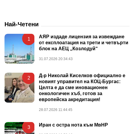
Най-Четени
АЯР издаде лицензия за извеждане
1
от експлоатация на трети и четвърти
блок на АЕЦ „Козлодуй“
31.07.2026 20:34:43
Д-р Николай Киселков официално е
2
новият управител на КОЦ-Бургас:
Целта е да сме иновационен
онкологичен хъб, готов за
европейска акредитация!
28.07.2026 11:44:45
Иран с остра нота към МвНР
3