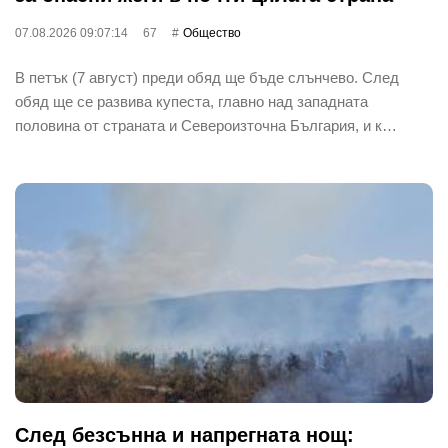
07.08.2026 09:07:14
67
Общество
В петък (7 август) преди обяд ще бъде слънчево. След
обяд ще се развива купеста, главно над западната
половина от страната и Североизточна България, и к…
След безсънна и напрегната нощ: