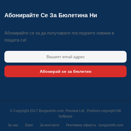
Абонирайте Се За Бюлетина Ни
Абонирайте се за да получавате последните новини в
пощата си!
Абонирай се за бюлетин
© Copyright 2017 Burgasinfo.com, Preview Ltd., Portions copyright
NK
Software
За нас
Екип
За контакти
Рекламна оферта - burgasinfo.com