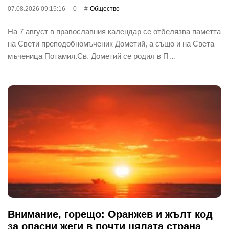
07.08.2026 09:15:16
0
Общество
На 7 август в православния календар се отбелязва паметта
на Свети преподобномъченик Дометий, а също и на Света
мъченица Потамия.Св. Дометий се родил в П…
Внимание, горещо: Оранжев и жълт код
за опасни жеги в почти цялата страна