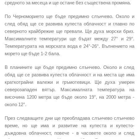
средното за месеца и ще остане без съществена промяна.
По Черноморието ще бъде предимно слънчево. Около и
след обяд ще се развива купеста облачност и главно по
северното крайбрежие ще превали. Ще духа морски бриз.
Максималните температури ще бъдат между 27° и 29°.
Температурата на морската вода е 24°-26°. Вълнението на
морето ще бъде 1-2 бала.
В планините ще бъде предимно слънчево
. Около и след
обяд ще се развива купеста облачност и на места ще има
краткотрайни валежи и гръмотевици. Ще духа умерен
северозападен вятър. Максималната температура на
височина 1200 метра ще бъде около 19°, на 2000 метра -
около 12°.
През следващите дни ще преобладава слънчево слънчево
време, но ще има и развитие на купеста и купесто-
дъждовна облачност, повече - в часовете около и след