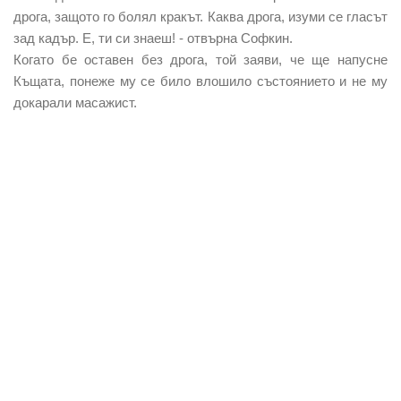
дрога, защото го болял кракът. Каква дрога, изуми се гласът
зад кадър. Е, ти си знаеш! - отвърна Софкин.
Когато бе оставен без дрога, той заяви, че ще напусне
Къщата, понеже му се било влошило състоянието и не му
докарали масажист.