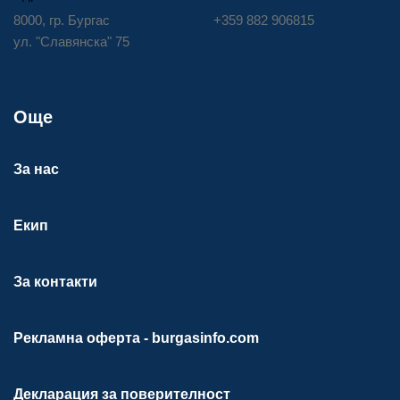
8000, гр. Бургас
+359 882 906815
ул. "Славянска" 75
Още
За нас
Екип
За контакти
Рекламна оферта - burgasinfo.com
Декларация за поверителност