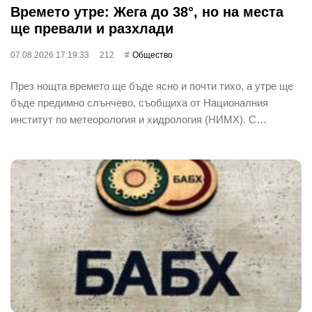
Времето утре: Жега до 38°, но на места
ще превали и разхлади
07.08.2026 17:19:33
212
Общество
През нощта времето ще бъде ясно и почти тихо, а утре ще
бъде предимно слънчево, съобщиха от Националния
институт по метеорология и хидрология (НИМХ). С…