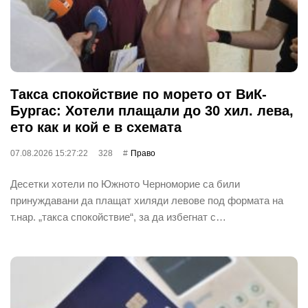
Такса спокойствие по морето от ВиК-
Бургас: Хотели плащали до 30 хил. лева,
ето как и кой е в схемата
07.08.2026 15:27:22
328
Право
Десетки хотели по Южното Черноморие са били
принуждавани да плащат хиляди левове под формата на
т.нар. „такса спокойствие“, за да избегнат с…