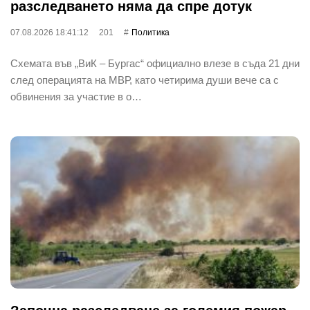
разследването няма да спре дотук
07.08.2026 18:41:12
201
Политика
Схемата във „ВиК – Бургас“ официално влезе в съда 21 дни
след операцията на МВР, като четирима души вече са с
обвинения за участие в о…