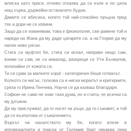
мляска като прасе, отново отказва да се къпе и по цяла
нощ хърка, държейки останалите будни.
Дамите се вбесиха, когато той най-спокойно пръцна пред
тях и дори не се извини.
Защо да се извинявам, това е физиология, сви рамене той и
нареди на Жана да му даде цигарите си, а на Глория да му
налее ново уиски.
Стига си муфтил бе, стига си искал, направи нещо сам,
вземи си сам, не си инвалид, разкрещя се Ути Бъчвалов,
излизайки от кожата си.
Ти си срам за малките хора! - категоричен беше готвачът.
Колкото си нисък, толкова са и ниски моралът и критериите,
сряза го Ирина Тенчева. Научи се да казваш благодаря.
Софкин не само не знае тази дума, но и счита, че всички са
му длъжни.
Да му прислужват, да го носят на ръце, да го съжавят, а той
да се възползва от съжалението.
Върхът на нахалството му бе, когато влезе в
изповедалнята и поиска от Големия брат някаква лека