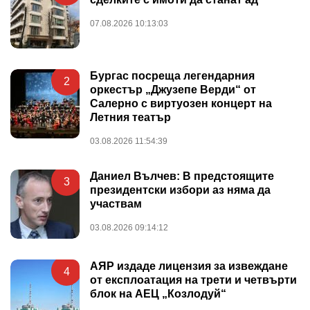
07.08.2026 10:13:03
Бургас посреща легендарния
2
оркестър „Джузепе Верди“ от
Салерно с виртуозен концерт на
Летния театър
03.08.2026 11:54:39
Даниел Вълчев: В предстоящите
3
президентски избори аз няма да
участвам
03.08.2026 09:14:12
АЯР издаде лицензия за извеждане
4
от експлоатация на трети и четвърти
блок на АЕЦ „Козлодуй“