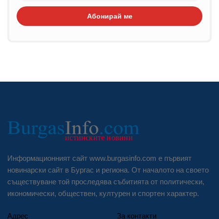
Абонирай ме
Информационният сайт www.burgasinfo.com е първият
новинарски сайт в Бургас и региона. От началото на своето
съществуване той проследява събитията от политически,
икономически, обществен, културен и спортен характер.
Адрес
За контакти