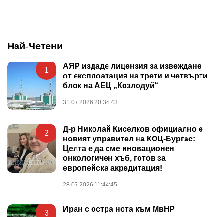
Най-Четени
АЯР издаде лицензия за извеждане
1
от експлоатация на трети и четвърти
блок на АЕЦ „Козлодуй“
31.07.2026 20:34:43
Д-р Николай Киселков официално е
2
новият управител на КОЦ-Бургас:
Целта е да сме иновационен
онкологичен хъб, готов за
европейска акредитация!
28.07.2026 11:44:45
Иран с остра нота към МвНР
3