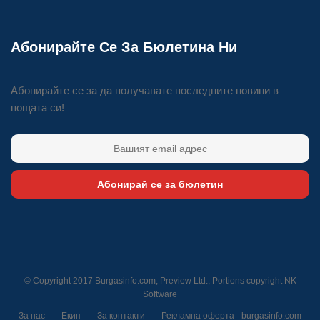
Абонирайте Се За Бюлетина Ни
Абонирайте се за да получавате последните новини в
пощата си!
Абонирай се за бюлетин
© Copyright 2017 Burgasinfo.com, Preview Ltd., Portions copyright
NK
Software
За нас
Екип
За контакти
Рекламна оферта - burgasinfo.com