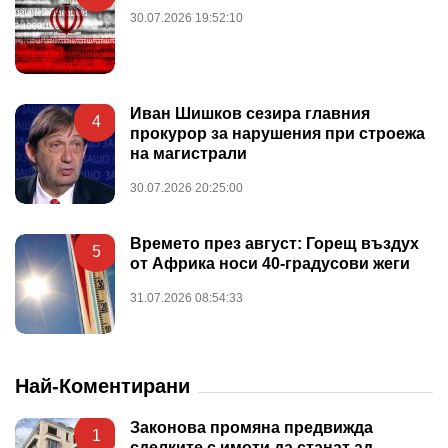
30.07.2026 19:52:10
Иван Шишков сезира главния
4
прокурор за нарушения при строежа
на магистрали
30.07.2026 20:25:00
Времето през август: Горещ въздух
5
от Африка носи 40-градусови жеги
31.07.2026 08:54:33
Най-Коментирани
Законова промяна предвижда
1
сделките с имоти да станат ад