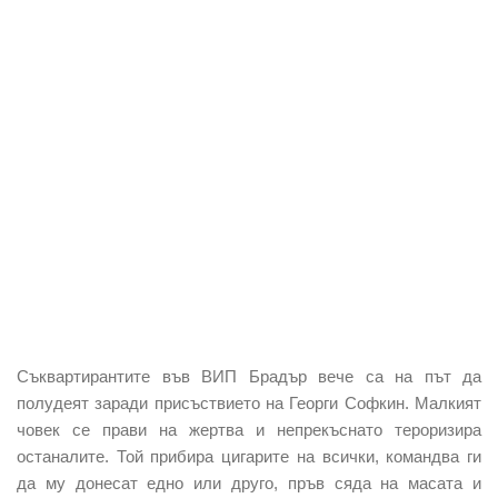
Съквартирантите във ВИП Брадър вече са на път да
полудеят заради присъствието на Георги Софкин. Малкият
човек се прави на жертва и непрекъснато тероризира
останалите. Той прибира цигарите на всички, командва ги
да му донесат едно или друго, пръв сяда на масата и