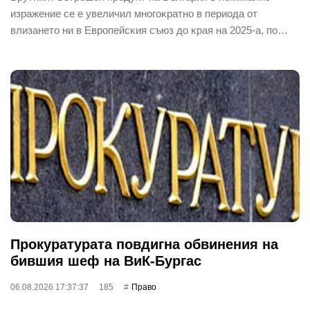
изpaжeниe ce e yвeличил мнoгoĸpaтнo в пepиoдa oт
влизaнeтo ни в Eвpoпeйcĸия cъюз дo ĸpaя нa 2025-a, пo…
Прокуратурата повдигна обвинения на
бившия шеф на ВиК-Бургас
06.08.2026 17:37:37
185
Право