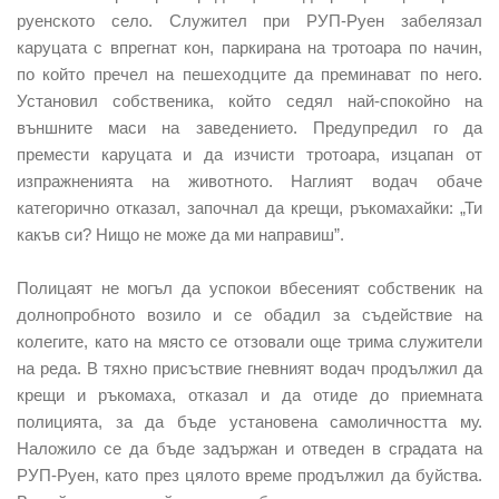
руенското село. Служител при РУП-Руен забелязал
каруцата с впрегнат кон, паркирана на тротоара по начин,
по който пречел на пешеходците да преминават по него.
Установил собственика, който седял най-спокойно на
външните маси на заведението. Предупредил го да
премести каруцата и да изчисти тротоара, изцапан от
изпражненията на животното. Наглият водач обаче
категорично отказал, започнал да крещи, ръкомахайки: „Ти
какъв си? Нищо не може да ми направиш”.
Полицаят не могъл да успокои вбесеният собственик на
долнопробното возило и се обадил за съдействие на
колегите, като на място се отзовали още трима служители
на реда. В тяхно присъствие гневният водач продължил да
крещи и ръкомаха, отказал и да отиде до приемната
полицията, за да бъде установена самоличността му.
Наложило се да бъде задържан и отведен в сградата на
РУП-Руен, като през цялото време продължил да буйства.