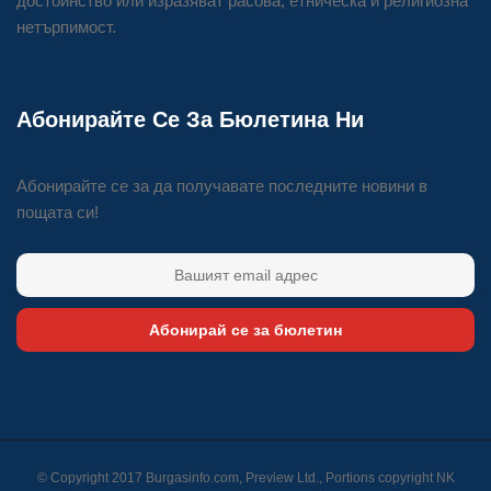
достойнство или изразяват расова, етническа и религиозна
нетърпимост.
Абонирайте Се За Бюлетина Ни
Абонирайте се за да получавате последните новини в
пощата си!
Абонирай се за бюлетин
© Copyright 2017 Burgasinfo.com, Preview Ltd., Portions copyright
NK