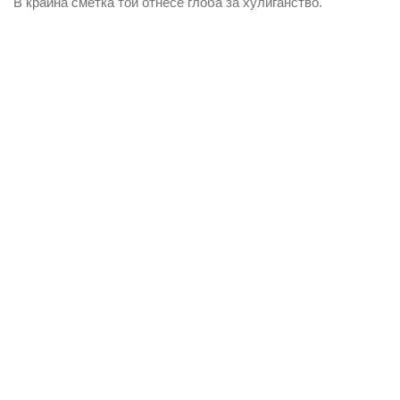
В крайна сметка той отнесе глоба за хулиганство.