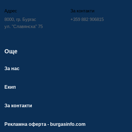
Адрес
За контакти
8000, гр. Бургас
+359 882 906815
ул. "Славянска" 75
Още
За нас
Екип
За контакти
Рекламна оферта - burgasinfo.com