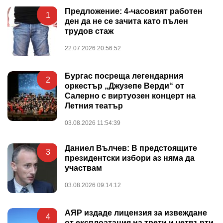
Предложение: 4-часовият работен
1
ден да не се зачита като пълен
трудов стаж
22.07.2026 20:56:52
Бургас посреща легендарния
2
оркестър „Джузепе Верди“ от
Салерно с виртуозен концерт на
Летния театър
03.08.2026 11:54:39
Даниел Вълчев: В предстоящите
3
президентски избори аз няма да
участвам
03.08.2026 09:14:12
АЯР издаде лицензия за извеждане
4
от експлоатация на трети и четвърти