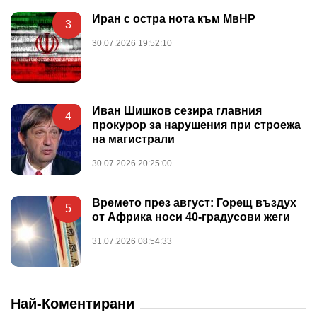
Иран с остра нота към МвНР
3
30.07.2026 19:52:10
Иван Шишков сезира главния
4
прокурор за нарушения при строежа
на магистрали
30.07.2026 20:25:00
Времето през август: Горещ въздух
5
от Африка носи 40-градусови жеги
31.07.2026 08:54:33
Най-Коментирани