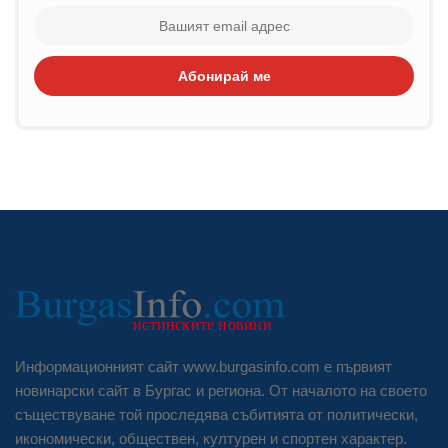
Абонирай ме
Информационният сайт www.burgasinfo.com е първият
новинарски сайт в Бургас и региона. От началото на своето
съществуване той проследява събитията от политически,
икономически, обществен, културен и спортен характер.