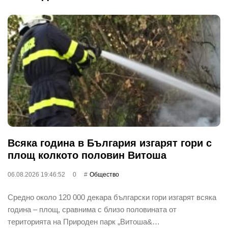
Всяка година в България изгарят гори с
площ колкото половин Витоша
06.08.2026 19:46:52
0
Общество
Средно около 120 000 декара български гори изгарят всяка
година – площ, сравнима с близо половината от
територията на Природен парк „Витоша&…