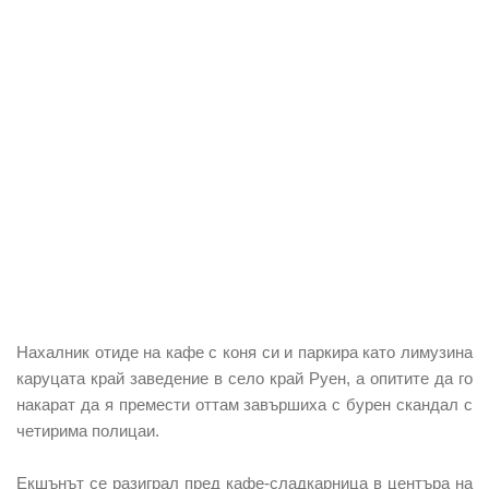
Нахалник отиде на кафе с коня си и паркира като лимузина
каруцата край заведение в село край Руен, а опитите да го
накарат да я премести оттам завършиха с бурен скандал с
четирима полицаи.
Екшънът се разиграл пред кафе-сладкарница в центъра на