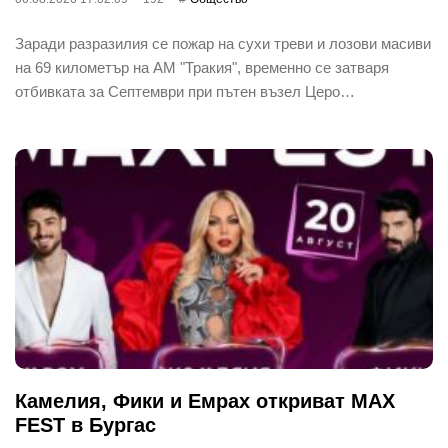
Заради разразилия се пожар на сухи треви и лозови масиви
на 69 километър на АМ "Тракия", временно се затваря
отбивката за Септември при пътен възел Церо…
Камелия, Фики и Емрах откриват MAX
FEST в Бургас