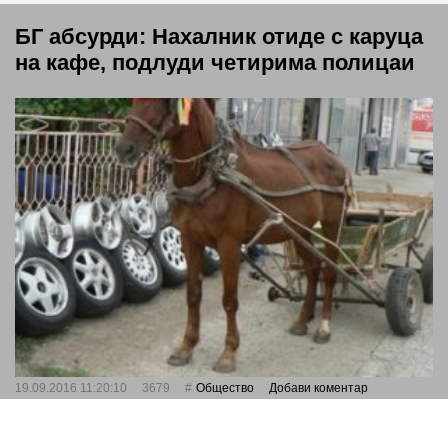
БГ абсурди: Нахалник отиде с каруца
на кафе, подлуди четирима полицаи
19.09.2016 11:20:10
3679
Общество
Добави коментар