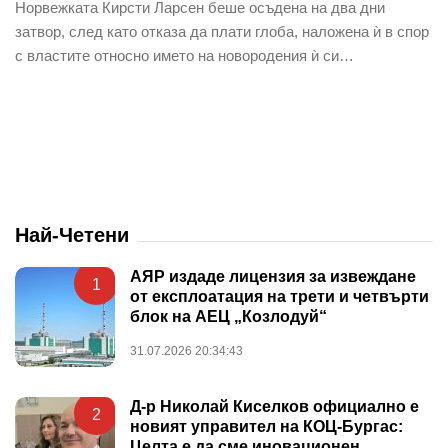
Норвежката Кирсти Ларсен беше осъдена на два дни
затвор, след като отказа да плати глоба, наложена ѝ в спор
с властите относно името на новородения ѝ си…
Най-Четени
АЯР издаде лицензия за извеждане
1
от експлоатация на трети и четвърти
блок на АЕЦ „Козлодуй“
31.07.2026 20:34:43
Д-р Николай Киселков официално е
2
новият управител на КОЦ-Бургас:
Целта е да сме иновационен