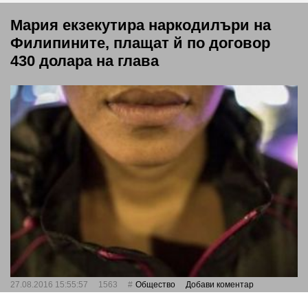
Мария екзекутира наркодилъри на
Филипините, плащат й по договор
430 долара на глава
27.08.2016 15:55:57
1563
Общество
Добави коментар