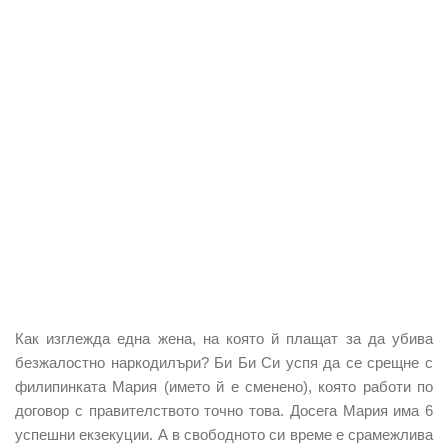
Как изглежда една жена, на която й плащат за да убива
безжалостно наркодилъри? Би Би Си успя да се срещне с
филипинката Мария (името й е сменено), която работи по
договор с правителството точно това. Досега Мария има 6
успешни екзекуции. А в свободното си време е срамежлива