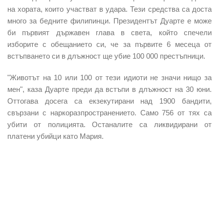
на хората, които участват в удара. Тези средства са доста
много за бедните филипинци. Президентът Дуарте е може
би първият държавен глава в света, който спечели
изборите с обещанието си, че за първите 6 месеца от
встъпването си в длъжност ще убие 100 000 престъпници.
"Животът на 10 или 100 от тези идиоти не значи нищо за
мен", каза Дуарте преди да встъпи в длъжност на 30 юни.
Оттогава досега са екзекутирани над 1900 бандити,
свързани с наркоразпространението. Само 756 от тях са
убити от полицията. Останалите са ликвидирани от
платени убийци като Мария.