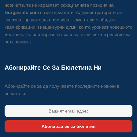
новините, те не изразяват официалната позиция на
Burgasinfo.com
по материалите. Администраторите си
запазват правото да премахват коментари с обидни
квалификации и нецензурни думи, които уронват човешкото
достойнство или изразяват расова, етническа и религиозна
нетърпимост.
Абонирайте Се За Бюлетина Ни
Абонирайте се за да получавате последните новини в
пощата си!
Абонирай се за бюлетин