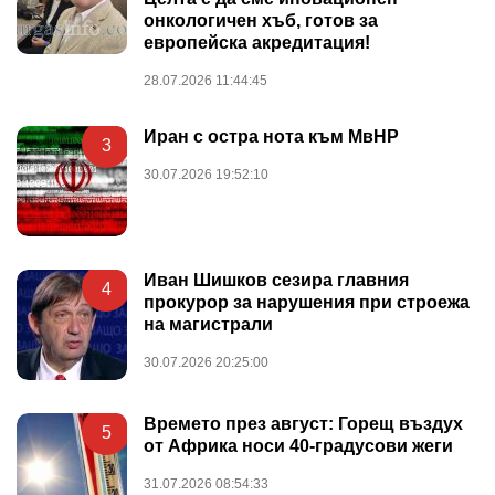
онкологичен хъб, готов за
европейска акредитация!
28.07.2026 11:44:45
Иран с остра нота към МвНР
3
30.07.2026 19:52:10
Иван Шишков сезира главния
4
прокурор за нарушения при строежа
на магистрали
30.07.2026 20:25:00
Времето през август: Горещ въздух
5
от Африка носи 40-градусови жеги
31.07.2026 08:54:33