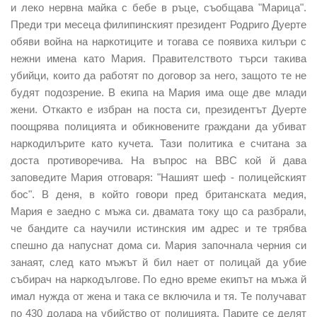
и леко нервна майка с бебе в ръце, съобщава "Марица".
Преди три месеца филипинският президент Родриго Дуерте
обяви война на наркотиците и тогава се появиха килъри с
нежни имена като Мария. Правителството търси такива
убийци, които да работят по договор за него, защото те не
будят подозрение. В екипа на Мария има още две млади
жени. Откакто е избран на поста си, президентът Дуерте
поощрява полицията и обикновените граждани да убиват
наркодилърите като кучета. Тази политика е считана за
доста противоречива. На въпрос на ВВС кой й дава
заповедите Мария отговаря: "Нашият шеф - полицейският
бос". В деня, в който говори пред британската медия,
Мария е заедно с мъжа си. двамата току що са разбрали,
че бандите са научили истинския им адрес и те трябва
спешно да напуснат дома си. Мария започнала черния си
занаят, след като мъжът й бил нает от полицай да убие
събирач на наркодългове. По едно време екипът на мъжа й
имал нужда от жена и така се включила и тя. Те получават
по 430 долара на убийство от полицията. Парите се делят