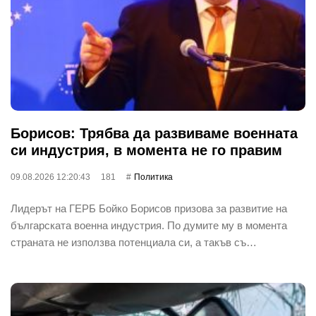
Борисов: Трябва да развиваме военната
си индустрия, в момента не го правим
09.08.2026 12:20:43
181
Политика
Лидерът на ГЕРБ Бойко Борисов призова за развитие на
българската военна индустрия. По думите му в момента
страната не използва потенциала си, а такъв съ…