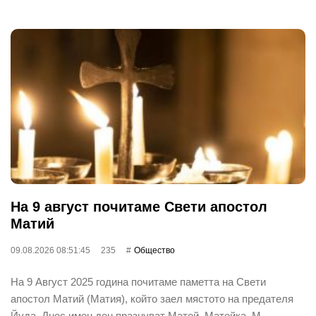
На 9 август почитаме Свети апостол
Матий
09.08.2026 08:51:45
235
Общество
На 9 Август 2025 година почитаме паметта на Свети
апостол Матий (Матия), който заел мястото на предателя
Йуда. Днес имен ден празнуват Матей, Матейка, М…