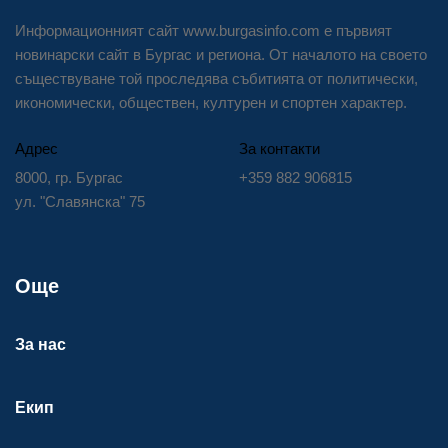
Информационният сайт www.burgasinfo.com е първият
новинарски сайт в Бургас и региона. От началото на своето
съществуване той проследява събитията от политически,
икономически, обществен, културен и спортен характер.
Адрес
За контакти
8000, гр. Бургас
+359 882 906815
ул. "Славянска" 75
Още
За нас
Екип