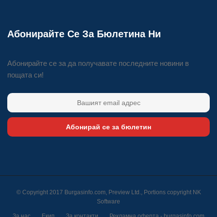
Абонирайте Се За Бюлетина Ни
Абонирайте се за да получавате последните новини в
пощата си!
Абонирай се за бюлетин
© Copyright 2017 Burgasinfo.com, Preview Ltd., Portions copyright
NK
Software
За нас
Екип
За контакти
Рекламна оферта - burgasinfo.com