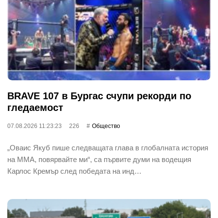
BRAVE 107 в Бургас счупи рекорди по
гледаемост
07.08.2026 11:23:23
226
Общество
„Оваис Якуб пише следващата глава в глобалната история
на ММА, повярвайте ми“, са първите думи на водещия
Карлос Кремър след победата на инд…