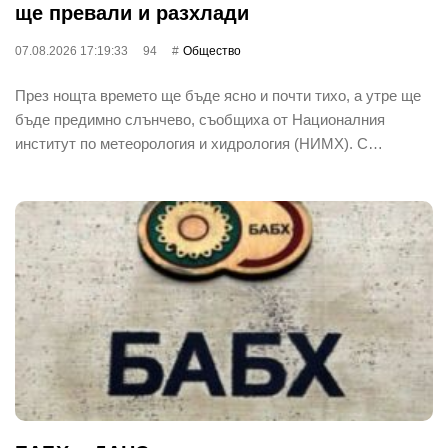
ще превали и разхлади
07.08.2026 17:19:33
94
Общество
През нощта времето ще бъде ясно и почти тихо, а утре ще
бъде предимно слънчево, съобщиха от Националния
институт по метеорология и хидрология (НИМХ). С…