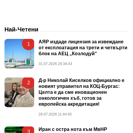
Най-Четени
АЯР издаде лицензия за извеждане
1
от експлоатация на трети и четвърти
блок на АЕЦ „Козлодуй“
31.07.2026 20:34:43
Д-р Николай Киселков официално е
2
новият управител на КОЦ-Бургас:
Целта е да сме иновационен
онкологичен хъб, готов за
европейска акредитация!
28.07.2026 11:44:45
Иран с остра нота към МвНР
3