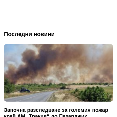
Последни новини
Започна разследване за големия пожар
край АМ „Тракия“ до Пазарджик