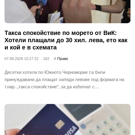
Такса спокойствие по морето от ВиК:
Хотели плащали до 30 хил. лева, ето как
и кой е в схемата
07.08.2026 15:27:22
162
Право
Десетки хотели по Южното Черноморие са били
принуждавани да плащат хиляди левове под формата на
т.нар. „такса спокойствие“, за да избегнат с…