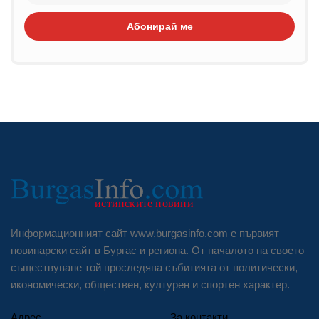
Абонирай ме
Информационният сайт www.burgasinfo.com е първият
новинарски сайт в Бургас и региона. От началото на своето
съществуване той проследява събитията от политически,
икономически, обществен, културен и спортен характер.
Адрес
За контакти