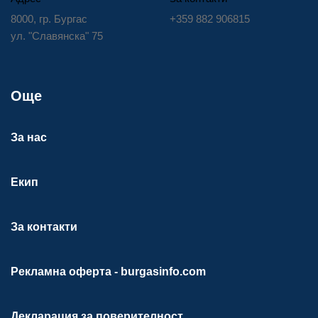
8000, гр. Бургас
+359 882 906815
ул. "Славянска" 75
Още
За нас
Екип
За контакти
Рекламна оферта - burgasinfo.com
Декларация за поверителност