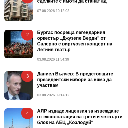
сделките с имоти да станат ад
07.08.2026 10:13:03
Бургас посреща легендарния
2
оркестър „Джузепе Верди“ от
Салерно с виртуозен концерт на
Летния театър
03.08.2026 11:54:39
Даниел Вълчев: В предстоящите
3
президентски избори аз няма да
участвам
03.08.2026 09:14:12
АЯР издаде лицензия за извеждане
4
от експлоатация на трети и четвърти
блок на АЕЦ „Козлодуй“