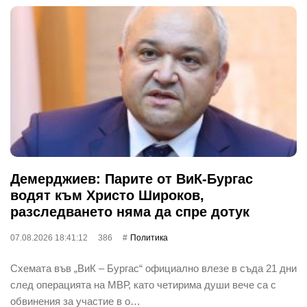
Демерджиев: Парите от ВиК-Бургас
водят към Христо Широков,
разследването няма да спре дотук
07.08.2026 18:41:12
386
Политика
Схемата във „ВиК – Бургас“ официално влезе в съда 21 дни
след операцията на МВР, като четирима души вече са с
обвинения за участие в о…