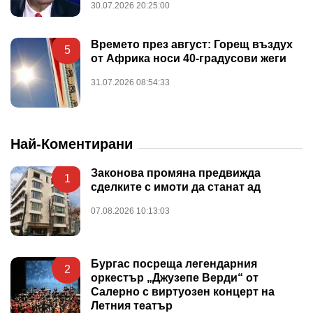
30.07.2026 20:25:00
Времето през август: Горещ въздух
5
от Африка носи 40-градусови жеги
31.07.2026 08:54:33
Най-Коментирани
Законова промяна предвижда
1
сделките с имоти да станат ад
07.08.2026 10:13:03
Бургас посреща легендарния
2
оркестър „Джузепе Верди“ от
Салерно с виртуозен концерт на
Летния театър