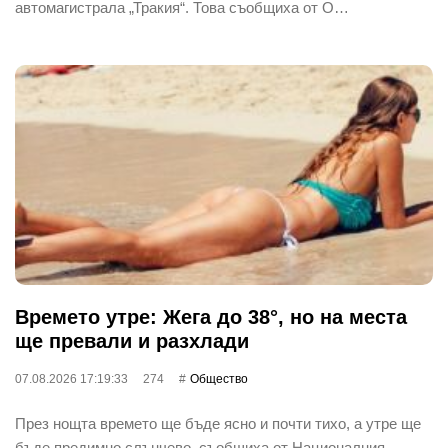
автомагистрала „Тракия“. Това съобщиха от О…
Времето утре: Жега до 38°, но на места
ще превали и разхлади
07.08.2026 17:19:33
274
Общество
През нощта времето ще бъде ясно и почти тихо, а утре ще
бъде предимно слънчево, съобщиха от Националния