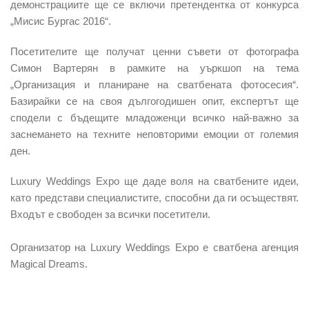
демонстрациите ще се включи претендентка от конкурса
„Мисис Бургас 2016“.
Посетителите ще получат ценни съвети от фотографа
Симон Вартерян в рамките на уъркшоп на тема
„Организация и планиране на сватбената фотосесия“.
Базирайки се на своя дългогодишен опит, експертът ще
сподели с бъдещите младоженци всичко най-важно за
заснемането на техните неповторими емоции от големия
ден.
Luxury Weddings Expo ще даде воля на сватбените идеи,
като представи специалистите, способни да ги осъществят.
Входът е свободен за всички посетители.
Организатор на Luxury Weddings Expo е сватбена агенция
Magical Dreams.