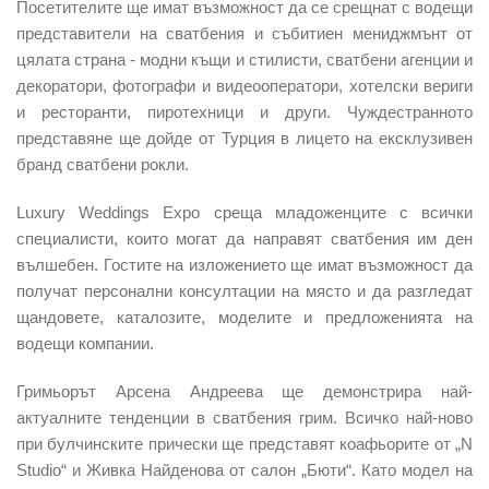
Посетителите ще имат възможност да се срещнат с водещи
представители на сватбения и събитиен мениджмънт от
цялата страна - модни къщи и стилисти, сватбени агенции и
декоратори, фотографи и видеооператори, хотелски вериги
и ресторанти, пиротехници и други. Чуждестранното
представяне ще дойде от Турция в лицето на ексклузивен
бранд сватбени рокли.
Luxury Weddings Expo среща младоженците с всички
специалисти, които могат да направят сватбения им ден
вълшебен. Гостите на изложението ще имат възможност да
получат персонални консултации на място и да разгледат
щандовете, каталозите, моделите и предложенията на
водещи компании.
Гримьорът Арсена Андреева ще демонстрира най-
актуалните тенденции в сватбения грим. Всичко най-ново
при булчинските прически ще представят коафьорите от „N
Studio“ и Живка Найденова от салон „Бюти“. Като модел на