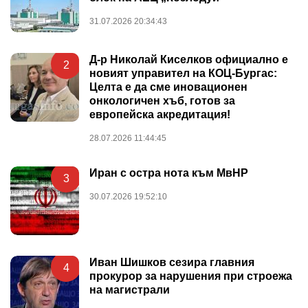
31.07.2026 20:34:43
Д-р Николай Киселков официално е
2
новият управител на КОЦ-Бургас:
Целта е да сме иновационен
онкологичен хъб, готов за
европейска акредитация!
28.07.2026 11:44:45
Иран с остра нота към МвНР
3
30.07.2026 19:52:10
Иван Шишков сезира главния
4
прокурор за нарушения при строежа
на магистрали