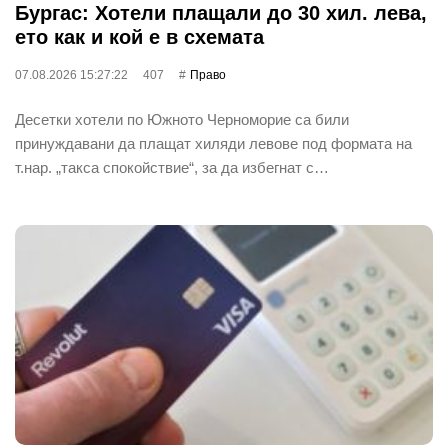
Бургас: Хотели плащали до 30 хил. лева,
ето как и кой е в схемата
07.08.2026 15:27:22
407
Право
Десетки хотели по Южното Черноморие са били
принуждавани да плащат хиляди левове под формата на
т.нар. „такса спокойствие“, за да избегнат с…