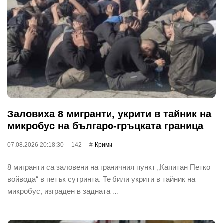
Заловиха 8 мигранти, укрити в тайник на
микробус на българо-гръцката граница
07.08.2026 20:18:30
142
Крими
8 мигранти са заловени на граничния пункт „Капитан Петко
войвода“ в петък сутринта. Те били укрити в тайник на
микробус, изграден в задната …