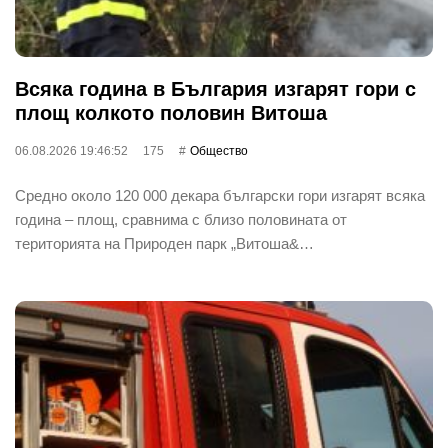
Всяка година в България изгарят гори с
площ колкото половин Витоша
06.08.2026 19:46:52
175
Общество
Средно около 120 000 декара български гори изгарят всяка
година – площ, сравнима с близо половината от
територията на Природен парк „Витоша&…