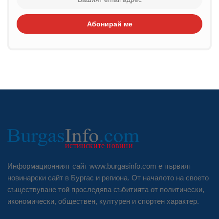
Абонирай ме
Информационният сайт www.burgasinfo.com е първият
новинарски сайт в Бургас и региона. От началото на своето
съществуване той проследява събитията от политически,
икономически, обществен, културен и спортен характер.