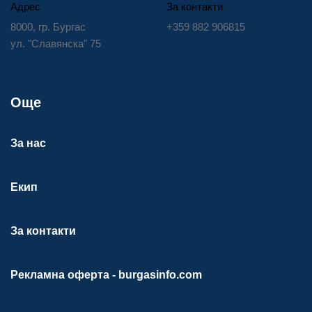
Адрес
За контакти
8000, гр. Бургас
+359 882 906815
ул. "Славянска" 75
Още
За нас
Екип
За контакти
Рекламна оферта - burgasinfo.com