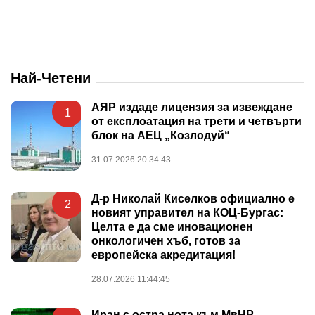
Най-Четени
АЯР издаде лицензия за извеждане
1
от експлоатация на трети и четвърти
блок на АЕЦ „Козлодуй“
31.07.2026 20:34:43
Д-р Николай Киселков официално е
2
новият управител на КОЦ-Бургас:
Целта е да сме иновационен
онкологичен хъб, готов за
европейска акредитация!
28.07.2026 11:44:45
Иран с остра нота към МвНР