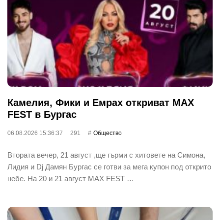
Камелия, Фики и Емрах откриват MAX
FEST в Бургас
06.08.2026 15:36:37
291
Общество
Втората вечер, 21 август ,ще гърми с хитовете на Симона,
Лидия и Dj Дамян Бургас се готви за мега купон под открито
небе. На 20 и 21 август MAX FEST …