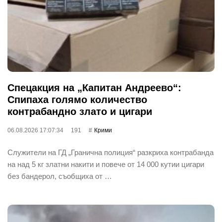
Спецакция на „Капитан Андреево“:
Спипаха голямо количество
контрабандно злато и цигари
06.08.2026 17:07:34
191
Крими
Служители на ГД „Гранична полиция“ разкриха контрабанда
на над 5 кг златни накити и повече от 14 000 кутии цигари
без бандерол, съобщиха от …