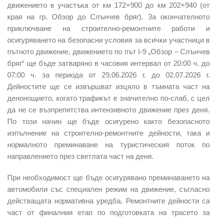
движението в участъка от км 172+900 до км 202+940 (от
края на гр. Обзор до Слънчев бряг). За окончателното
приключване на строително-ремонтните работи и
осигуряването на безопасни условия за всички участници в
пътното движение, движението по път I-9 „Обзор – Слънчев
бряг“ ще бъде затваряно в часовия интервал от 20:00 ч. до
07:00 ч. за периода от 29.06.2026 г. до 02.07.2026 г.
Дейностите ще се извършват изцяло в тъмната част на
денонощието, когато трафикът е значително по-слаб, с цел
да не се възпрепятства интензивното движение през деня.
По този начин ще бъде осигурено както безопасното
изпълнение на строително-ремонтните дейности, така и
нормалното преминаване на туристическия поток по
направлението през светлата част на деня.
При необходимост ще бъде осигурявано преминаването на
автомобили със специален режим на движение, съгласно
действащата нормативна уредба. Ремонтните дейности са
част от финалния етап по подготовката на трасето за