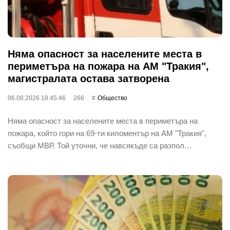
Няма опасност за населените места в
периметъра на пожара на АМ "Тракия",
магистралата остава затворена
06.08.2026 18:45:46
266
Общество
Няма опасност за населените места в периметъра на
пожара, който гори на 69-ти киломентър на АМ "Тракия",
съобщи МВР. Той уточни, че навсякъде са разпол…