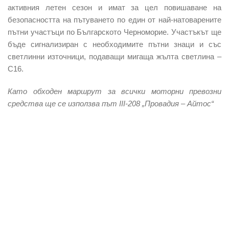
активния летен сезон и имат за цел повишаване на
безопасността на пътуването по един от най-натоварените
пътни участъци по Българското Черноморие. Участъкът ще
бъде сигнализиран с необходимите пътни знаци и със
светлинни източници, подаващи мигаща жълта светлина –
С16.
Като обходен маршрут за всички моторни превозни
средства ще се използва път III-208 „Провадия – Айтос“