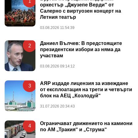
1
оркестър „Джузепе Верди“ от
Салерно с виртуозен концерт на
Летния театър
03.08.2026 11:54:39
Даниел Вълчев: В предстоящите
2
президентски избори аз няма да
участвам
03.08.2026 09:14:12
АЯР издаде лицензия за извеждане
3
от експлоатация на трети и четвърти
блок на АЕЦ „Козлодуй“
31.07.2026 20:34:43
Ограничават движението на камиони
4
по АМ „Тракия“ и „Струма“