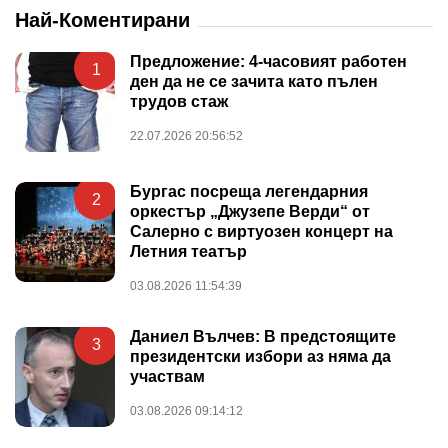
Най-Коментирани
Предложение: 4-часовият работен
1
ден да не се зачита като пълен
трудов стаж
22.07.2026 20:56:52
Бургас посреща легендарния
2
оркестър „Джузепе Верди“ от
Салерно с виртуозен концерт на
Летния театър
03.08.2026 11:54:39
Даниел Вълчев: В предстоящите
3
президентски избори аз няма да
участвам
03.08.2026 09:14:12