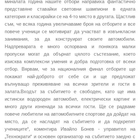
миналата година нашите отбори направиха фантастично
представяне ставайки световни шампиони в едната
категория и класирайки се на 4-то място в другата. Щастлив
съм, че всяка година увеличаваме броя на отборите и все
повече ученици се мотивират да участват в извънкласни
занимания, за да конструират своите автомобили.
Надпреварата е много оспорвана и понякога малки
пропуски могат да обърнат цялото състезание, което
изисква комплексни умения и добра подготовка от всеки
отбор. Вярвам, че за националния финал отборите ще
покажат най-доброто от себе си и ще предложат
вълнуващо преживяване на всички зрители и гости в
залата.Входът за събитието е свободен, като ще има
истински водороден автомобил, електрически картинг и
много други изненади за всички гости. Ще се радваме
повече любители на автомобилните спортове да дойдат на
място, да се насладят на събитието и да подкрепят
учениците“, коментира Ивайло Бонев - управител на
„Технократи“ и основен организатор на събитието заедно с