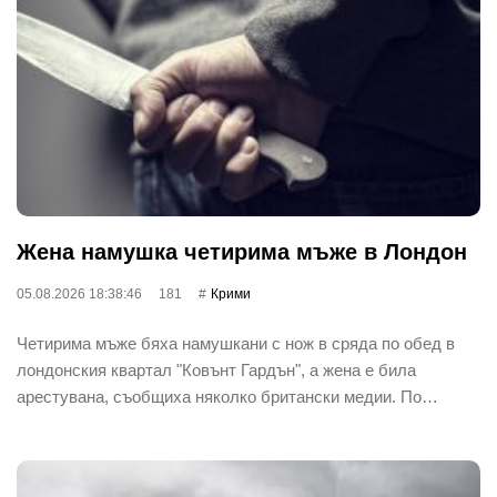
Жена намушка четирима мъже в Лондон
05.08.2026 18:38:46
181
Крими
Четирима мъже бяха намушкани с нож в сряда по обед в
лондонския квартал "Ковънт Гардън", а жена е била
арестувана, съобщиха няколко британски медии. По…