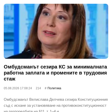
Омбудсманът сезира КС за минималната
работна заплата и промените в трудовия
стаж
05.08.2026 17:08:24
214
Политика
Омбудсманът Велислава Делчева сезира Конституционния
съд с искане за установяване на противоконституционност
на разпоредбите на §11, т. 1–4 и…