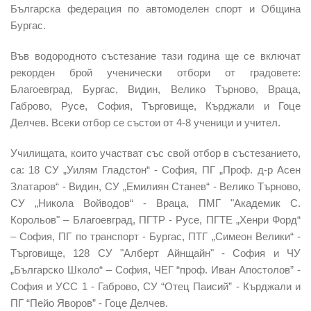
Българска федерация по автомоделен спорт и Община
Бургас.
Във водородното състезание тази година ще се включат
рекорден брой ученически отбори от градовете:
Благоевград, Бургас, Видин, Велико Търново, Враца,
Габрово, Русе, София, Търговище, Кърджали и Гоце
Делчев. Всеки отбор се състои от 4-8 ученици и учител.
Училищата, които участват със свой отбор в състезанието,
са: 18 СУ „Уилям Гладстон“ - София, ПГ „Проф. д-р Асен
Златаров“ - Видин, СУ „Емилиян Станев“ - Велико Търново,
СУ „Никола Войводов“ - Враца, ПМГ "Академик С.
Корольов" – Благоевград, ПГТР - Русе, ПГТЕ „Хенри Форд“
– София, ПГ по транспорт - Бургас, ПТГ „Симеон Велики“ -
Търговище, 128 СУ "Алберт Айнщайн" - София и ЧУ
„Българско Школо“ – София, ЧЕГ “проф. Иван Апостолов” -
София и УСС 1 - Габрово, СУ “Отец Паисий” - Кърджали и
ПГ “Пейо Яворов” - Гоце Делчев.