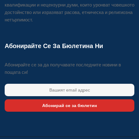
квалификации и нецензурни думи, които уронват човешкото
достойнство или изразяват расова, етническа и религиозна
нетърпимост.
Абонирайте Се За Бюлетина Ни
Абонирайте се за да получавате последните новини в
пощата си!
Абонирай се за бюлетин