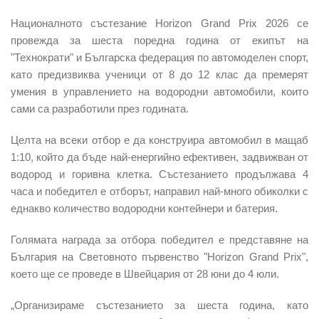
Националното състезание Horizon Grand Prix 2026 се
провежда за шеста поредна година от екипът на
"Технократи" и Българска федерация по автомоделен спорт,
като предизвиква ученици от 8 до 12 клас да премерят
умения в управлението на водородни автомобили, които
сами са разработили през годината.
Целта на всеки отбор е да конструира автомобил в мащаб
1:10, който да бъде най-енергийно ефективен, задвижван от
водород и горивна клетка. Състезанието продължава 4
часа и победител е отборът, направил най-много обиколки с
еднакво количество водородни контейнери и батерия.
Голямата награда за отбора победител е представяне на
България на Световното първенство "Horizon Grand Prix",
което ще се проведе в Швейцария от 28 юни до 4 юли.
„Организираме състезанието за шеста година, като