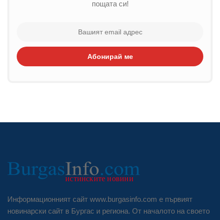
пощата си!
Абонирай ме
Информационният сайт www.burgasinfo.com е първият
новинарски сайт в Бургас и региона. От началото на своето