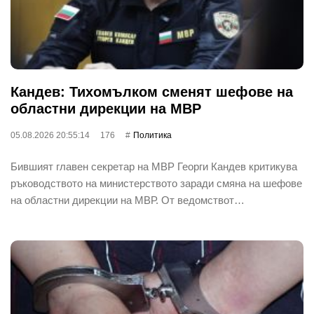
Кандев: Тихомълком сменят шефове на
областни дирекции на МВР
05.08.2026 20:55:14
176
Политика
Бившият главен секретар на МВР Георги Кандев критикува
ръководството на министерството заради смяна на шефове
на областни дирекции на МВР. От ведомствот…