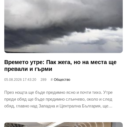
Времето утре: Пак жега, но на места ще
превали и гърми
05.08.2026 17:43:20
289
Общество
През нощта ще бъде предимно ясно и почти тихо. Утре
преди обяд ще бъде предимно слънчево, около и след
обяд, главно над Западна и Централна България, ще…