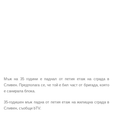
Мъж на 35 години е паднал от петия етаж на сграда в
Сливен. Предполага се, че той е бил част от бригада, която
е санирала блока.
35-годишен мъж падна от петия етаж на жилищна сграда в
Сливен, съобщи bTV.