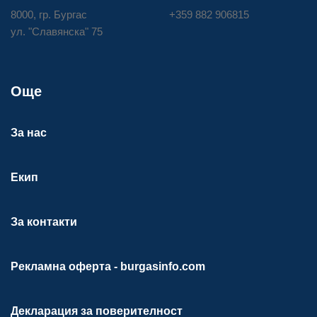
8000, гр. Бургас
+359 882 906815
ул. "Славянска" 75
Още
За нас
Екип
За контакти
Рекламна оферта - burgasinfo.com
Декларация за поверителност