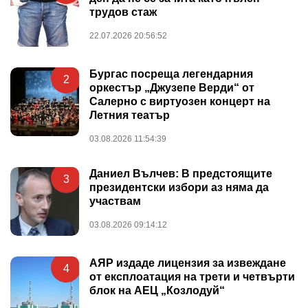
трудов стаж
22.07.2026 20:56:52
Бургас посреща легендарния
2
оркестър „Джузепе Верди“ от
Салерно с виртуозен концерт на
Летния театър
03.08.2026 11:54:39
Даниел Вълчев: В предстоящите
3
президентски избори аз няма да
участвам
03.08.2026 09:14:12
АЯР издаде лицензия за извеждане
4
от експлоатация на трети и четвърти
блок на АЕЦ „Козлодуй“