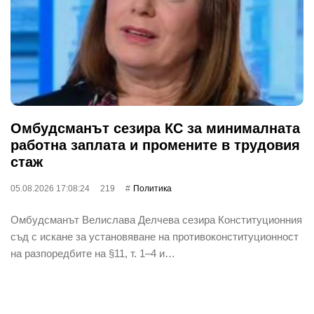
Омбудсманът сезира КС за минималната
работна заплата и промените в трудовия
стаж
05.08.2026 17:08:24
219
Политика
Омбудсманът Велислава Делчева сезира Конституционния
съд с искане за установяване на противоконституционност
на разпоредбите на §11, т. 1–4 и…