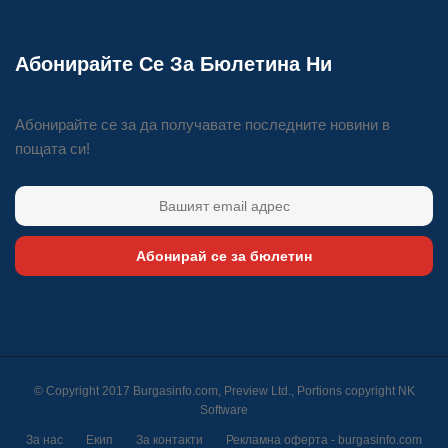
Абонирайте Се За Бюлетина Ни
Абонирайте се за да получавате последните новини в
пощата си!
Абонирай се за бюлетин
© Copyright 2017 Burgasinfo.com, Preview Ltd., Portions copyright
NK
Software
За нас
Екип
За контакти
Рекламна оферта - burgasinfo.com