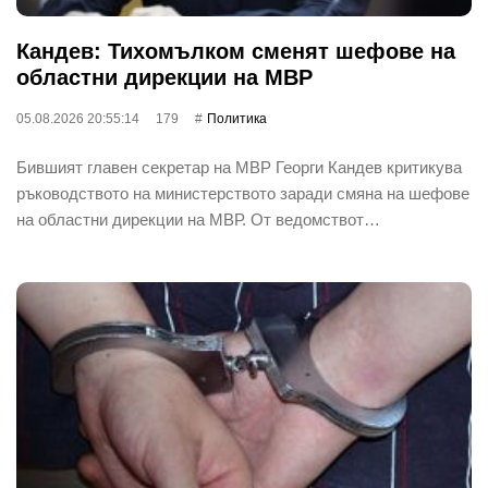
Кандев: Тихомълком сменят шефове на
областни дирекции на МВР
05.08.2026 20:55:14
179
Политика
Бившият главен секретар на МВР Георги Кандев критикува
ръководството на министерството заради смяна на шефове
на областни дирекции на МВР. От ведомствот…