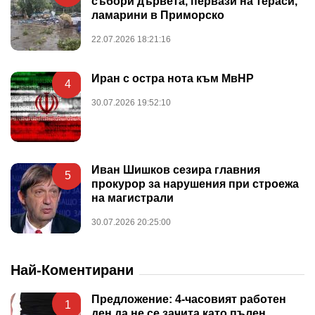
събори дървета, первази на тераси,
ламарини в Приморско
22.07.2026 18:21:16
Иран с остра нота към МвНР
4
30.07.2026 19:52:10
Иван Шишков сезира главния
5
прокурор за нарушения при строежа
на магистрали
30.07.2026 20:25:00
Най-Коментирани
Предложение: 4-часовият работен
1
ден да не се зачита като пълен