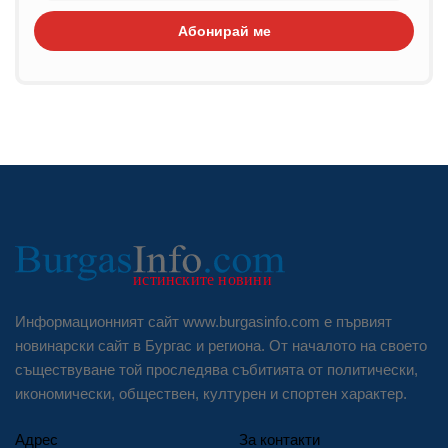
Абонирай ме
Информационният сайт www.burgasinfo.com е първият
новинарски сайт в Бургас и региона. От началото на своето
съществуване той проследява събитията от политически,
икономически, обществен, културен и спортен характер.
Адрес
За контакти