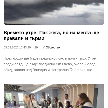
Времето утре: Пак жега, но на места ще
превали и гърми
05.08.2026 17:43:20
294
Общество
През нощта ще бъде предимно ясно и почти тихо. Утре
преди обяд ще бъде предимно слънчево, около и след
обяд, главно над Западна и Централна България, ще…