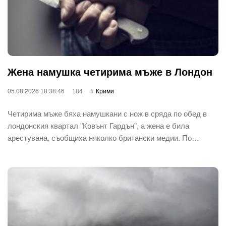
Жена намушка четирима мъже в Лондон
05.08.2026 18:38:46
184
Крими
Четирима мъже бяха намушкани с нож в сряда по обед в
лондонския квартал "Ковънт Гардън", а жена е била
арестувана, съобщиха няколко британски медии. По…