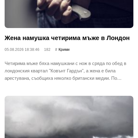
Жена намушка четирима мъже в Лондон
05.08.2026 18:38:46
182
Крими
Четирима мъже бяха намушкани с нож в сряда по обед в
лондонския квартал "Ковънт Гардън", а жена е била
арестувана, съобщиха няколко британски медии. По…