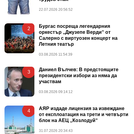
22.07.2026 20:56:52
Бургас посреща легендарния
2
оркестър „Джузепе Верди“ от
Салерно с виртуозен концерт на
Летния театър
03.08.2026 11:54:39
Даниел Вълчев: В предстоящите
3
президентски избори аз няма да
участвам
03.08.2026 09:14:12
АЯР издаде лицензия за извеждане
4
от експлоатация на трети и четвърти
блок на АЕЦ „Козлодуй“
31.07.2026 20:34:43