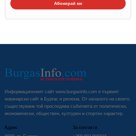
Абонирай ме
Информационният сайт www.burgasinfo.com е първият
новинарски сайт в Бургас и региона. От началото на своето
съществуване той проследява събитията от политически,
икономически, обществен, културен и спортен характер.
Адрес
За контакти