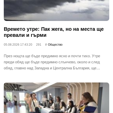
Времето утре: Пак жега, но на места ще
превали и гърми
05.08.2026 17:43:20
291
Общество
През нощта ще бъде предимно ясно и почти тихо. Утре
преди обяд ще бъде предимно слънчево, около и след
обяд, главно над Западна и Централна България, ще…