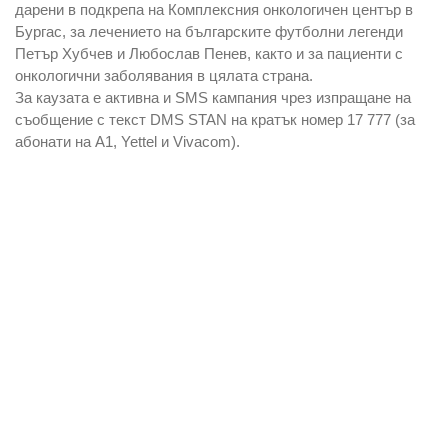
дарени в подкрепа на Комплексния онкологичен център в
Бургас, за лечението на българските футболни легенди
Петър Хубчев и Любослав Пенев, както и за пациенти с
онкологични заболявания в цялата страна.
За каузата е активна и SMS кампания чрез изпращане на
съобщение с текст DMS STAN на кратък номер 17 777 (за
абонати на А1, Yettel и Vivacom).