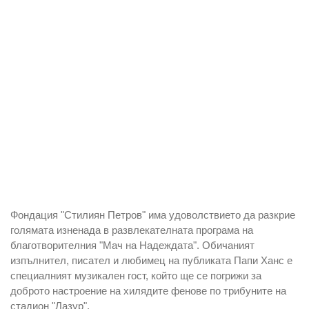
Фондация "Стилиян Петров" има удоволствието да разкрие
голямата изненада в развлекателната програма на
благотворителния "Мач на Надеждата". Обичаният
изпълнител, писател и любимец на публиката Папи Ханс е
специалният музикален гост, който ще се погрижи за
доброто настроение на хилядите фенове по трибуните на
стадион "Лазур".