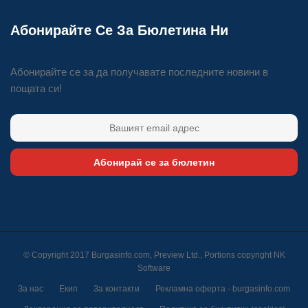
Абонирайте Се За Бюлетина Ни
Абонирайте се за да получавате последните новини в
пощата си!
Абонирай се за бюлетин
© Copyright 2017 Burgasinfo.com, Preview Ltd., Portions copyright
NK
Software
За нас
Екип
За контакти
Рекламна оферта - burgasinfo.com