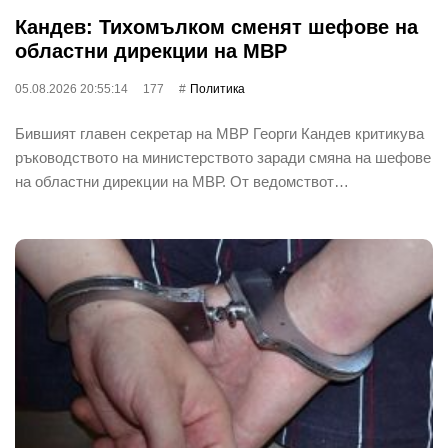
Кандев: Тихомълком сменят шефове на
областни дирекции на МВР
05.08.2026 20:55:14
177
Политика
Бившият главен секретар на МВР Георги Кандев критикува
ръководството на министерството заради смяна на шефове
на областни дирекции на МВР. От ведомствот…