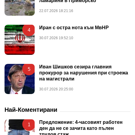
ламарини в Приморско
22.07.2026 18:21:16
Иран с остра нота към МвНР
4
30.07.2026 19:52:10
Иван Шишков сезира главния
5
прокурор за нарушения при строежа
на магистрали
30.07.2026 20:25:00
Най-Коментирани
Предложение: 4-часовият работен
1
ден да не се зачита като пълен
трудов стаж