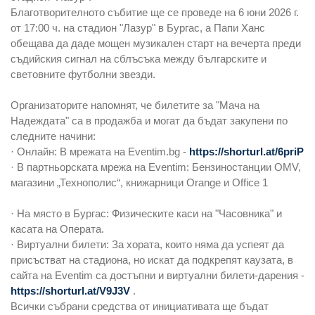
Благотворителното събитие ще се проведе на 6 юни 2026 г.
от 17:00 ч. на стадион "Лазур" в Бургас, а Папи Ханс
обещава да даде мощен музикален старт на вечерта преди
съдийския сигнал на сблъсъка между българските и
световните футболни звезди.
Организаторите напомнят, че билетите за "Мача на
Надеждата" са в продажба и могат да бъдат закупени по
следните начини:
· Онлайн: В мрежата на Eventim.bg -
https://shorturl.at/6priP
· В партньорската мрежа на Eventim: Бензиностанции OMV,
магазини „Технополис“, книжарници Orange и Office 1
· На място в Бургас: Физическите каси на "Часовника" и
касата на Операта.
· Виртуални билети: За хората, които няма да успеят да
присъстват на стадиона, но искат да подкрепят каузата, в
сайта на Eventim са достъпни и виртуални билети-дарения -
https://shorturl.at/V9J3V
.
Всички събрани средства от инициативата ще бъдат