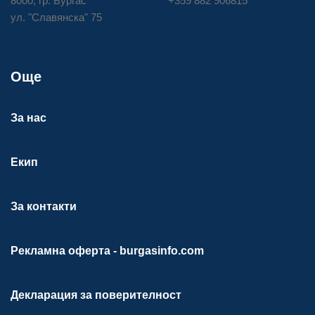
8000, гр. Бургас
+359 882 906815
ул. "Славянска" 75
Още
За нас
Екип
За контакти
Рекламна оферта - burgasinfo.com
Декларация за поверителност