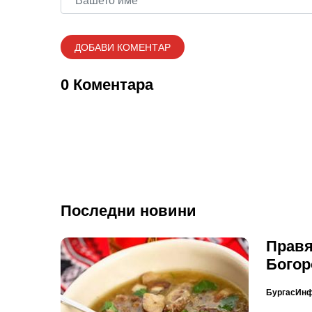
0 Коментара
Последни новини
Правя
Богор
БургасИн