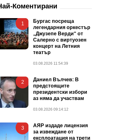
Най-Коментирани
Бургас посреща
1
легендарния оркестър
„Джузепе Верди“ от
Салерно с виртуозен
концерт на Летния
театър
03.08.2026 11:54:39
Даниел Вълчев: В
2
предстоящите
президентски избори
аз няма да участвам
03.08.2026 09:14:12
АЯР издаде лицензия
3
за извеждане от
експлоатация на трети