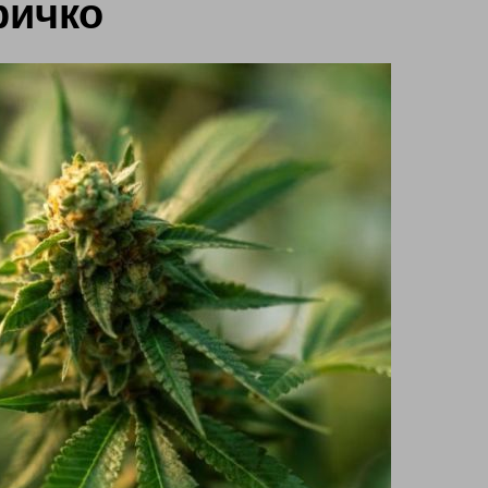
ричко