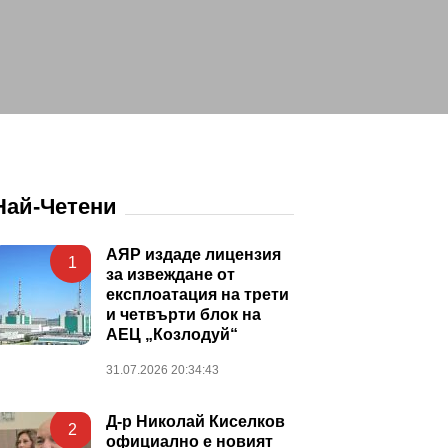
Най-Четени
АЯР издаде лицензия
1
за извеждане от
експлоатация на трети
и четвърти блок на
АЕЦ „Козлодуй“
31.07.2026 20:34:43
Д-р Николай Киселков
2
официално е новият