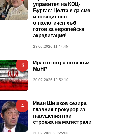
управител на КОЦ-
Бургас: Целта е да сме
иновационен
онкологичен хъб,
готов за европейска
акредитация!
28.07.2026 11:44:45
Иран с остра нота към
3
МвНР
30.07.2026 19:52:10
Иван Шишков сезира
4
главния прокурор за
нарушения при
строежа на магистрали
30.07.2026 20:25:00