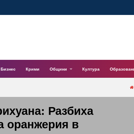
Бизнес
Крими
Общини
Култура
Образован
рихуана: Разбиха
а оранжерия в