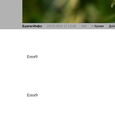
БургасИнфо
29.05.2026 17:13:48
408
Крими
Доб