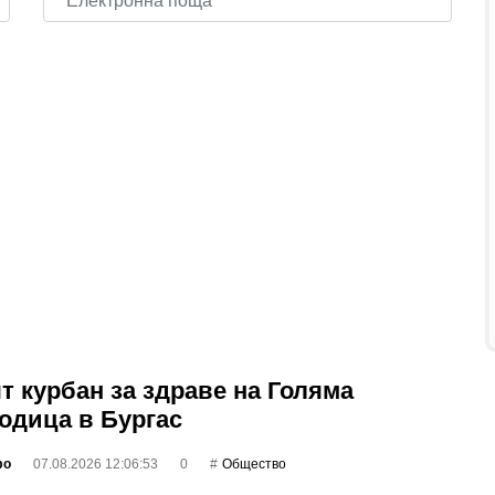
т курбан за здраве на Голяма
одица в Бургас
фо
07.08.2026 12:06:53
0
Общество