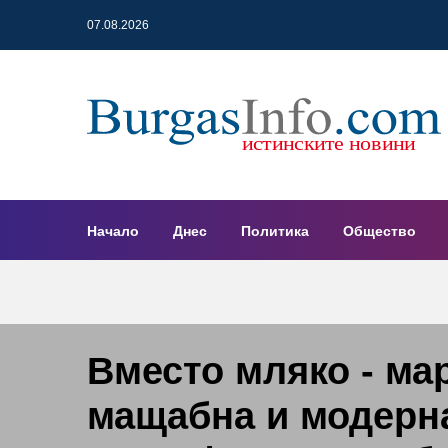
07.08.2026
Начало
Днес
Политика
Общество
Вместо мляко - ма
мащабна и модерн