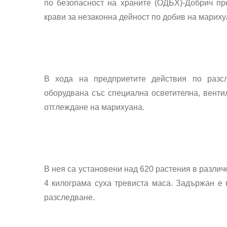
по безопасност на храните (ОДБХ)-Добрич пр
крави за незаконна дейност по добив на мариху
В хода на предприетите действия по разс
оборудвана със
специална осветителна, венти
отглеждане на марихуана
.
В нея са установени над 620 растения в различ
4 килограма суха тревиста маса.
Задържан е 
разследване.