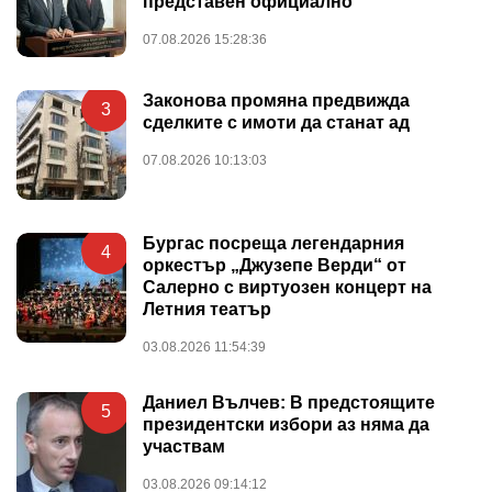
представен официално
07.08.2026 15:28:36
Законова промяна предвижда
3
сделките с имоти да станат ад
07.08.2026 10:13:03
Бургас посреща легендарния
4
оркестър „Джузепе Верди“ от
Салерно с виртуозен концерт на
Летния театър
03.08.2026 11:54:39
Даниел Вълчев: В предстоящите
5
президентски избори аз няма да
участвам
03.08.2026 09:14:12