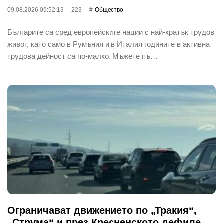
09.08.2026 09:52:13
223
Общество
Българите са сред европейските нации с най-кратък трудов
живот, като само в Румъния и в Италия годините в активна
трудова дейност са по-малко. Мъжете пъ…
Ограничават движението по „Тракия“,
„Струма“ и през Кресненското дефиле