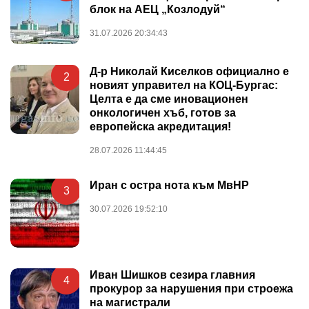
блок на АЕЦ „Козлодуй“
31.07.2026 20:34:43
Д-р Николай Киселков официално е
2
новият управител на КОЦ-Бургас:
Целта е да сме иновационен
онкологичен хъб, готов за
европейска акредитация!
28.07.2026 11:44:45
Иран с остра нота към МвНР
3
30.07.2026 19:52:10
Иван Шишков сезира главния
4
прокурор за нарушения при строежа
на магистрали