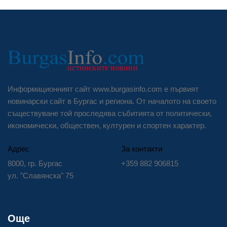
Информационният сайт www.burgasinfo.com е първият
новинарски сайт в Бургас и региона. От началото на своето
съществуване той проследява събитията от политически,
икономически, обществен, културен и спортен характер.
Адрес
За контакти
8000, гр. Бургас
+359 882 906815
ул. "Славянска" 75
Още