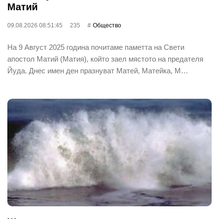
Матий
09.08.2026 08:51:45
235
Общество
На 9 Август 2025 година почитаме паметта на Свети
апостол Матий (Матия), който заел мястото на предателя
Йуда. Днес имен ден празнуват Матей, Матейка, М…