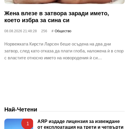
Жена влезе в затвора заради името,
което избра за сина си
08.08.2026 21:48:28
256
Общество
Норвежката Кирсти Ларсен беше осъдена на два дни
затвор, след като отказа да плати глоба, наложена ѝ в спор
с властите относно името на новородения ѝ си…
Най-Четени
АЯР издаде лицензия за извеждане
1
от експлоатация на трети и четвърти