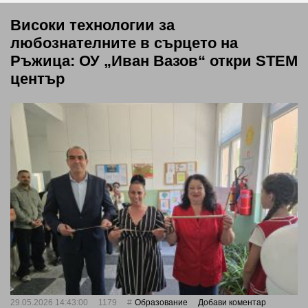
Високи технологии за
любознателните в сърцето на
Ръжица: ОУ „Иван Вазов“ откри STEM
център
29.05.2026 14:43:00
1179
Oбразование
Добави коментар