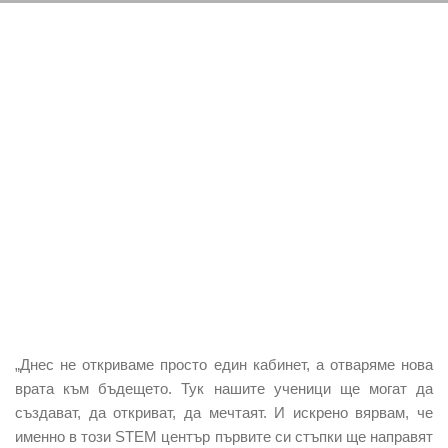
„Днес не откриваме просто един кабинет, а отваряме нова
врата към бъдещето. Тук нашите ученици ще могат да
създават, да откриват, да мечтаят. И искрено вярвам, че
именно в този STEM център първите си стъпки ще направят