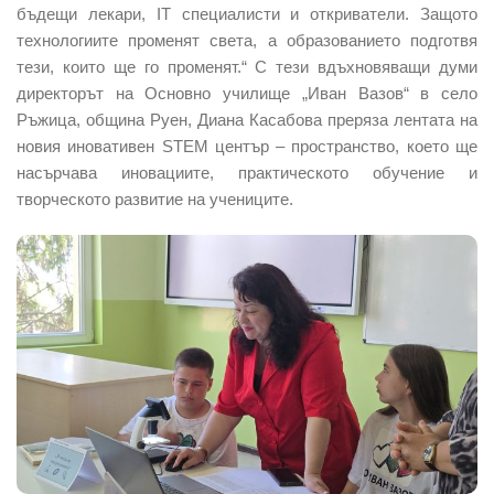
бъдещи лекари, IT специалисти и откриватели. Защото
технологиите променят света, а образованието подготвя
тези, които ще го променят.“ С тези вдъхновяващи думи
директорът на Основно училище „Иван Вазов“ в село
Ръжица, община Руен, Диана Касабова преряза лентата на
новия иновативен STEM център – пространство, което ще
насърчава иновациите, практическото обучение и
творческото развитие на учениците.