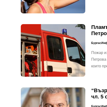
Пламъ
Петро
БургасИн
Пожар из
Петрова 
които п
“Възр
чл. 5
БургасИн