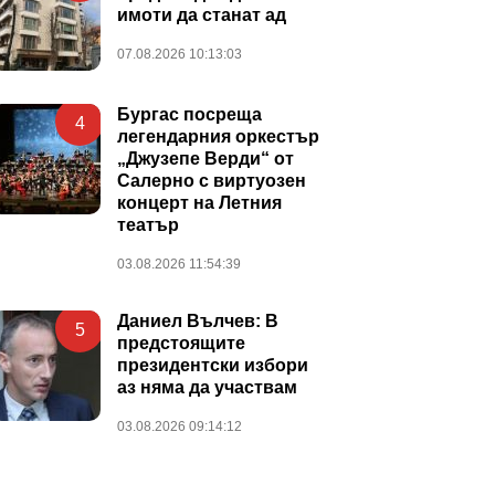
имоти да станат ад
07.08.2026 10:13:03
Бургас посреща
4
легендарния оркестър
„Джузепе Верди“ от
Салерно с виртуозен
концерт на Летния
театър
03.08.2026 11:54:39
Даниел Вълчев: В
5
предстоящите
президентски избори
аз няма да участвам
03.08.2026 09:14:12