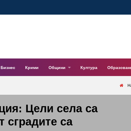
Бизнес
Крими
Общини
Култура
Образован
Н
ция: Цели села са
т сградите са