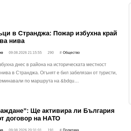
ци в Странджа: Пожар избухна край
ва нива
фо
09.08.2026 21:15:55
290
Общество
бухна днес в района на историческата местност
нива в Странджа. Огънят е бил забелязан от туристи,
реминавали по маршрута на &bdqu…
аждане”: Ще активира ли България
 от договор на НАТО
фо
09.08.2026 20:31:01
191
Политика