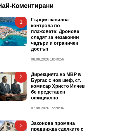
Най-Коментирани
Гърция засилва
1
контрола по
плажовете: Дронове
следят за незаконни
чадъри и ограничен
достъп
08.08.2026 18:40:56
Дирекцията на МВР в
2
Бургас с нов шеф, ст.
комисар Христо Илчев
бе представен
официално
07.08.2026 15:28:36
Законова промяна
3
предвижда сделките с