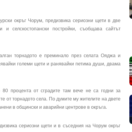
урски окръг Чорум, предизвика сериозни щети в две
ви и селскостопански постройки, съобщава сайтът
лган торнадото е преминало през селата Ояджа и
нявайки големи щети и ранявайки петима души, двама
 80 процента от сградите там вече не са годни за
ите от торнадото села. По думите му жителите на двете
анени в общински и аварийни центрове в окръга.
дизвика сериозни щети и в съседния на Чорум окръг