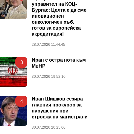
управител на КОЦ-
Бургас: Целта е да сме
иновационен
онкологичен хъб,
готов за европейска
акредитация!
28.07.2026 11:44:45
Иран с остра нота към
3
МвНР
30.07.2026 19:52:10
Иван Шишков сезира
4
главния прокурор за
нарушения при
строежа на магистрали
30.07.2026 20:25:00