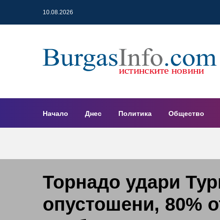
10.08.2026
Начало
Днес
Политика
Общество
Торнадо удари Тур
опустошени, 80% о