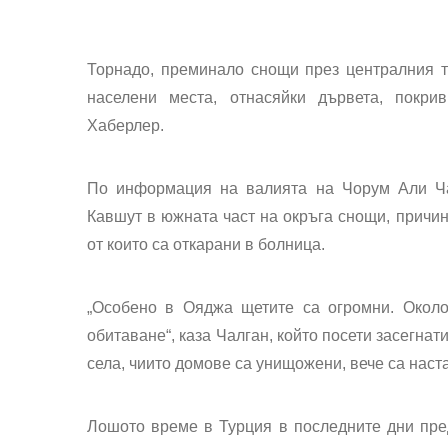
Торнадо, преминало снощи през централния т
населени места, отнасяйки дървета, покри
Хаберлер.
По информация на валията на Чорум Али Ча
Кавшут в южната част на окръга снощи, причи
от които са откарани в болница.
„Особено в Ояджа щетите са огромни. Около
обитаване“, каза Чалган, който посети засегнат
села, чиито домове са унищожени, вече са наст
Лошото време в Турция в последните дни пре