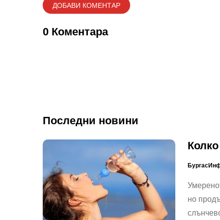
0 Коментара
Последни новини
Колко
БургасИн
Умеренот
но продъ
слънчев