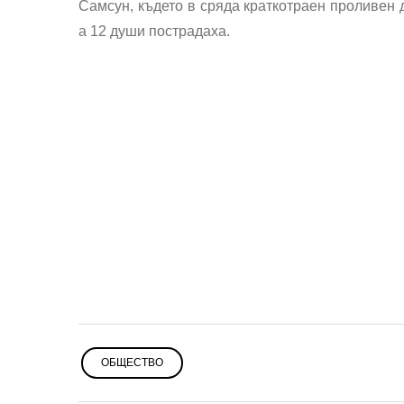
Самсун, където в сряда краткотраен проливен
а 12 души пострадаха.
ОБЩЕСТВО