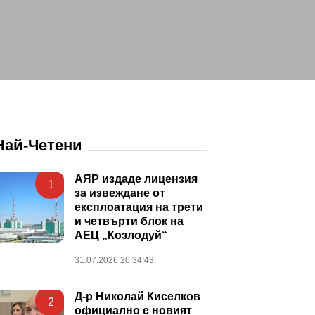
Най-Четени
АЯР издаде лицензия
1
за извеждане от
експлоатация на трети
и четвърти блок на
АЕЦ „Козлодуй“
31.07.2026 20:34:43
Д-р Николай Киселков
2
официално е новият