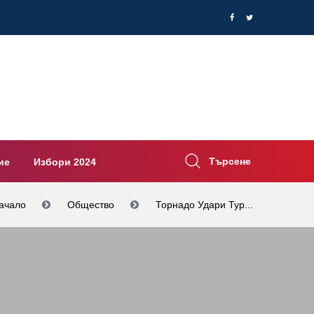
Търсене
ие
Избори 2024
ачало
Общество
Торнадо Удари Тур...