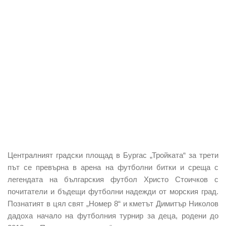
Централният градски площад в Бургас „Тройката“ за трети
път се превърна в арена на футболни битки и среща с
легендата на българския футбол Христо Стоичков с
почитатели и бъдещи футболни надежди от морския град.
Познатият в цял свят „Номер 8“ и кметът Димитър Николов
дадоха начало на футболния турнир за деца, родени до