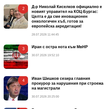
Д-р Николай Киселков официално е
2
новият управител на КОЦ-Бургас:
Целта е да сме иновационен
онкологичен хъб, готов за
европейска акредитация!
28.07.2026 11:44:45
Иран с остра нота към МвНР
3
30.07.2026 19:52:10
Иван Шишков сезира главния
4
прокурор за нарушения при строежа
на магистрали
30.07.2026 20:25:00