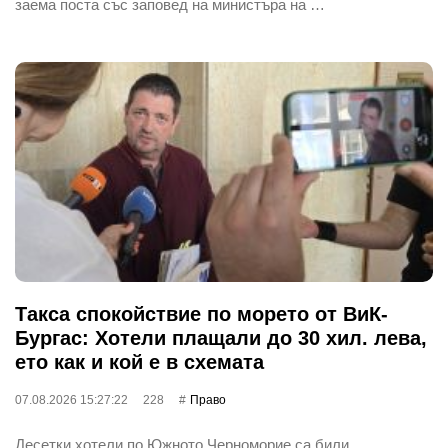
заема поста със заповед на министъра на …
Такса спокойствие по морето от ВиК-
Бургас: Хотели плащали до 30 хил. лева,
ето как и кой е в схемата
07.08.2026 15:27:22
228
Право
Десетки хотели по Южното Черноморие са били