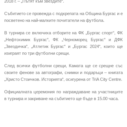
2018 г. – „Пътят към звездите“.
Събитието се провежда с подкрепата на Община Бургас и е
посветено на най-малките почитатели на футбола.
В турнира се включиха отборите на ФК „Бургас спорт“, ФК
„Нефтохимик Бургас“, ФК „Черноморец Бургас“ и ДФК
„Звездичка“, „Атлетик Бургас“ и „Бургас 2024“, които ще
изиграят по три футболни срещи.
След всички футболни срещи, Камата ще се срещне със
своите фенове за автографи, снимки и подаръци – книгата
„Христо Стоичков. Историята“, осигурена от TriA City Centre.
Официалната церемония по награждаване на участниците
в турнира и закриване на събитието ще бъде в 15.00 часа.