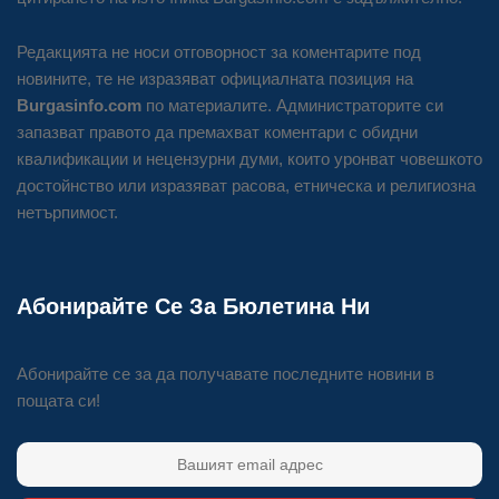
Редакцията не носи отговорност за коментарите под
новините, те не изразяват официалната позиция на
Burgasinfo.com
по материалите. Администраторите си
запазват правото да премахват коментари с обидни
квалификации и нецензурни думи, които уронват човешкото
достойнство или изразяват расова, етническа и религиозна
нетърпимост.
Абонирайте Се За Бюлетина Ни
Абонирайте се за да получавате последните новини в
пощата си!