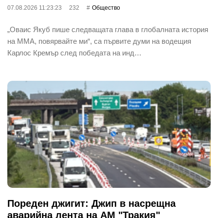
07.08.2026 11:23:23
232
Общество
„Оваис Якуб пише следващата глава в глобалната история
на ММА, повярвайте ми“, са първите думи на водещия
Карлос Кремър след победата на инд…
Пореден джигит: Джип в насрещна
аварийна лента на АМ "Тракия"