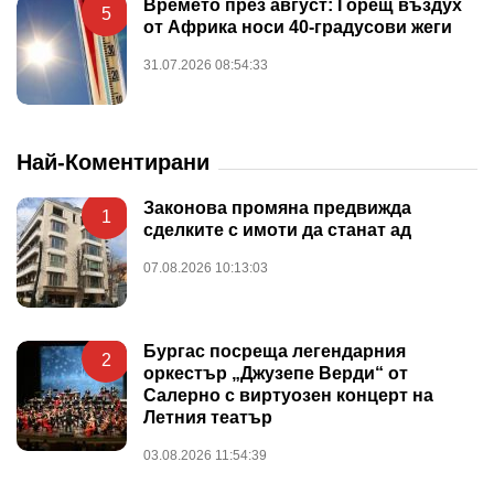
Времето през август: Горещ въздух
5
от Африка носи 40-градусови жеги
31.07.2026 08:54:33
Най-Коментирани
Законова промяна предвижда
1
сделките с имоти да станат ад
07.08.2026 10:13:03
Бургас посреща легендарния
2
оркестър „Джузепе Верди“ от
Салерно с виртуозен концерт на
Летния театър
03.08.2026 11:54:39