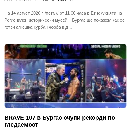
07.08.2026 12:06:53
304
Общество
На 14 август 2026 г. /петък/ от 11:00 часа в Етнокухнята на
Регионален исторически мусей – Бургас ще покажем как се
готви агнешка курбан чорба в д…
BRAVE 107 в Бургас счупи рекорди по
гледаемост