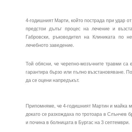
4-годишният Марти, който пострада при удар от
предстои дълъг процес на лечение и възс
Габровски, ръководител на Клиниката по не
лечебното заведение.
Той обясни, че черепно-мозъчните травми са е
гарантира бързо или пълно възстановяване. По
да се оцени напредъкът.
Припомняме, че 4-годишният Мартин и майка му
докато се разхождаха по тротоара в Слънчев б
и почина в болницата в Бургас на 3 септември.