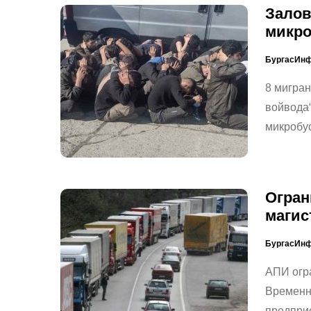
Залов
микро
БургасИн
8 мигран
войвода“
микробус
Огран
магис
БургасИн
АПИ огра
Временн
предприе