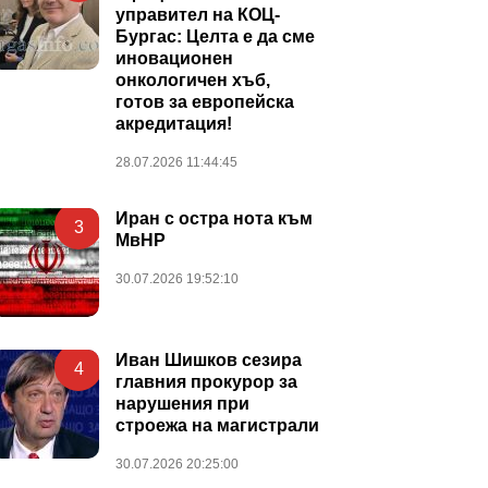
управител на КОЦ-
Бургас: Целта е да сме
иновационен
онкологичен хъб,
готов за европейска
акредитация!
28.07.2026 11:44:45
Иран с остра нота към
3
МвНР
30.07.2026 19:52:10
Иван Шишков сезира
4
главния прокурор за
нарушения при
строежа на магистрали
30.07.2026 20:25:00