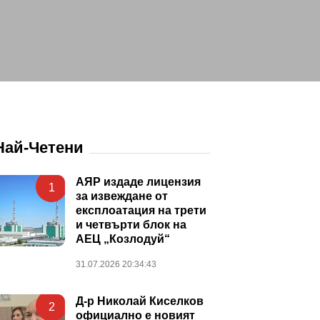
Най-Четени
АЯР издаде лицензия
1
за извеждане от
експлоатация на трети
и четвърти блок на
АЕЦ „Козлодуй“
31.07.2026 20:34:43
Д-р Николай Киселков
2
официално е новият