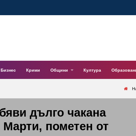
Бизнес
Крими
Общини
Култура
Образован
Н
бяви дълго чакана
 Марти, пометен от