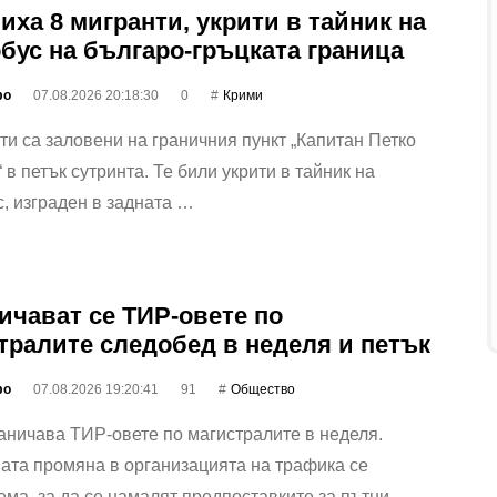
иха 8 мигранти, укрити в тайник на
бус на българо-гръцката граница
фо
07.08.2026 20:18:30
0
Крими
ти са заловени на граничния пункт „Капитан Петко
 в петък сутринта. Те били укрити в тайник на
, изграден в задната …
ичават се ТИР-овете по
тралите следобед в неделя и петък
фо
07.08.2026 19:20:41
91
Общество
ничава ТИР-овете по магистралите в неделя.
ата промяна в организацията на трафика се
ма, за да се намалят предпоставките за пътни…