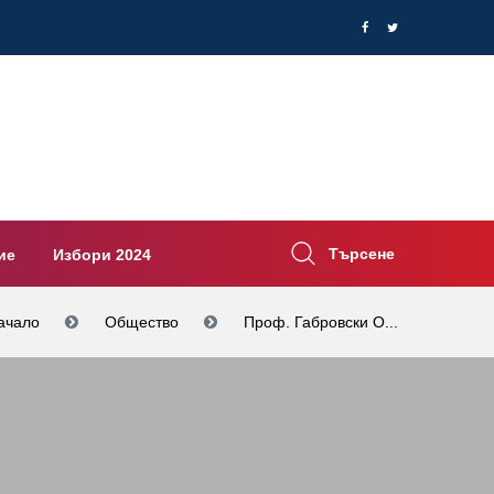
Търсене
ие
Избори 2024
ачало
Общество
Проф. Габровски О...