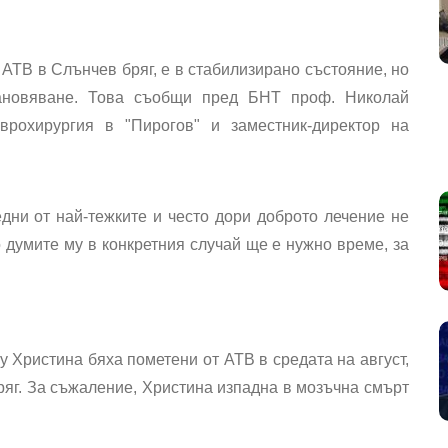
 АТВ в Слънчев бряг, е в стабилизирано състояние, но
тановяване. Това съобщи пред БНТ проф. Николай
врохирургия в "Пирогов" и заместник-директор на
дни от най-тежките и често дори доброто лечение не
 думите му в конкретния случай ще е нужно време, за
 Христина бяха пометени от АТВ в средата на август,
ряг. За съжаление, Христина изпадна в мозъчна смърт