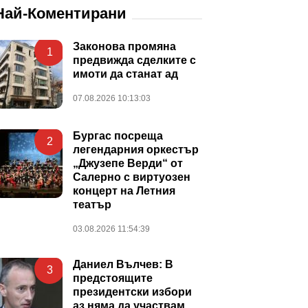
Най-Коментирани
Законова промяна
1
предвижда сделките с
имоти да станат ад
07.08.2026 10:13:03
Бургас посреща
2
легендарния оркестър
„Джузепе Верди“ от
Салерно с виртуозен
концерт на Летния
театър
03.08.2026 11:54:39
Даниел Вълчев: В
3
предстоящите
президентски избори
аз няма да участвам