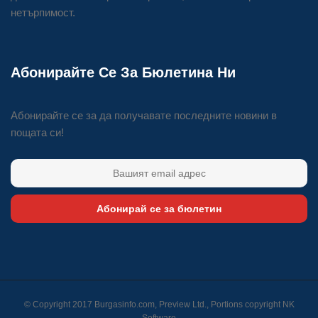
нетърпимост.
Абонирайте Се За Бюлетина Ни
Абонирайте се за да получавате последните новини в
пощата си!
Абонирай се за бюлетин
© Copyright 2017 Burgasinfo.com, Preview Ltd., Portions copyright
NK
Software