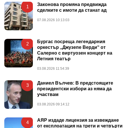
Законова промяна предвижда
1
сделките с имоти да станат ад
07.08.2026 10:13:03
Бургас посреща легендарния
2
оркестър „Джузепе Верди“ от
Салерно с виртуозен концерт на
Летния театър
03.08.2026 11:54:39
Даниел Вълчев: В предстоящите
3
президентски избори аз няма да
участвам
03.08.2026 09:14:12
АЯР издаде лицензия за извеждане
4
от експлоатация на трети и четвърти