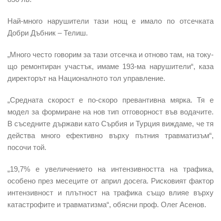
Най-много нарушители тази нощ е имало по отсечката
Добри Дъбник – Телиш.
„Много често говорим за тази отсечка и отново там, на току-
що ремонтиран участък, имаме 193-ма нарушители“, каза
директорът на Националното тол управление.
„Средната скорост е по-скоро превантивна мярка. Тя е
модел за формиране на нов тип отговорност във водачите.
В съседните държави като Сърбия и Турция виждаме, че тя
действа много ефективно върху пътния травматизъм“,
посочи той.
„19,7% е увеличението на интензивността на трафика,
особено през месеците от април досега. Рисковият фактор
интензивност и плътност на трафика също влияе върху
катастрофите и травматизма“, обясни проф. Олег Асенов.