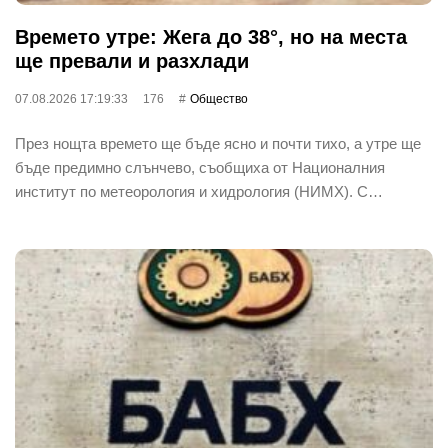
Времето утре: Жега до 38°, но на места
ще превали и разхлади
07.08.2026 17:19:33
176
Общество
През нощта времето ще бъде ясно и почти тихо, а утре ще
бъде предимно слънчево, съобщиха от Националния
институт по метеорология и хидрология (НИМХ). С…