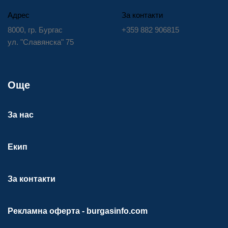
Адрес
За контакти
8000, гр. Бургас
+359 882 906815
ул. "Славянска" 75
Още
За нас
Екип
За контакти
Рекламна оферта - burgasinfo.com