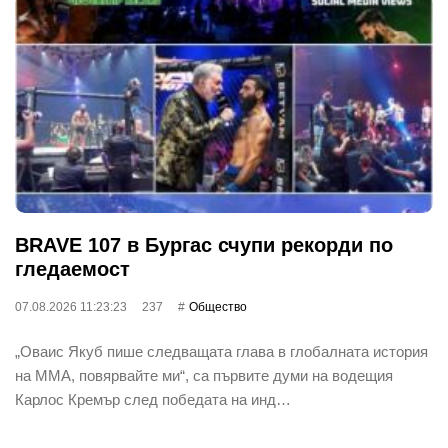
BRAVE 107 в Бургас счупи рекорди по
гледаемост
07.08.2026 11:23:23
237
Общество
„Оваис Якуб пише следващата глава в глобалната история
на ММА, повярвайте ми“, са първите думи на водещия
Карлос Кремър след победата на инд…