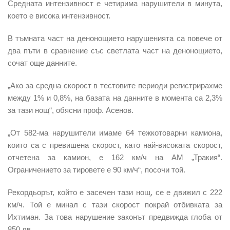
Средната интензивност е четирима нарушители в минута,
което е висока интензивност.
В тъмната част на денонощието нарушенията са повече от
два пъти в сравнение със светлата част на денонощието,
сочат още данните.
„Ако за средна скорост в тестовите периоди регистрирахме
между 1% и 0,8%, на базата на данните в момента са 2,3%
за тази нощ“, обясни проф. Асенов.
„От 582-ма нарушители имаме 64 тежкотоварни камиона,
които са с превишена скорост, като най-високата скорост,
отчетена за камион, е 162 км/ч на АМ „Тракия“.
Ограничението за тировете е 90 км/ч“, посочи той.
Рекордьорът, който е засечен тази нощ, се е движил с 222
км/ч. Той е минал с тази скорост покрай отбивката за
Ихтиман. За това нарушение законът предвижда глоба от
850 лв.