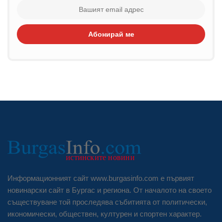
Абонирай ме
Информационният сайт www.burgasinfo.com е първият
новинарски сайт в Бургас и региона. От началото на своето
съществуване той проследява събитията от политически,
икономически, обществен, културен и спортен характер.