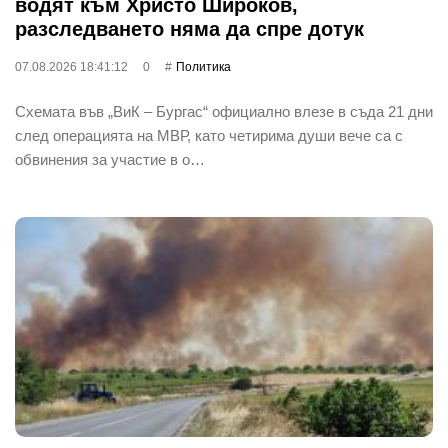
водят към Христо Широков,
разследването няма да спре дотук
07.08.2026 18:41:12
0
Политика
Схемата във „ВиК – Бургас“ официално влезе в съда 21 дни
след операцията на МВР, като четирима души вече са с
обвинения за участие в о…