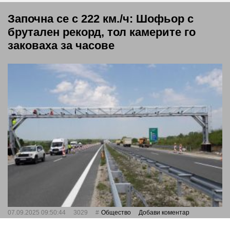
Започна се с 222 км./ч: Шофьор с
брутален рекорд, тол камерите го
заковаха за часове
07.09.2025 09:50:44
3029
Общество
Добави коментар