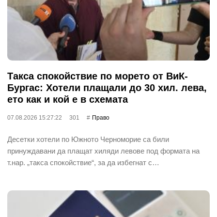
Такса спокойствие по морето от ВиК-
Бургас: Хотели плащали до 30 хил. лева,
ето как и кой е в схемата
07.08.2026 15:27:22
301
Право
Десетки хотели по Южното Черноморие са били
принуждавани да плащат хиляди левове под формата на
т.нар. „такса спокойствие“, за да избегнат с…