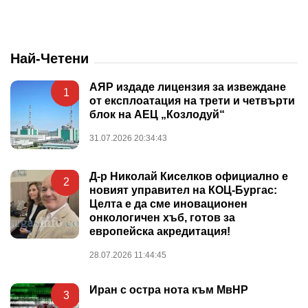
Най-Четени
АЯР издаде лицензия за извеждане
1
от експлоатация на трети и четвърти
блок на АЕЦ „Козлодуй“
31.07.2026 20:34:43
Д-р Николай Киселков официално е
2
новият управител на КОЦ-Бургас:
Целта е да сме иновационен
онкологичен хъб, готов за
европейска акредитация!
28.07.2026 11:44:45
Иран с остра нота към МвНР
3