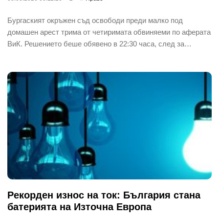
Бургаският окръжен съд освободи преди малко под
домашен арест трима от четиримата обвиняеми по аферата
ВиК. Решението беше обявено в 22:30 часа, след за…
Рекорден износ на ток: България стана
батерията на Източна Европа