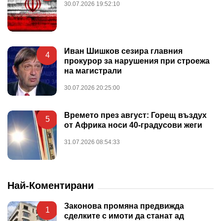
30.07.2026 19:52:10
Иван Шишков сезира главния
4
прокурор за нарушения при строежа
на магистрали
30.07.2026 20:25:00
Времето през август: Горещ въздух
5
от Африка носи 40-градусови жеги
31.07.2026 08:54:33
Най-Коментирани
Законова промяна предвижда
1
сделките с имоти да станат ад