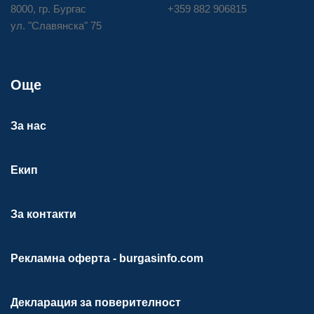
8000, гр. Бургас
+359 882 906815
ул. "Славянска" 75
Още
За нас
Екип
За контакти
Рекламна оферта - burgasinfo.com
Декларация за поверителност