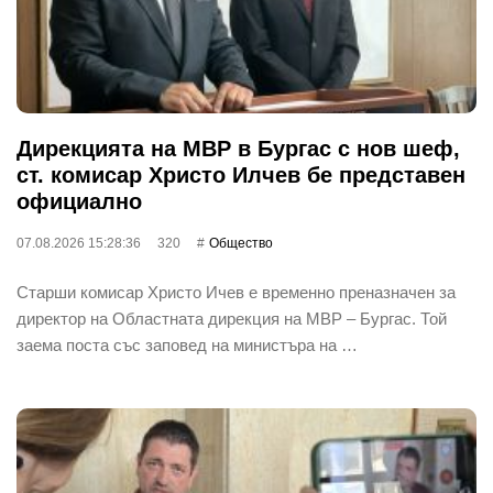
Дирекцията на МВР в Бургас с нов шеф,
ст. комисар Христо Илчев бе представен
официално
07.08.2026 15:28:36
320
Общество
Старши комисар Христо Ичев е временно преназначен за
директор на Областната дирекция на МВР – Бургас. Той
заема поста със заповед на министъра на …