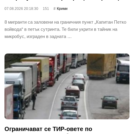
07.08.2026 20:18:30
151
Крими
8 мигранти са заловени на граничния пункт „Капитан Петко
войвода“ в петък сутринта. Те били укрити в тайник на
микробус, изграден в задната …
Ограничават се ТИР-овете по