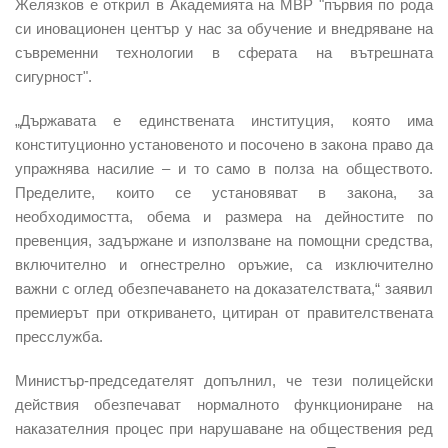
Желязков е открил в Академията на МВР "първия по рода
си иновационен център у нас за обучение и внедряване на
съвременни технологии в сферата на вътрешната
сигурност".
„Държавата е единствената институция, която има
конституционно установеното и посочено в закона право да
упражнява насилие – и то само в полза на обществото.
Пределите, които се установяват в закона, за
необходимостта, обема и размера на дейностите по
превенция, задържане и използване на помощни средства,
включително и огнестрелно оръжие, са изключително
важни с оглед обезпечаването на доказателствата,“ заявил
премиерът при откриването, цитиран от правителствената
пресслужба.
Министър-председателят допълнил, че тези полицейски
действия обезпечават нормалното функциониране на
наказателния процес при нарушаване на обществения ред