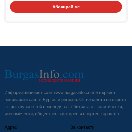
Абонирай ме
Информационният сайт www.burgasinfo.com е първият
новинарски сайт в Бургас и региона. От началото на своето
съществуване той проследява събитията от политически,
икономически, обществен, културен и спортен характер.
Адрес
За контакти