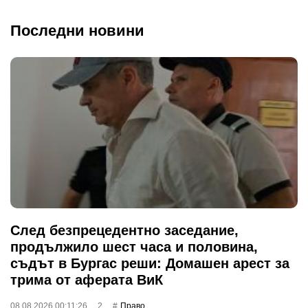
Последни новини
След безпрецедентно заседание,
продължило шест часа и половина,
съдът в Бургас реши: Домашен арест за
трима от аферата ВиК
08.08.2026 00:11:26
2
Право