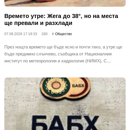
Времето утре: Жега до 38°, но на места
ще превали и разхлади
07.08.2026 17:19:33
280
Общество
През нощта времето ще бъде ясно и почти тихо, а утре ще
бъде предимно слънчево, съобщиха от Националния
институт по метеорология и хидрология (НИМХ). С…