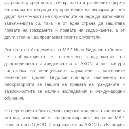
устройства, сред които тейзър, както и различните форми
на анализ на ситуацията, криптиране на информация ще
дадат възможности на служителите на реда да изпълняват
задълженията си, така че от една страна да защитава
правата на гражданите и правата на задържаните, а от
друга страна - да предпазват самите служители.
Ректорът на Академията на МВР Иван Видолов отбеляза,
че лабораторията е естествено продължение на
дългогодишното сътрудничество с AXON и ще осигури
подготовка на полицейските служители с най-новите
технологии. Доцент Видолов подчерта значението на
лабораторията за защита на правата на гражданите и
възможностите за научни изследвания и международни
обучения.
На церемонията бяха демонстрирани модерни технологии и
методи, използвани от специализираните звена на МВР,
включително ГДБОП. С откриването на AXON Lab България