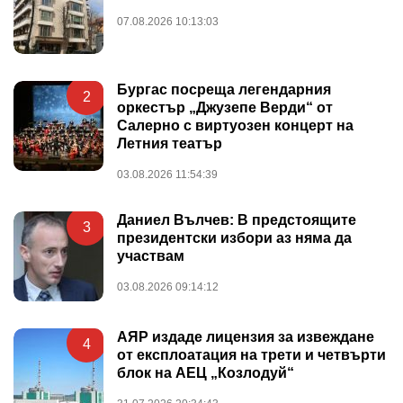
07.08.2026 10:13:03
Бургас посреща легендарния
2
оркестър „Джузепе Верди“ от
Салерно с виртуозен концерт на
Летния театър
03.08.2026 11:54:39
Даниел Вълчев: В предстоящите
3
президентски избори аз няма да
участвам
03.08.2026 09:14:12
АЯР издаде лицензия за извеждане
4
от експлоатация на трети и четвърти
блок на АЕЦ „Козлодуй“