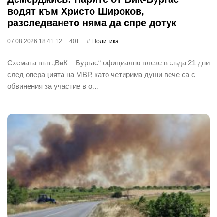
водят към Христо Широков,
разследването няма да спре дотук
07.08.2026 18:41:12
401
Политика
Схемата във „ВиК – Бургас“ официално влезе в съда 21 дни
след операцията на МВР, като четирима души вече са с
обвинения за участие в о…