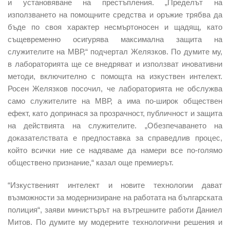
и установяване на престъпления. „Пределът на
използването на помощните средства и оръжие трябва да
бъде по своя характер несмъртоносен и щадящ, като
същевременно осигурява максимална защита на
служителите на МВР,“ подчертал Желязков. По думите му,
в лабораторията ще се внедряват и използват иновативни
методи, включително с помощта на изкуствен интелект.
Росен Желязков посочил, че лабораторията не обслужва
само служителите на МВР, а има по-широк обществен
ефект, като допринася за прозрачност, публичност и защита
на действията на служителите. „Обезпечаването на
доказателствата е предпоставка за справедлив процес,
който всички ние се надяваме да намери все по-голямо
обществено признание,“ казал още премиерът.
“Изкуственият интелект и новите технологии дават
възможности за модернизиране на работата на българската
полиция“, заяви министърът на вътрешните работи Даниел
Митов. По думите му модерните технологични решения и