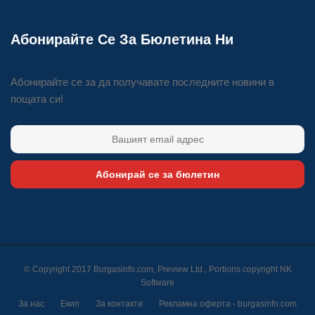
Абонирайте Се За Бюлетина Ни
Абонирайте се за да получавате последните новини в
пощата си!
Абонирай се за бюлетин
© Copyright 2017 Burgasinfo.com, Preview Ltd., Portions copyright
NK
Software
За нас
Екип
За контакти
Рекламна оферта - burgasinfo.com