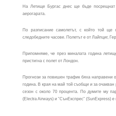
На Летище Бургас днес ще бъде посрещнат 
аерогарата.
По разписание самолетът, с който той ще 
следобедните часове. Полетът е от Лайпциг, Ге
Припомняме, че през миналата година летищ
пристигна с полет от Лондон.
Прогнози за повишен трафик бяха направени 
година. В края на май той съобщи и за очакван
сезон с около 70 процента. По думите му па
(Electra Airways) и "СънЕкспрес" (SunExpress) е