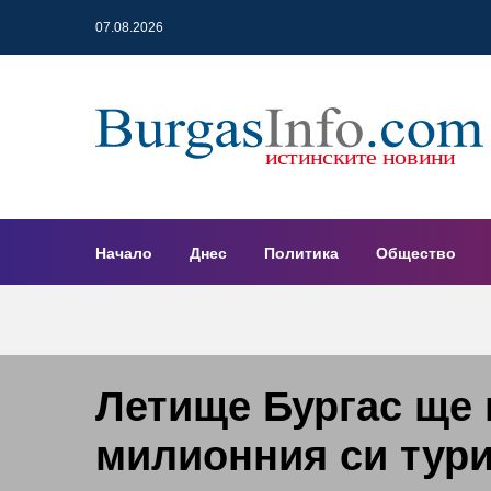
07.08.2026
Начало
Днес
Политика
Общество
Летище Бургас ще
милионния си тур