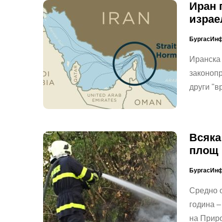
Иран 
израе
БургасИн
Иранска
законопр
други "
Всяка
площ 
БургасИн
Средно о
година –
на Прир