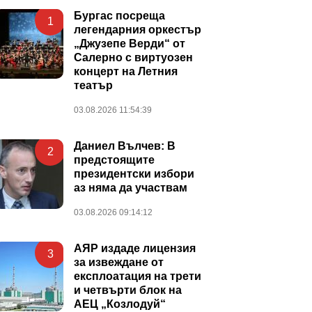
Бургас посреща
1
легендарния оркестър
„Джузепе Верди“ от
Салерно с виртуозен
концерт на Летния
театър
03.08.2026 11:54:39
Даниел Вълчев: В
2
предстоящите
президентски избори
аз няма да участвам
03.08.2026 09:14:12
АЯР издаде лицензия
3
за извеждане от
експлоатация на трети
и четвърти блок на
АЕЦ „Козлодуй“