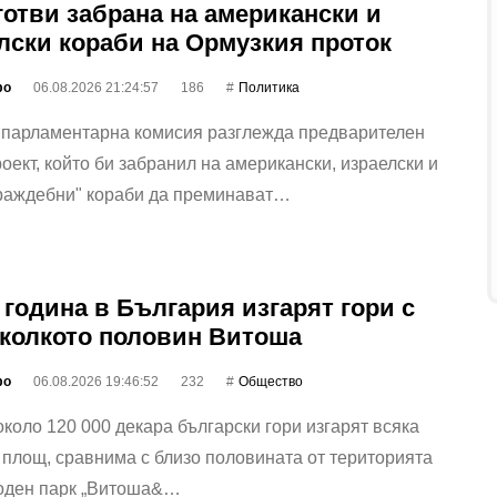
готви забрана на американски и
лски кораби на Ормузкия проток
фо
06.08.2026 21:24:57
186
Политика
 парламентарна комисия разглежда предварителен
оект, който би забранил на американски, израелски и
враждебни" кораби да преминават…
 година в България изгарят гори с
колкото половин Витоша
фо
06.08.2026 19:46:52
232
Общество
коло 120 000 декара български гори изгарят всяка
 площ, сравнима с близо половината от територията
оден парк „Витоша&…