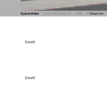
БургасИнфо
31.07.2025 10:02:44
1046
Общество