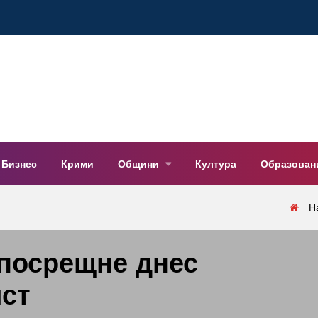
Бизнес
Крими
Общини
Култура
Образован
Н
 посрещне днес
ист