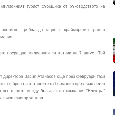
милионният турист,
съобщиха от ръководството на
пристигне, трябва да кацне в крайморския град в
рмания.
ето посрещна милионния си пътник на 7 авгус
т. Той
от директора
Васил Атанасов още през февруари тази
 ръст в броя на пътниците от Германия през този летен
ртньорството между българската компания "Електра"
 ключов фактор за това.