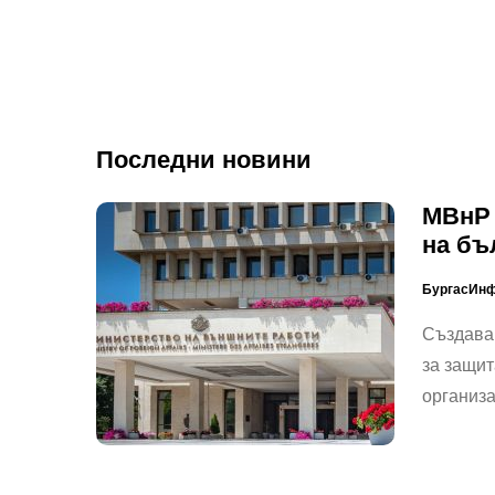
Последни новини
МВнР 
на бъ
БургасИн
Създава
за защит
организ