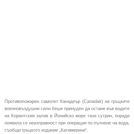
Противопожарен самолет Канадеър
(Canadair) на гръцките
военновъздушни сили беше принуден да остане във водите
на
Коринтския залив
в Йонийско море тази сутрин, поради
появила се неизправност при операция по пълнене на вода,
съобщи гръцкото издание „Катимерини“.