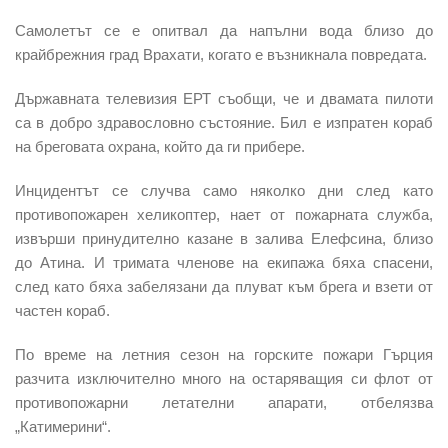
Самолетът се е опитвал да напълни вода близо до
крайбрежния град Врахати, когато е възникнала повредата.
Държавната телевизия ЕРТ съобщи, че и двамата
пилоти
са в добро здравословно състояние. Бил е изпратен кораб
на бреговата охрана, който да ги прибере.
Инцидентът
се случва само няколко дни след като
противопожарен хеликоптер, нает от пожарната служба,
извърши принудително казане в залива Елефсина, близо
до Атина. И тримата членове на екипажа бяха спасени,
след като бяха забелязани да плуват към брега и взети от
частен кораб.
По време на летния сезон на
горските пожари Гърция
разчита изключително много на остаряващия си флот от
противопожарни летателни апарати, отбелязва
„Катимерини“.