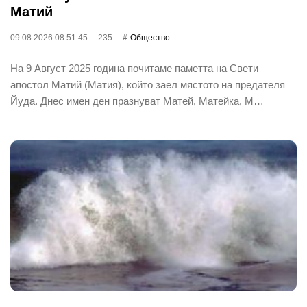
Матий
09.08.2026 08:51:45
235
Общество
На 9 Август 2025 година почитаме паметта на Свети
апостол Матий (Матия), който заел мястото на предателя
Йуда. Днес имен ден празнуват Матей, Матейка, М…