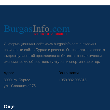
Информационният сайт www.burgasinfo.com е първият
новинарски сайт в Бургас и региона. От началото на своето
съществуване той проследява събитията от политически,
икономически, обществен, културен и спортен характер.
Адрес
За контакти
8000, гр. Бургас
+359 882 906815
ул. "Славянска" 75
Още