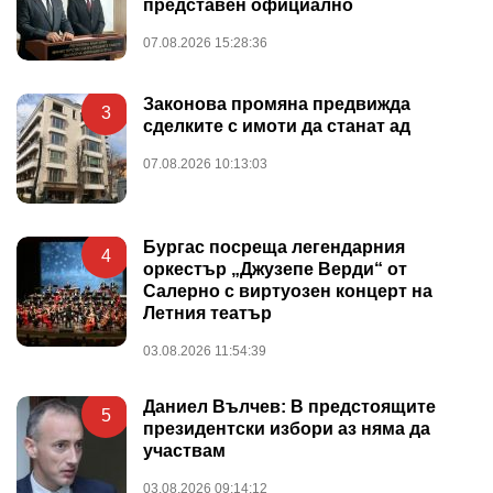
представен официално
07.08.2026 15:28:36
Законова промяна предвижда
3
сделките с имоти да станат ад
07.08.2026 10:13:03
Бургас посреща легендарния
4
оркестър „Джузепе Верди“ от
Салерно с виртуозен концерт на
Летния театър
03.08.2026 11:54:39
Даниел Вълчев: В предстоящите
5
президентски избори аз няма да
участвам
03.08.2026 09:14:12