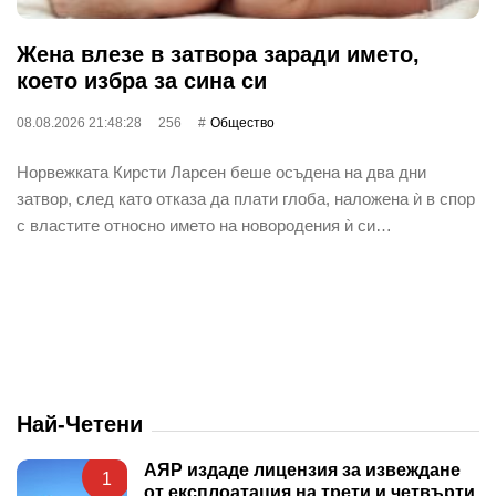
Жена влезе в затвора заради името,
което избра за сина си
08.08.2026 21:48:28
256
Общество
Норвежката Кирсти Ларсен беше осъдена на два дни
затвор, след като отказа да плати глоба, наложена ѝ в спор
с властите относно името на новородения ѝ си…
Най-Четени
АЯР издаде лицензия за извеждане
1
от експлоатация на трети и четвърти