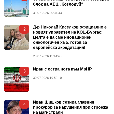
блок на АЕЦ „Козлодуй“
31.07.2026 20:34:43
Д-р Николай Киселков официално е
2
новият управител на КОЦ-Бургас:
Целта е да сме иновационен
онкологичен хъб, готов за
европейска акредитация!
28.07.2026 11:44:45
Иран с остра нота към МвНР
3
30.07.2026 19:52:10
Иван Шишков сезира главния
4
прокурор за нарушения при строежа
на магистрали