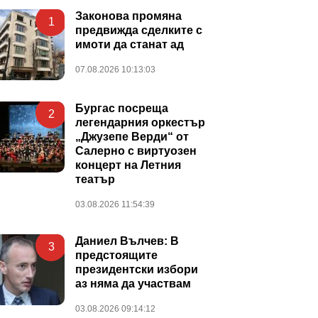
Законова промяна
1
предвижда сделките с
имоти да станат ад
07.08.2026 10:13:03
Бургас посреща
2
легендарния оркестър
„Джузепе Верди“ от
Салерно с виртуозен
концерт на Летния
театър
03.08.2026 11:54:39
Даниел Вълчев: В
3
предстоящите
президентски избори
аз няма да участвам
03.08.2026 09:14:12