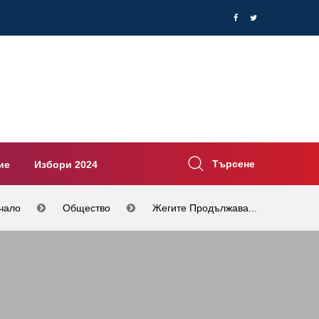
Търсене
ие
Избори 2024
чало
Общество
Жегите Продължава...