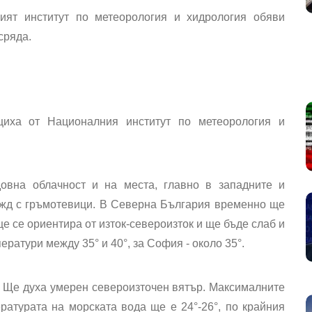
ят институт по метеорология и хидрология обяви
сряда.
иха от Националния институт по метеорология и
овна облачност и на места, главно в западните и
ъжд с гръмотевици. В Северна България временно ще
е се ориентира от изток-североизток и ще бъде слаб и
ратури между 35° и 40°, за София - около 35°.
 Ще духа умерен североизточен вятър. Максималните
ратурата на морската вода ще е 24°-26°, по крайния