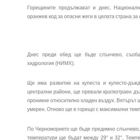
Горещините продължават
и днес. Национални
оранжев код за опасни жеги
в цялата страна
за 
Днес преди обед ще бъде слънчево, съобщ
хидрология (НИМХ).
Ще има развитие на купеста и купесто-дъжд
централни райони, ще превали краткотраен д
проникне относително хладен въздух. Вятърът щ
умерен.
Отново ще е горещо
с максимални темпе
По
Черноморието
ще бъде предимно слънчево.
температури ще бъдат между 29° и 32°. Темпе