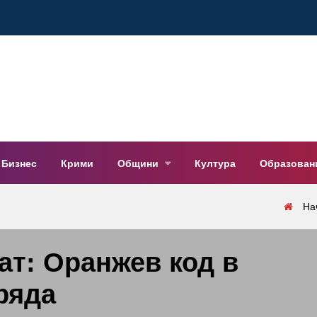
Бизнес
Крими
Общини
Култура
Образован
На
т: Оранжев код в
ряда