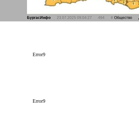
БургасИнфо
23.07.2025 09:04:27
494
Общество