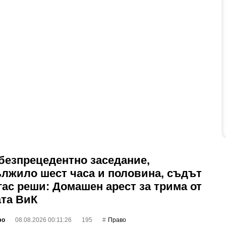
безпрецедентно заседание,
лжило шест часа и половина, съдът
гас реши: Домашен арест за трима от
та ВиК
фо
08.08.2026 00:11:26
195
Право