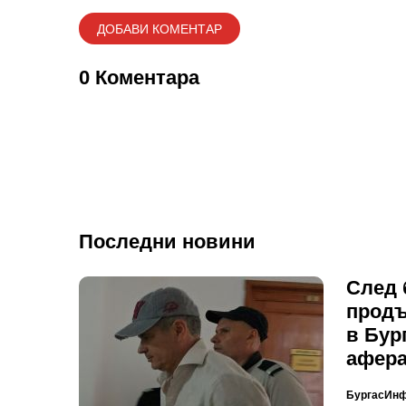
0 Коментара
Последни новини
След 
продъ
в Бур
афера
БургасИн