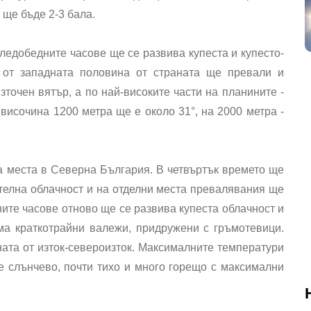
 ще бъде 2-3 бала.
ледобедните часове ще се развива купеста и купесто-
 от западната половина от страната ще превали и
точен вятър, а по най-високите части на планините -
височина 1200 метра ще е около 31°, на 2000 метра -
 места в Северна България. В четвъртък времето ще
телна облачност и на отделни места превалявания ще
ите часове отново ще се развива купеста облачност и
ма краткотрайни валежи, придружени с гръмотевици.
ната от изток-североизток. Максималните температури
е слънчево, почти тихо и много горещо с максимални