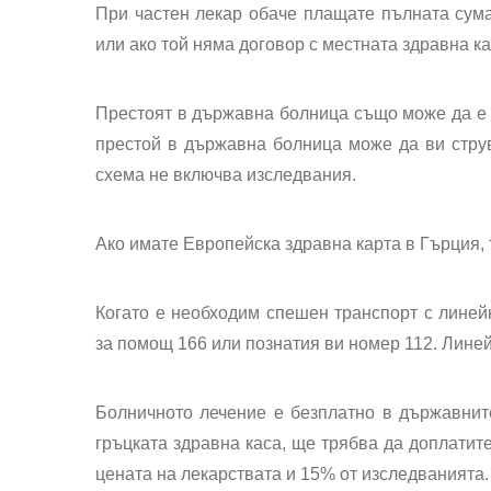
При частен лекар обаче плащате пълната сума 
или ако той няма договор с местната здравна ка
Престоят в държавна болница също може да е б
престой в държавна болница може да ви струва
схема не включва изследвания.
Ако имате Европейска здравна карта в Гърция, 
Когато е необходим спешен транспорт с линей
за помощ 166 или познатия ви номер 112. Линей
Болничното лечение е безплатно в държавните
гръцката здравна каса, ще трябва да доплатите
цената на лекарствата и 15% от изследванията.