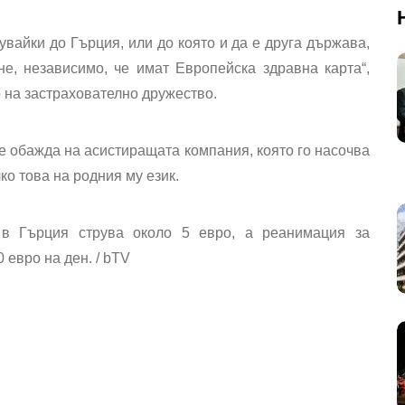
вайки до Гърция, или до която и да е друга държава,
е, независимо, че имат Европейска здравна карта“,
 на застрахователно дружество.
е обажда на асистиращата компания, която го насочва
ко това на родния му език.
 в Гърция струва около 5 евро, а реанимация за
 евро на ден. / bTV