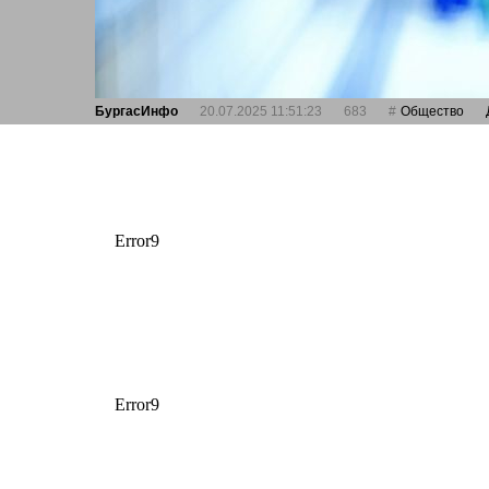
БургасИнфо
20.07.2025 11:51:23
683
Общество