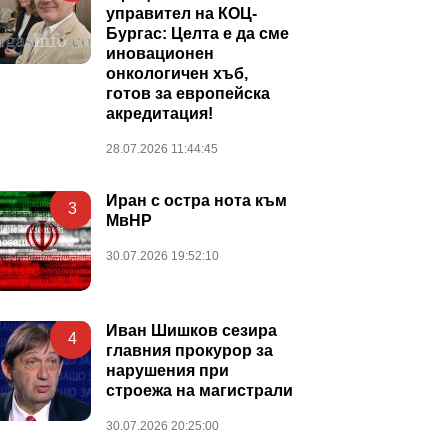
управител на КОЦ-
Бургас: Целта е да сме
иновационен
онкологичен хъб,
готов за европейска
акредитация!
28.07.2026 11:44:45
Иран с остра нота към
3
МвНР
30.07.2026 19:52:10
Иван Шишков сезира
4
главния прокурор за
нарушения при
строежа на магистрали
30.07.2026 20:25:00