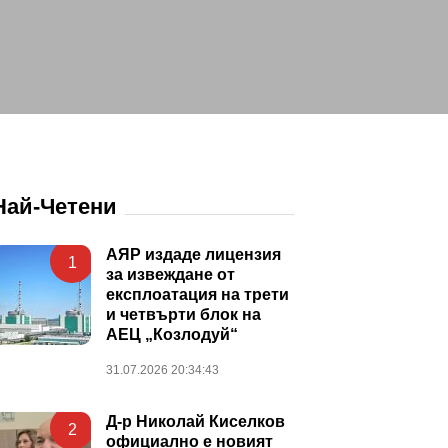
Най-Четени
АЯР издаде лицензия
1
за извеждане от
експлоатация на трети
и четвърти блок на
АЕЦ „Козлодуй“
31.07.2026 20:34:43
Д-р Николай Киселков
2
официално е новият