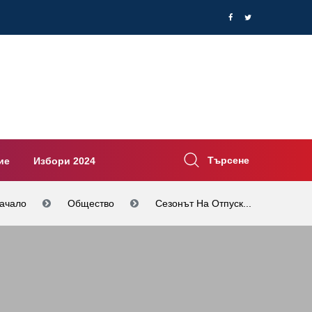
Търсене
ие
Избори 2024
ачало
Общество
Сезонът На Отпуск...