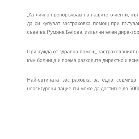
„Аз лично препоръчвам на нашите клиенти, пъту
да си купуват застраховка помощ при пътуван
съветва Румяна Бетова, изпълнителен директор
При нужда от здравна помощ, застрахованият с
към болница и поема разходите директно и всич
Най-евтината застраховка за една седмица
неосигурени пациенти може да достигне до 5000