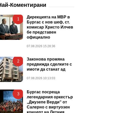
Най-Коментирани
Дирекцията на МВР в
1
Бургас с нов шеф, ст.
комисар Христо Илчев
бе представен
официално
07.08.2026 15:28:36
Законова промяна
2
предвижда сделките с
имоти да станат ад
07.08.2026 10:13:03
Бургас посреща
3
легендарния оркестър
„Джузепе Верди“ от
Салерно с виртуозен
концерт на Летния