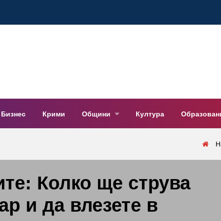
Бизнес
Крими
Общини
Култура
Образован
Н
ите: Колко ще струва
ар и да влезете в