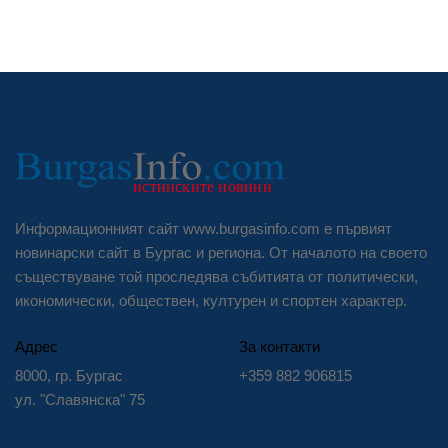
Информационният сайт www.burgasinfo.com е първият
новинарски сайт в Бургас и региона. От началото на своето
съществуване той проследява събитията от политически,
икономически, обществен, културен и спортен характер.
Адрес
За контакти
8000, гр. Бургас
+359 882 906815
ул. "Славянска" 75