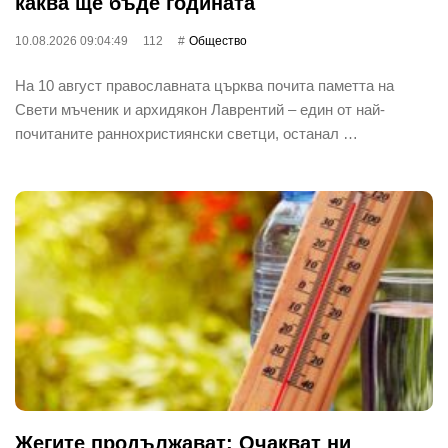
каква ще бъде годината
10.08.2026 09:04:49
112
Общество
На 10 август православната църква почита паметта на
Свети мъченик и архидякон Лаврентий – един от най-
почитаните раннохристиянски светци, останал …
Жегите продължават: Очакват ни