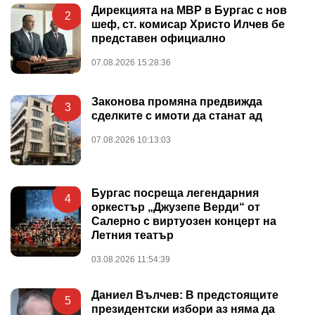
Дирекцията на МВР в Бургас с нов
2
шеф, ст. комисар Христо Илчев бе
представен официално
07.08.2026 15:28:36
Законова промяна предвижда
3
сделките с имоти да станат ад
07.08.2026 10:13:03
Бургас посреща легендарния
4
оркестър „Джузепе Верди“ от
Салерно с виртуозен концерт на
Летния театър
03.08.2026 11:54:39
Даниел Вълчев: В предстоящите
5
президентски избори аз няма да