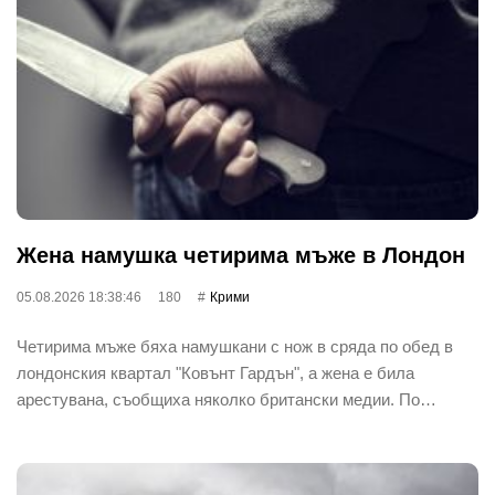
Жена намушка четирима мъже в Лондон
05.08.2026 18:38:46
180
Крими
Четирима мъже бяха намушкани с нож в сряда по обед в
лондонския квартал "Ковънт Гардън", а жена е била
арестувана, съобщиха няколко британски медии. По…