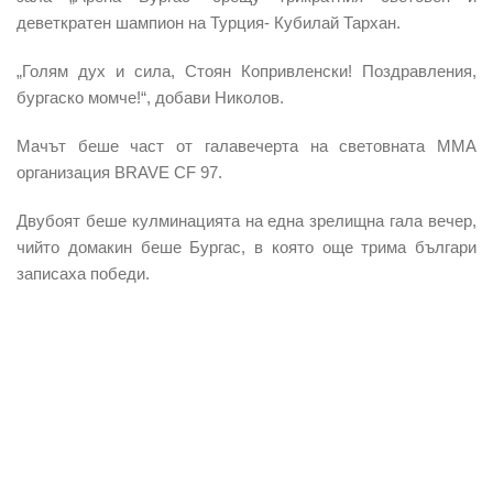
деветкратен шампион на Турция- Кубилай Тархан.
„Голям дух и сила, Стоян Копривленски! Поздравления,
бургаско момче!“, добави Николов.
Мачът беше част от галавечерта на световната ММА
организация BRAVE CF 97.
Двубоят беше кулминацията на една зрелищна гала вечер,
чийто домакин беше Бургас, в която още трима българи
записаха победи.