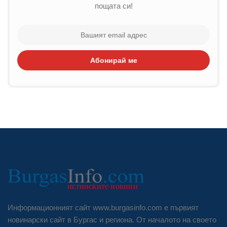
пощата си!
Абонирай ме
Информационният сайт www.burgasinfo.com е първият
новинарски сайт в Бургас и региона. От началото на своето