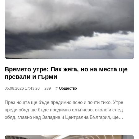
Времето утре: Пак жега, но на места ще
превали и гърми
05.08.2026 17:43:20
289
Общество
През нощта ще бъде предимно ясно и почти тихо. Утре
преди обяд ще бъде предимно слънчево, около и след
обяд, главно над Западна и Централна България, ще…