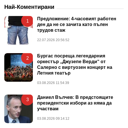
Най-Коментирани
Предложение: 4-часовият работен
1
ден да не се зачита като пълен
трудов стаж
22.07.2026 20:56:52
Бургас посреща легендарния
2
оркестър „Джузепе Верди“ от
Салерно с виртуозен концерт на
Летния театър
03.08.2026 11:54:39
Даниел Вълчев: В предстоящите
3
президентски избори аз няма да
участвам
03.08.2026 09:14:12