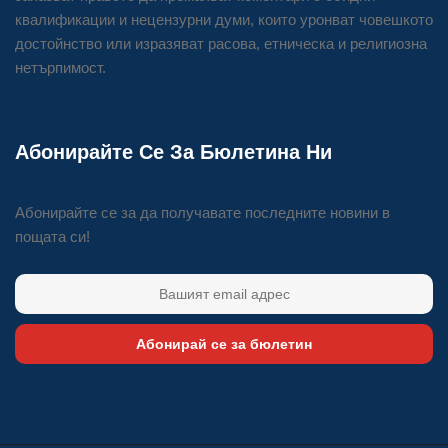
квалификации и нецензурни думи, които уронват човешкото
достойнство или изразяват расова, етническа и религиозна
нетърпимост.
Абонирайте Се За Бюлетина Ни
Абонирайте се за да получавате последните новини в
пощата си!
Абонирай се за бюлетин