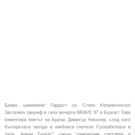
Браво, шампионе! Гордост си, Стоян Копривленски!
Заслужен триумф в гала вечерта BRAVE 97 в Бургас! Това
коментира кметът на Бургас Димитър Николов, след като
българската звезда в кикбокса спечели Супербитката в
зала „Арена Бургас“ срещу трикратния световен и